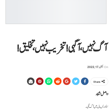
آگ نہیں، آگہی! تخریب نہیں، تخلیق!
On
اکتوبر 17, 2022
Share
واصل شاہد
سینٹوریس مال میں آگ لگی۔