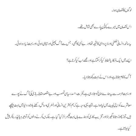
لوگوں کا نقصان ہوا۔
اس نقصان میں میرے کچھ فن پارے بھی شامل تھے۔
یہ سانحہ، انسانی غلطی اور لاپرواہی کا نتیجہ تھا اور بے بسی کا بھی، جس سے آگ پھیلی اور تباہی ہوئی، اور بہت زیادہ ہوئی۔
ایسے میں ایک فنکار یا خطاط کیا کر سکتا ہے اور مجھے اب کیا کرنا ہے؟
آگ کا کام جلانا ہے، اور اس نے بہت کچھ جلا دیا۔
اور بہت عرصہ سے یہ ہمارے سماج کو جلا رہی ہے۔ نفرت، حسد، سیاسی تعصب اور بے مقصد مقابلہ بازی کی آگ نے پورے
معاشرے کو اپنی لپیٹ میں لیا ہوا ہے۔ شاید یہی وجہ ہے کہ ہم بہترین انسانی اور فطری وسائل رکھنے باوجود دنیا میں بہت پیچھے
ہیں۔ توڑپھوڑ، جلاؤ گھیراؤ اور تخریب کاری کو ہمارے ہاں بہت گلیمرائز کیا گیا ہے۔ بلکہ ایسا کرنے والوں کو تو ھیرو یا لیڈر بنا کر پیش
کیا جاتا ہے۔