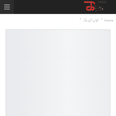
Home
متبادل-آئینہ-بلاگز