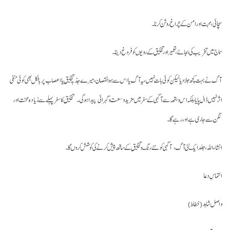
سچائی، محبت اور امن کے چراغ روشن کرنا۔
سماج میں تخریب کی بجائے، تعمیر اور تخلیق کے رویوں کو فروغ دینا۔
آگ نے بہت کچھ جلا دیا لیکن
کوئی بات نہیں، یہ آگ یا اس سے ہوا نقصان، میرے جذبہ تخلیق یا اعصاب پر بالکل بھی کوئی منفی
اثر نہیں ڈال پایا ، بلکہ اس واقعہ سے آگہی کے سفر میں مزید وسعت و گہرائی پیدا ہوگی۔ تخلیق کا سفر پہلے سے زیادہ محنت اور
لگن سے جاری ہے اور رہے گا۔
انشاءاللہ، جلد ایک نئی آگ، آگہی کو نئے رنگ و تخلیق کے ساتھ پیش کرنے کی کوشش کروں گا۔
التماسِ دعا
واصل شاہد (خطاط)