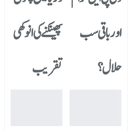
اور باقی سب
پھینکنے کی انوکھی
حلال؟
تقریب