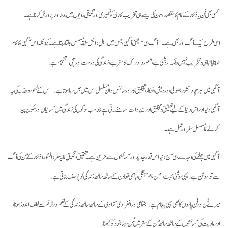
کسی بھی فن یا فنکار کے کام کا مقصد، سماج کی ایسے ہی تخریب کاری کو تعمیری اور تخلیقی رویوں میں بدلنا اور پرورش کرنا ہے۔
اسی طرح ایک آگ اور بھی ہے۔ "آگ ہی” یعنی آگہی، جس میں اہلِ دانش طبقہ مسلسل جلتا رہتا ہے۔ کیونکہ اس آگہی، کا کام
جلانا یا تباہی و تخریب نہیں، بلکہ روشنی ہے، شعور و ادراک کا سفر ہے، زندگی کی درست اور سچی تفہیم ہے۔
آگہی میں ہر سچا دانشور، صوفی، درویش، فنکار، تخلیق کار اور سائنس دان مسلسل اس میں جل رہا ہوتا ہے۔ اس کے شعور و جذبہ کی یہ
آگہی دنیا اور اہلِ دنیا کے لیے تحقیق و تخلیق اور ایجادات سامنے لاتی ہے، جو سب لوگوں کی زندگی میں آسانیاں اور سکون پیدا
کرنے کا مسلسل سفر اور عمل ہے۔
آگہی میں جلنے کی وجہ سے ہی آج دنیا اس قدر جدید اور آسائشوں سے مزین ہے۔ تحقیق و تخلیق کا یہ سفر دانشور و فنکار کے من کی آگ
سے تو روشن ہے۔ یہی روشنی محبت، امن، ہم آہنگی، باہمی تعاون کے ساتھ ساتھ زندگی کو پُرلطف بناتی ہے۔
میرے فن اور فن پاروں کا بھی یہی پیغام ہے۔ اجتماعی اور انفرادی آزادی کے ساتھ ساتھ زندگی کے نظم اور ترنم سے لطف اندوز ہونا،
اور مادیت کی آسائشوں کے ساتھ ساتھ من کے سفر میں مگن رہنا، خود کو سمجھنا۔