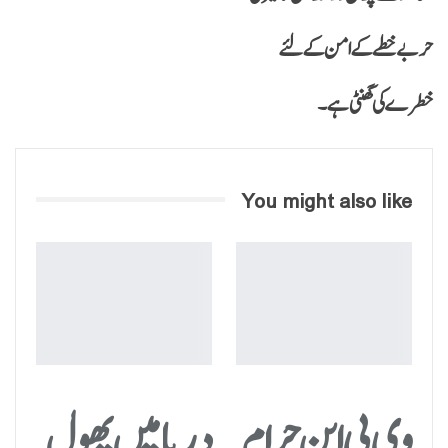
حربے خطے کے امن کے لئے
خطرے کی گھنٹی ہے۔
You might also like
وی پی این حرام
دریا میں پھول