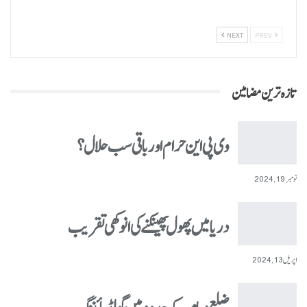
NEXT
PREV
تازہ ترین مضامین
وی پی این حرام اور باقی سب حلال؟
نومبر 19, 2024
دریا میں پھول پھینکنے کی انوکھی تقریب
اپریل 13, 2024
ضلع دیامر کے حدود میں گولڈ مائننگ