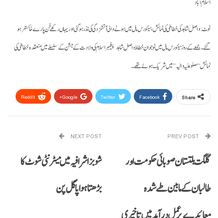
اسلام آباد
نوٹ: واصل شاہد کی خطاطی کی نمائش، سینٹورس مال میں ہونے والی آتشزدگی کی نذر ہو گئی اور یہاں رکھے فن پارے خاکستر ہو
گئے۔ جمعے کے روز سینٹورس مال میں نوجوان خطاط واصل شاہد پیغمبر اسلام کی ولادت کے جشن کے سلسلے میں منعقدہ خطاطی کی
نمائش ’’صلوعلیہ والیہ‘‘ میں شریک ہوئے تھے۔
ReddIt
Google+
Twitter
Facebook
Share
Email
Pinterest
WhatsApp
NEXT POST
PREV POST
گلگت بلتستان صوبائی حکومت اور
شوبز اشرافیہ میں میٹرنٹی شوٹ کا
طالبان کے مابین طےشدہ
بڑھتا ہوا پاگل پن
معائدے پر عمل درآمد میں تاخیری