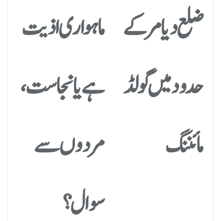
ضلع دیامر کے
ماہواری اذیت
حدود میں گولڈ
ہے یا نجاست،
مائننگ
مردوں سے
سوال؟