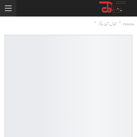
Home
متبادل-آئینہ-بلاگز