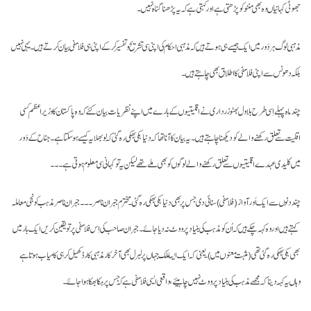
جھوٹی کہانیاں وہ بھی منٹو کو پڑھتی ہے اور کہتی ہے کہ یہ پڑھنا گناہ نہیں۔
مذہبی لوگ ہر دَور میں ایک جیسے ہی ہوتے ہیں کہ مذہبی احکام کی اپنی سی تشریح و تفسیر کر کے اپنی ہی فلاسفی بیان کرتے ہیں۔ یہی نہیں
بلکہ دھونس سے اپنی فلاسفی کا اطلاق بھی چاہتے ہیں۔
چند ماہ پہلے اِسی طرح بلاول بھٹو زرداری نے اقلیتیوں کے بارے میں اپنے نظریات بیان کئے کہ وہ پاکستان کا وزیر اعظم کسی
اقلیت سے تعلق رکھنے والے کو دیکھنا چاہتے ہیں۔ یہ بیان کا آنا تھا کہ دنیا ہکی بھکی رہ گئی کہ لو بھلا یہ کیسے ہو سکتا ہے۔ جناح کے دَور
میں کلیدی عہدے اقلیتیوں سے تعلق رکھنے والے لوگوں کو بھی ملے تھے لیکن یہ تو کہانی سی معلوم ہوتی ہے۔۔۔
چند دنوں سے ایک اَور آواز (فلاسفی) سنائی دی جس پر بھی دنیا ہکی بھکی رہ گئی۔ مخترم جبران ناصر۔۔۔ جبران ناصر مذہب کو نجی معاملہ
کہتے ہیں اور وہ کہہ چکے ہیں کہ اُن کو مذہب کی بنیاد پر ووٹ نہ دیا جائے۔ جبران صاحب کی اِس فلاسفی پر تو یقین کریں ایک بار میں
بھی ہکی بھکی رہ گئی تھی (مثبت معنوں میں)۔ یعنی کہ ایک ایسا ملک جہاں پر لبرل بھی آخر کار مذہبی کارڈ کھیل کر ہی کامیاب ہوتا ہے
وہاں یہ کہہ دینا کہ مجھے مذہب کی بنیاد پر ووٹ نہیں چاہیئے، واقعی ایسی فلاسفی ہے کہ جس پر ہکا بھکا ہوا جائے۔