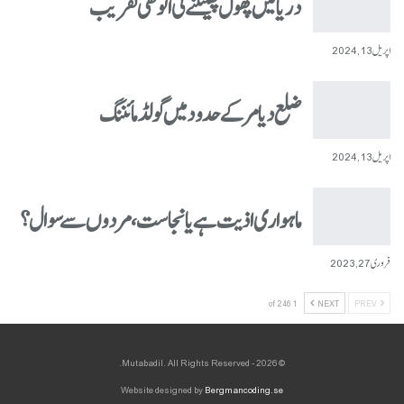
دریا میں پھول پھینکنے کی انوکھی تقریب
اپریل 13, 2024
ضلع دیامر کے حدود میں گولڈ مائننگ
اپریل 13, 2024
ماہواری اذیت ہے یا نجاست، مردوں سے سوال؟
فروری 27, 2023
1 of 246
NEXT
PREV
© 2026 - Mutabadil. All Rights Reserved.
Website designed by
Bergmancoding.se