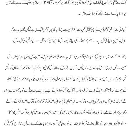
گانے سے ہچکچا رہی تھی۔ پانچ چھے ماہ ریاض کروں تو یویو ہنی سنگھ اور نیہا ککڑ جیسا تو گا ہی سکتی ہوں۔ شاید وہ ٹھیک کہہ رہے تھے لیکن
نیہا جیسا سپارک لانے میں مجھے کئی سال لگ جائیں۔
کیا لڑکی ہے! ابھی تو خیر اُس نے اپنی گائیکی بھی بہت بہتر کر لی ہے۔ نیہا کا یہ گانا یوں تو بس ٹھیک ہی ہے لیکن مجھے پسند ہے کہ
’’اپنی فلاسفی پر دنیا ہکی بھکی ہے۔۔۔‘‘ ویسے میوزک کی دنیا میں نہیا کی فلاسفی یعنی کہ سٹائل سے دنیا واقعی ہکی بھکی رہ گئی۔
یہ گانا سننے کے بعد میں سوچنے لگی کہ دنیا نہ سہی اگر میری دادی حیات ہوتی تو وہ بھی میری فلاسفی (مذہبی نظریات) پر ضرور ہکی
بھکی رہ جاتیں۔ میری دادی بہت مذہبی خاتون تھیں۔ اُنہوں نے مذہبی احکامات کی تشریح اپنے نظریات اور سمجھ کے مطابق کر رکھی
تھی۔ جیسے کہ مذہب میں جھوٹ بولنا منع کیا گیا ہے تو اُن کے خیال میں ناول، افسانے اور کہانیاں وغیرہ پڑھنا جھوٹ یعنی کہ گناہ
کے زمرے میں آتا تھا۔ اِس کے بارے میں اُن کا خیال تھا کہ چونکہ لکھاری نے اپنے پاس سے بات بنائی ہے تو یہ جھوٹ ہے اِس
لئے صرف مذہبی کتب ہی پڑھنی چاہیں۔ وہ تو طبیعت میں تھوڑا باغی پن بچپن میں ہی تھا تو کورس کی کتاب میں ٹارزن کے رسالے
رکھ پر پڑھا کرتے تھے۔ میری دادی کی اَور بھی بہت سی مذہبی فلاسفی تھی۔ میں مذہبی معاملات میں کم ہی پڑتی ہوں لیکن جو لکھتی
ہوں آج اگر وہ دادی جان کو پتا چل جائے تو وہ اُسی وقت دو زانوں ہو جائیں گی اور میری نجات کے لئے دعا شروع کر دیں گی کہ لڑکی