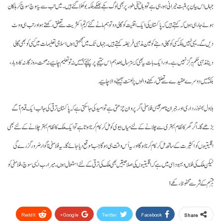
جہاں اِس بیان پر مثبت حیرانی ہو رہی ہے تو وہاں منفی طور پر بھی لوگ ہکے بھکے بلکہ بوکھلا گئے ہیں۔ میں تب سے یہ سوچ سوچ کر ہلکان
ہوئے جا رہی ہوں کہ کہتے ہیں کہ پاکستان کی ایک اقلیت کو گالی دو تو ہم مانے گئے کہ تم اکثریت سے تعلق رکھتے ہو اور تب ہی ووٹ
دیں گے۔ یہی نہیں بلکہ کسی کو گالی دہنے کو عین مذہبی فریضہ کہتے ہیں۔ جہاں تک میں سمجھتی ہوں اسلامی تعلیمات میں کسی کو بھی گالی
دینا مذہبی حکم ہرگز نہیں ہے۔ اور ایک بات یہ بھی کہ ستر سال بعد ہم اس نتیجے پر پہنچے کہ ہمیں نہ تو تعلیم چاہیے نہ صحت، روزگار نہ کاروبار،
بلکہ ہمیں دوسرے عقیدے سے تعلق رکھنے والوں پر لعنت بھیجنے والا چاہیے.
بلاول بھٹو زرداری اور جبران ناصر جیسی فلاسفی اگر پروان چڑھتی ہے تو امید کی جا سکتی ہے کہ پاکستان ترقی کی جانب ایک قدم آگے
بڑھے گا۔ اگر گھر کا نظام بہتری سے چلانے کے لئے میاں بیوی کو مل کر کام کرنا ہوتا ہے تو ایک ملک کا نظام بہتر چلانے کے لئے بھی
اقلیتیوں کو اکثیرت کے ساتھ مل کر کام کرنا ہو گا اور یہ اُس وقت ہی ہو گا جب موقع دیا جائے گا۔ یہ فلاسفی ناگوار ضرور گزرے گی
لیکن ملک کی فلاں و بہبود اِسی میں ہے کہ اقلیتیوں کی صلاحیتیں بھی ملک کی ترقی کے لئے استعمال ہوں۔ میرا رب ایسی سوچ، فلاسفی کو
ہر قسم کے شر سے محفوظ رکھے!
ReddIt
Google+
Twitter
Facebook
Share