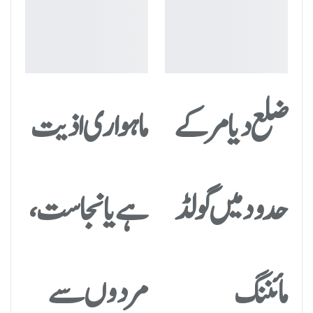
ضلع دیامر کے
ماہواری اذیت
حدود میں گولڈ
ہے یا نجاست،
مائننگ
مردوں سے