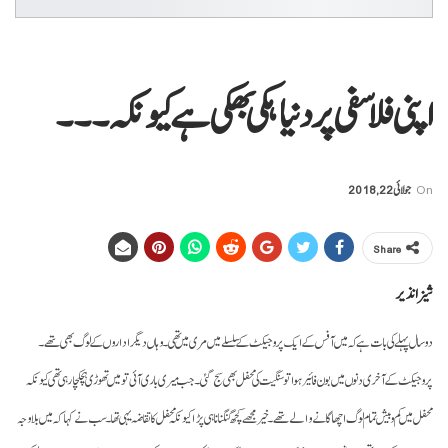
اپنی فلاسفی پر دنیا ہکی بھکی ہے کیونکہ۔۔۔
On
جولائی 22, 2018
Share
شیزا نذیر
دو سال پہلے کی بات ہے کہ میں آفس کے ایک پروجیکٹ کے سلسلے میں مری میں تھی۔ وہاں دیگر اداروں کے لوگ بھی تھے۔
پروجیکٹ کے آخری دنوں میں بون فائیر ہوا تو سنگیت کی محفل بھی سج گئی۔ جب میری باری آئی تو میں تھوڑی ہچکچا رہی تھی کیونکہ
محفل میں کم و بیش تمام لوگ اچھا گانے والے تھے۔ خیر مجھے کچھ گنگنانا ہی پڑا کیونکہ محفل کا تقاضہ یہی تھا۔ سب نے کہا کہ میں بلا وجہ