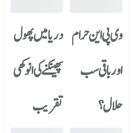
وی پی این حرام
دریا میں پھول
اور باقی سب
پھینکنے کی انوکھی
حلال؟
تقریب