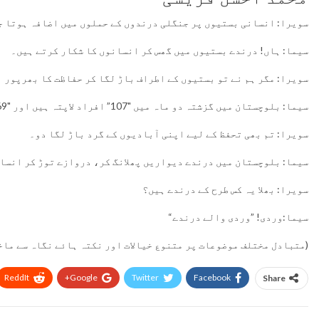
سویرا: انسانی بستیوں پر جنگلی درندوں کے حملوں میں اضافہ ہوتا ج
سیما: ہاں! درندے بستیوں میں گھس کر انسانوں کا شکار کرتے ہیں۔
سویرا: مگر ہم نے تو بستیوں کے اطراف باڑ لگا کر حفاظت کا بھرپور 
سیما: بلوچستان میں گزشتہ دو ماہ میں "107” افراد لاپتہ ہیں اور "69” کی لاشیں مل چکی ہیں۔
سویرا: تم بھی تحفظ کے لیے اپنی آبادیوں کے گرد باڑ لگا دو۔
سیما: بلوچستان میں درندے دیواریں پھلانگ کر، دروازے توڑ کر انسا
سویرا: بھلا یہ کس طرح کے درندے ہیں؟
سیما:وردی! ”وردی والے درندے“
(متبادل مختلف موضوعات پر متنوع خیالات اور نکتہ ہائے نگاہ سے ماخ
ReddIt
Google+
Twitter
Facebook
Share