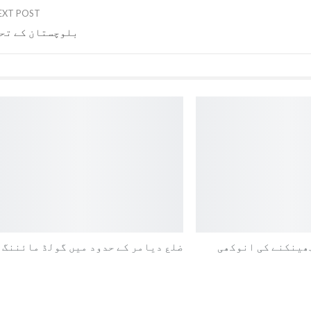
EXT POST
بلوچستان کے تح
ھینکنے کی انوکھی
ضلع دیامر کے حدود میں گولڈ مائننگ