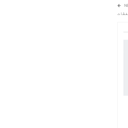
N
فظات