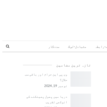
-رابطہ
متبادل-لوگ
مددگار
تازہ ترین مضامین
وی پی این حرام اور باقی سب
حلال؟
نومبر 19, 2024
دریا میں پھول پھینکنے کی
انوکھی تقریب