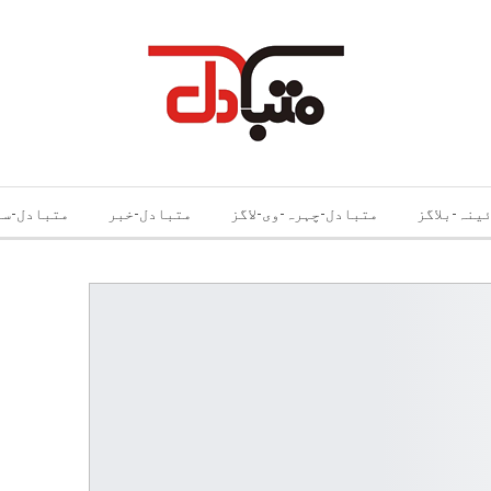
ینہ-بلاگز
متبادل-چہرہ-وی-لاگز
متبادل-خبر
متبادل-سے