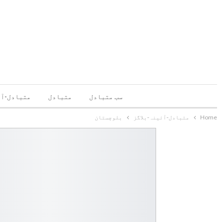
سب متبادل
متبادل
متبادل-آئ
Home
متبادل-آئینہ-بلاگز
بلوچستان