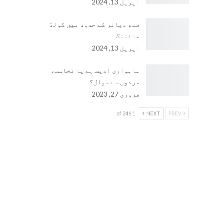
اپریل 13, 2024
ضلع دیامر کے حدود میں گولڈ
مائننگ
اپریل 13, 2024
ماہواری اذیت ہے یا نجاست،
مردوں سے سوال؟
فروری 27, 2023
1 of 246
NEXT
PREV