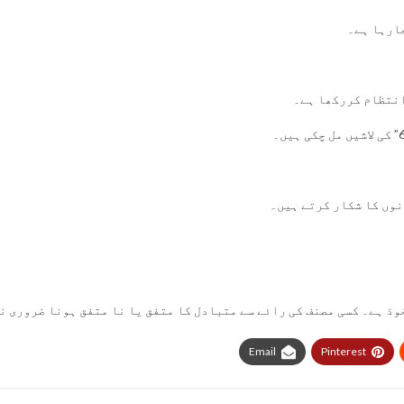
ارہا ہے۔
انتظام کررکھا ہے۔
نوں کا شکار کرتے ہیں۔
وذ ہے۔ کسی مصنف کی رائے سے متبادل کا متفق یا نا متفق ہونا ضروری ن
Email
Pinterest