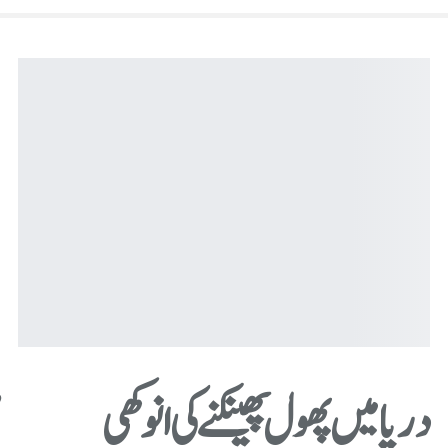
دریا میں پھول پھینکنے کی انوکھی
ض