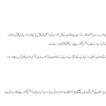
ر ہراساں کو ملحوظ خاطر رکھ کر بچوں کی حفاظت کے پیش نظر اس بل کو اسمبلی میں پیش کیا گیا تھا۔ ادھر یہ بل کیا پیش ہوا تھا، ہر
میں گریڈ دو کے بچوں کو جنسی تعلیم دینے کی اس پھیلتی فحاشی کا درد لے ڈوبا۔
گہ موجود پاکستانی برادری کو ایک جگہ جمع کر کے اس کی روک تھام کی نت نئی منصوبہ بندی۔ مگر کسی طور ان کا کوئی بس نہ چلا اور ہزار
کستانیوں کی کثرت تھی، وہاں سے تعلیمی بورڈ کو شکایات موصول ہوتی رہیں کہ جب جس دن بچوں کو جنسی تعلیم دینے کی کلاس ہوتی ہے،