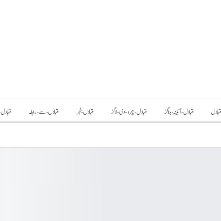
تبادل
متبادل-آئینہ-بلاگز
متبادل-چہرہ-وی-لاگز
متبادل-خبر
متبادل-سے-رابطہ
متبادل