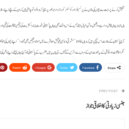
تفتیش کرنے پر بہت سے بچوں کی ماؤں نے پرنسپلز اور کونسلز کو رازدارانہ طور پر بتایا کہ وہ خود تو چاہتی ہیں کہ ان کے بچے اپنے د
ہاں البتہ یہاں قابل داد ہے وہ قلیل روشن خیال طبقہ جس نے اس وقت بھی یہاں پاکستانی شدت پسند اکثریت کی ہر ممکن مخالفت کی تھی اور ان کے
آج پاکستان کے حالات اس نہج پر ہیں کہ وہاں خالصتاﹰ مشرقی و مذہبی غیر فحش معاشرے میں موجود ہر شخص بھی مجبوراﹰ اپنے بچوں کی 
مگر منافقت اور فحاشی کے یہ بھوت ان کے سروں سے اتریں گے نہیں۔ جی ہاں یہ ہیں مغرب کے پاکستانی جو آج یہاں بیٹھے اپنے وطن کی زینب
ReddIt
Google+
Twitter
Facebook
Share
PREV POST
جنسی زیادتی کا اخلاقی جواز