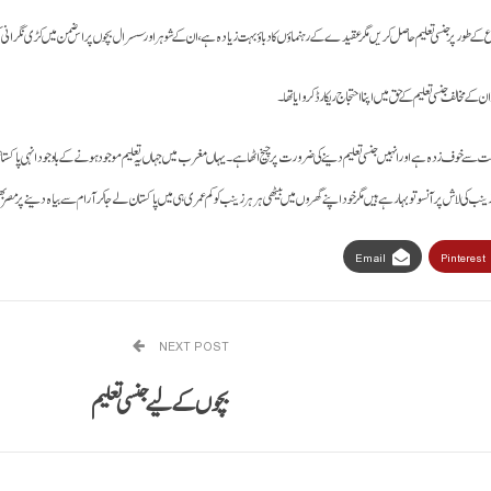
فاع کے طور پر جنسی تعلیم حاصل کریں مگر عقیدے کے رہنماؤں کا دباؤ بہت زیادہ ہے، ان کے شوہر اور سسرال بچوں پر اس ضمن میں کڑی نگرانی
 مخالف جنسی تعلیم کے حق میں اپنا احتجاج ریکارڈ کروایا تھا۔
حفاظت سے خوف زدہ ہے اور انہیں جنسی تعلیم دینے کی ضرورت پر چیخ اٹھا ہے۔ یہاں مغرب میں جہاں یہ تعلیم موجود ہونے کے باوجود انہی
 کی لاش پر آنسو تو بہا رہے ہیں مگر خود اپنےگھروں میں بیٹھی ہر ہر زینب کو کم عمری ہی میں پاکستان لے جا کر آرام سے بیاہ دینے پر مصر
Email
Pinterest
NEXT POST
بچوں کے لیے جنسی تعلیم