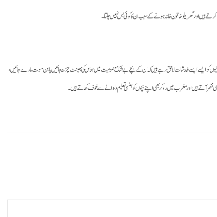
 کرتے ہیں اور گھریلو خاتون خانہ ہونے کے سبب ان کا کوئی بس نہیں چلتا۔
 پاکستانیوں کو ایسے ایسے خدشات لاحق رہے ہیں کہ ان کے بچے بے شک معصومیت میں ہوس کی بھینٹ چڑھ جائیں یا بن موت مارے جائیں،
 بھی نظر آتے ہیں اور مغرب میں رہ کر بھی اپنے بچوں کو جنسی تعلیم دلوانے سے خوف کھاتے ہیں۔