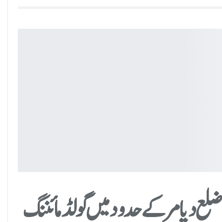
لع دیامر کے حدود میں گولڈ مائننگ