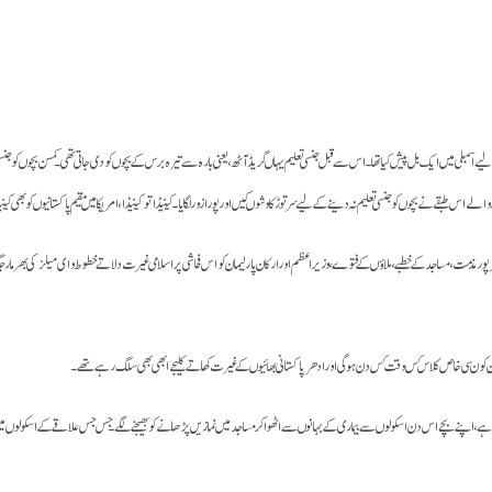
بلی میں ایک بل پیش کیا تھا۔ اس سے قبل جنسی تعلیم یہاں گریڈ آٹھ، یعنی بارہ سے تیرہ برس کے بچوں کو دی جاتی تھی۔کمسن بچوں کو جنسی طور پ
 نے بچوں کو جنسی تعلیم نہ دینے کے لیے سر توڑ کاوشوں کیں اور پورا زور لگایا۔ کینیڈا تو کینیڈا، امریکا میں مقیم پاکستانیوں کو بھی کینیڈا 
ھرپور مذمت، مساجد کے خطبے، ملاؤں کے فتوے، وزیر ا عظم اور ارکان پارلیمان کو اس فحاشی پر اسلامی غیرت دلاتے خطوط و ای میلز کی بھرمار جگہ ج
 میں کون کون سی خاص کلاس کس وقت کس دن ہوگی اور ادھر پاکستانی بھائیوں کے غیرت کھاتے کلیجے ابھی بھی سلگ رہے تھے۔
ے، اپنے بچے اس دن اسکولوں سے بیماری کے بہانوں سے اٹھوا کر مساجد میں نمازیں پڑھانے کو بھیجنے لگے۔ جس جس علاقے کے اسکولوں میں پا