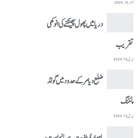
نومبر 19, 2024
دریا میں پھول پھینکنے کی انوکھی
تقریب
اپریل 13, 2024
ضلع دیامر کے حدود میں گولڈ
مائننگ
اپریل 13, 2024
ماہواری اذیت ہے یا نجاست،