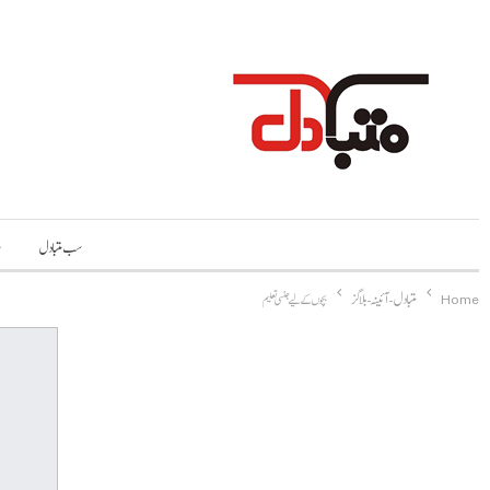
سب متبادل
م
Home
متبادل-آئینہ-بلاگز
بچوں کے لیے جنسی تعلیم