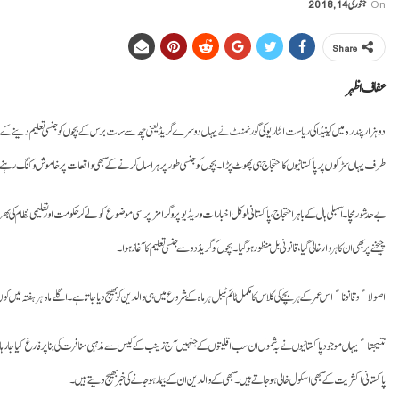
On
جنوری 14, 2018
Share
عفاف اظہر
دو ہزار پندرہ میں کینیڈا کی ریاست انٹاریو کی گورنمنٹ نے یہاں دوسرے گریڈ یعنی چھ سے سات برس کے بچوں کو جنسی تعلیم دینے کے لیے اسم
طرف یہاں سڑکوں پر پاکستانیوں کا احتجاج ہی پھوٹ پڑا۔ بچوں کو جنسی طور پر ہراساں کرنے کے سبھی واقعات پر خاموش و کنگ رہنے والے اس طبقے
بے حد شور مچا۔ اسمبلی ہال کے باہر احتجاج، پاکستانی لوکل اخبارات و ریڈیو پروگرامز پر اسی موضو ع کو لے کر حکومت اور تعلیمی نظام کی ب
چیخنے پر بھی ان کا ہر وار خالی گیا، قانونی بل منظور ہو گیا۔ بچوں کو گریڈ دو سے جنسی تعلیم کا آغاز ہوا۔
اصولاﹰ و قانوناﹰ اس عمر کے ہر بچے کی کلاس کا مکمل ٹائم ٹیبل ہر ماہ کے شروع میں ہی والدین کو بھیج دیا جاتا ہے۔ اگلے ماہ ہر ہفتہ
نتیجتاﹰ یہاں موجود پاکستانیوں نے بہ شمول ان سب اقلیتوں کے جنہیں آج زینب کے کیس سے مذہبی منافرت کی بنا پر فارغ کیا جا رہا ہ
پاکستانی اکثریت کے سبھی اسکول خالی ہو جاتے ہیں۔ سبھی کے والدین ان کے بیمار ہو جانے کی خبر بھیج دیتے ہیں۔