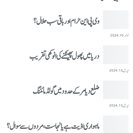
وی پی این حرام اور باقی سب حلال؟
نومبر 19, 2024
دریا میں پھول پھینکنے کی انوکھی تقریب
اپریل 13, 2024
ضلع دیامر کے حدود میں گولڈ مائننگ
اپریل 13, 2024
ماہواری اذیت ہے یا نجاست، مردوں سے سوال؟