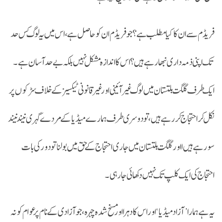
فریڈم سے ان کا کیا مطلب ہے؟جو فریڈم ان کو حاصل ہے، اس میں یہ لوگ کس حد
تک اپنی ذمہ داری نبھا رہے ہیں؟ اس کا اندازہ مشکل نہیں بلکہ بے حد آسان ہے۔
ایک طرف گلگت بلتستان میں لوگ غیر آئینی اور غیر قانونی ٹیکسیزکے خلاف سڑکوں پر
نکل کر احتجاج کر رہے ہیں، تو دوسری طرف ہمارے میڈیا کے مردے گہری نیند نیند
سو رہے ہیں ااور گلگت بلتستان میں جاری احتجاج کے حق میں بولنا تو دور کی بات
احتجاج کی ایک کلپ تک نہیں دکھائی جا رہی۔
یہ ہے ہمارا ’آزاد میڈیا‘ اور اس کا دہرا اور مسخ شدہ چہرہ، جو آزادی کے نام پر عوام کو نہ