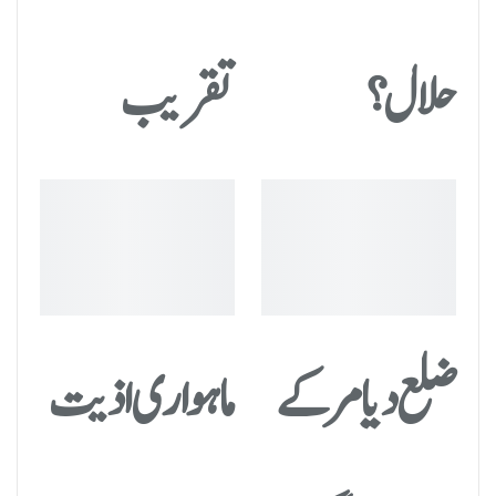
حلال؟
تقریب
ضلع دیامر کے
ماہواری اذیت