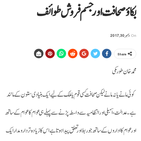
بکاؤ صحافت اور جسم فروش طوائف
On
دسمبر 30, 2017
Share
محمد خان طور مکی
کوئی مانے یا نہ مانے لیکن صحافت کسی قوم یا ملک کے لیے ایک بنیادی ستون کے مانند
ہے۔ عدالت، اسمبلی اور انتظامیہ سے واسطہ پڑنے سے پہلے ہی عوام کا عوام کے ساتھ
اورعوام کا اداروں کے ساتھ جو ربط اور تعلق پیدا ہوتا ہے اس کا زیادہ تر دارومدار ایک