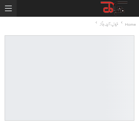
Home
متبادل-آئینہ-بلاگز