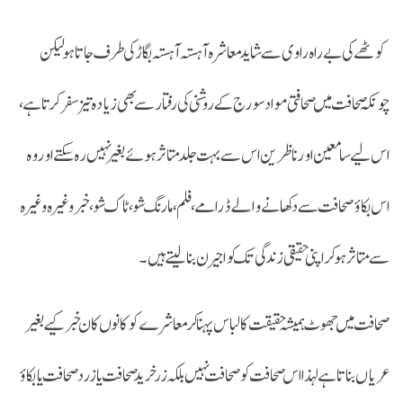
کوٹھے کی بے راہ راوی سے شاید معاشرہ آہستہ آہستہ بگاڑ کی طرف جاتا ہو لیکن
چونکہ صحافت میں صحافتی مواد سورج کے روشنی کی رفتار سے بھی زیادہ تیز سفرکرتا ہے،
اس لیے سامعین اور ناظرین اس سے بہت جلد متاثر ہوئے بغیر نہیں رہ سکتے اور وہ
اس بکاؤ صحافت سے دکھانے والے ڈرامے، فلم، مارنگ شو، ٹاک شو، خبر وغیرہ وغیر ہ
سے متاثر ہوکر اپنی حقیقی زندگی تک کو اجیرن بنا لیتے ہیں۔
صحافت میں جھوٹ ہمیشہ حقیقت کا لباس پہنا کر معاشرے کو کانوں کان خبر کیے بغیر
عریاں بناتا ہے لہذا اس صحافت کو صحافت نہیں بلکہ زر خرید صحافت یا زرد صحافت یا بکاؤ