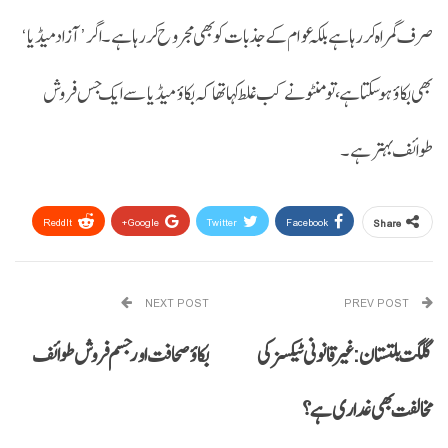
صرف گمراہ کر رہا ہے بلکہ عوام کے جذبات کو بھی مجروح کر رہا ہے۔ اگر ’آزاد میڈیا‘
بھی بکاؤ ہو سکتا ہے، تو منٹو نے کب غلط کہا تھا کہ بکاؤ میڈیا سے ایک جس فروش
طوائف بہتر ہے۔
ReddIt
Google+
Twitter
Facebook
Share
Email
Pinterest
WhatsApp
NEXT POST
PREV POST
گلگت بلتستان: غیر قانونی ٹیکسز کی
بکاؤ صحافت اور جسم فروش طوائف
مخالفت بھی غداری ہے ؟