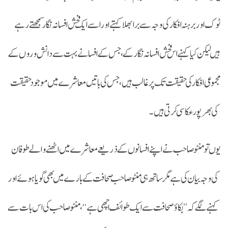
ٹوک اور برہنہ افکار کی وجہ سے برا بھلا کہتے اور اسے ایک فحش افسانہ نگار سمجھتے رہے
ہیں لیکن کیا کہنے اس فحش افسانہ نگار کے، جس کے افسانے بہت سے دانش وروں کے
مجموعی افکارکی حقیقت تک پر غالب ہیں، جس کی باتیں معاشرے میں موجود حقیقت
کی بھرپور عکاسی کرتی ہیں۔
یوں تومنٹو صاحب نے اپنے افسانوں کے ذریعے معاشرے میں اٹھنے والے طوفان
کی وجہ بیان کی ہے مگر ساتھ ہی منٹو صاحب صحافت کے بارے میں بھی گویا ہوئے اور
کہنے لگے کہ ’’بکاؤ صحافت سے ایک طوائف اچھی ہے‘‘، منٹو صاحب کی اس بات سے