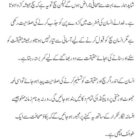
شاید ہمارے بہت سے صحافی ناراض ہوں گے لیکن سچ تو یہ ہے کہ سچ ہمیشہ کڑوا ہوتا
ہے۔ خدا نے انسان کی فطرت میں کڑوےپن کوجذب کرنے کی صلاحیت رکھی
ہے مگر انسان سچ کو قبول کرنے کے لیے آسانی سے تیار نہیں ہوتا اور ہمیشہ حقیقت کو
سننے اور سنانے کی بجائے حقیقت سے دور بھاگنے کے لیے کمربستہ رہتا ہے۔
انسان کے اندر اگر سچ اور حقیقت کو تسلیم کرنے کی صلاحیت پیدا ہو جائے تواسی لمحہ
جھوٹ اورمنفی پروپیگنڈا کی تمام دکانیں بند ہو جائیں گی۔ ورنہ بدنام زمانہ منٹو جیسے
افسانہ نگار تکرار کے ساتھ یہ کہنے پر مجبور ہو جائیں گے کہ بکاؤ صحافت سے ایک
طوائف اچھی ہے۔