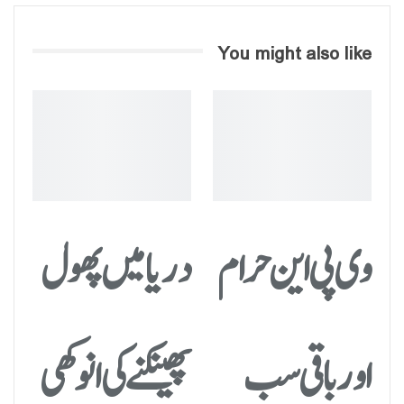
You might also like
وی پی این حرام
دریا میں پھول
اور باقی سب
پھینکنے کی انوکھی