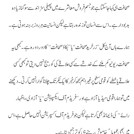
صحافت ہی کہا جا سکتا ہے جو جسم فروش معاشرے میں پھیلی سڑاند سے سو گنا زیادہ
بدبودار ہے۔ اس سے انسان تو زندہ رہتا ہے لیکن انسانیت ہر روز برہنہ ہوتی ہے۔
ہمارے ہاں آج کل ’’زر خرید صحافت‘‘ یا ’’بکاؤ صحافت‘‘ کا دور دورہ ہے۔ کبھی یہ
صحافت ریونیو کم ملنے کے خدشے سےکسی علاقے کی کوریج نہیں دیتی توکبھی کسی
علاقے یا خطے کو قومی سطح پر غیر اہم سمجھ کرخبر کا ایک ٹکر تک چلانا گوارا نہیں کرتی۔ دیکھنے
میں تو ہمارا قومی میڈیا آزاد ہے اور ’’فریڈم آف ایکسپریشن‘‘ یا ’آزادیء اظہار
رائے‘‘ کی ڈیمانڈ بھی کرتا ہے لیکن جو فریڈم آف اکسپریشن انہیں حاصل ہے، اس
میں بھی عموماﹰ خاموش رہنے ہی کو ترجیح دیتا ہے۔