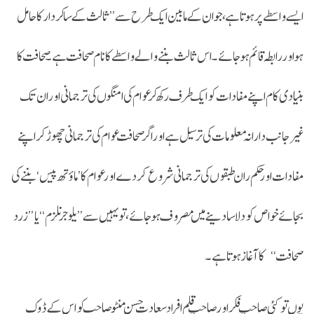
ایسے واسطے پر ہوتا ہے، جو ان کے مابین ایک طرح سے ’’ثالث کے سا کردار کا حامل
ہو اور رابطہ قائم ہوجائے۔ اس ثالث بننے والے واسطے کا نام صحافت ہے۔ صحافت کا
بنیادی کام اپنے مفادات کو ایک طرف رکھ کر عوام کی امنگوں کی ترجمانی اور ان تک
غیرجانب دارانہ معلومات کی ترسیل ہے اوراگر صحافت عوام کی ترجمانی چھوڑ کر اپنے
مفادات اور حکم ران طبقوں کی ترجمانی شروع کردے اور عوام کا ’ماؤتھ پیس‘ بننے کی
بجائے خواص کو دلاسا دینے میں مصروف ہو جائے، تو یہیں سے ’’یلوجرنلزم‘‘ یا ’’زرد
صحافت‘‘ کا آغاز ہوتا ہے۔
یوں تو کئی صاحبِ فکر اور صاحبِ قلم افراد سعادت حسن منٹو صاحب کو اس کے ڈوک