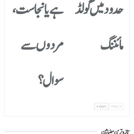
حدود میں گولڈ
ہے یا نجاست،
مائننگ
مردوں سے
سوال؟
NEXT
PREV
تازہ ترین مضامین