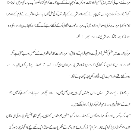
مرد نے مذہب کی آڑ میں اپنی جنسی خواہشات اور نفرت کو چھپانے کے لیے عورت کو ہی گناہ تصور کیا۔ یہ دماغی مرض اتنا بڑھتا
گیا کہ عورت کو سات پردوں میں چھپانے کے سوا معاشرے کے ہاتھ میں کوئی حل نہیں رہا۔ زرعی معاشرے کے قیام کے بعد مرد
ڈومینٹڈ (مردانہ برتری) معاشرہ وجود میں آیا۔ مرد اور عورت شادی کرکے اکھٹے رہنے لگ گئے۔ حسد کا جذبہ بیدار ہوا، یہی وہ
دور تھا کہ جب مختلف معاشرتی تضادات ابھرنے لگے۔
مرد کی عورت میں جنسی کشش فطرتی ہے، الین فرام کے مطابق، ’’مرد وعورت کا رشتہ بغیر محبت کے نا مکمل اور بے معنی ہے، مگر
عورت اور اس کا وجود چونکہ گناہ کی دعوت دیتا تھا اور شریف مرد وزن وہی گردانے جاتے تھے، جو اپنے آپ کوان لغویات سے
دور رکھتے تھے، لہٰذا محبت ایک نیچ اور گھٹیا جذبہ سمجھا جانے لگا۔‘‘
اب ہم ایک ایسے معاشرے میں سانس لینے میں مجبور ہیں جہاں جنسی حبس، دبے اور کچلے ہوے جذبات کے سوا کچھ نہیں۔ ہم
محبت کے متلاشی ہیں اور مذہبی قدغن کو اپنی آزادی سمجھتے ہیں۔
مسجد، گرجاگھروں اور دیگر عبادت گاہوں کے منارے اورگنبد، جنہیں ہم مقدس سمجھتے ہیں ، یہ بھی شاید جنسی تحریکات کی ہی عکاسی
ہیں۔ ہم سگمنڈ فرؤیڈ کوایک قابل احترام ہستی گردانتےہیں، جن کے نظریات کے مطابق ایک ننھے بچے کا انگوٹھا چوسنا اور کسی