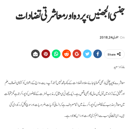
جنسی الجھنیں، پردہ اورمعاشرتی تضادات
On
جنوری 24, 2018
Share
ماہ زاد سعید
معاشرے کا پہیہ جتنی باربھی گھما لیا جائے، علاوہ تضادات کے کچھ ہاتھ نہیں آتا۔ آپ ریت رواج کے دعوؤں کو کتنا ہی انصاف، علم
اور تحقیق کے ترازو میں تول لیں، مال پھر بھی ناقص ہے۔ ایک چھوٹی سی مثال کہ مذہب فطرت کے تقاضوں کو پورا کرتا ہے مگر حقیقت
میں معاشرہ مذہب کے تقاضوں کو پورا کرنے میں اتنا مصروف ہے کہ انسانی نفسیات، ضروریات اور سوچ کچل کر رکھ دی گئی
ہیں۔ اسی سلسلے کی سب سے اہم کڑی عورت اور اس کا وجود ہے۔