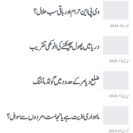
وی پی این حرام اور باقی سب حلال؟
نومبر 19, 2024
دریا میں پھول پھینکنے کی انوکھی تقریب
اپریل 13, 2024
ضلع دیامر کے حدود میں گولڈ مائننگ
اپریل 13, 2024
ماہواری اذیت ہے یا نجاست، مردوں سے سوال؟
فروری 27, 2023