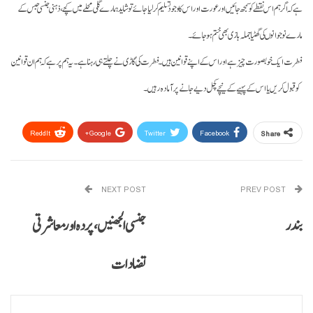
ہے کہ اگر ہم اس نقطے کو سمجھ جائیں اورعورت اور اس کا وجود تسلیم کر لیا جائے توشاید ہمارے گلی محلے میں کچے، ذہنی جنسی حبس کے
مارے نوجوانوں کی گھٹیا جملہ بازی بھی ختم ہو جائے۔
فطرت ایک خوبصورت چیز ہے اور اس کے اپنے قوانین ہیں۔ فطرت کی گاڑی نے چلتے ہی رہنا ہے۔ یہ ہم پر ہے کہ ہم ان قوانین
کوقبول کریں یا اس کے پہیے کے نیچے کچل دیے جانے پر آمادہ رہیں۔
ReddIt
Google+
Twitter
Facebook
Share
Email
Pinterest
WhatsApp
NEXT POST
PREV POST
بندر
جنسی الجھنیں، پردہ اورمعاشرتی
تضادات