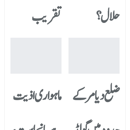
حلال؟
تقریب
ضلع دیامر کے
ماہواری اذیت
حدود میں گولڈ
ہے یا نجاست،