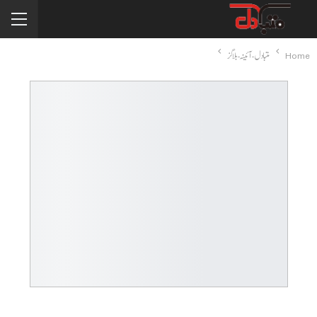
Home
متبادل-آئینہ-بلاگز