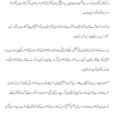
بزرگ متبرک شخصیت کو بوسہ دینا، جنسی علامات ہیں۔ یہ دونوں فعل ہماری نظرمیں معصوم اورجائز ہیں، مگر کسی عورت پر نظر ڈالنا
اورسراہنا گناہ تصور کیا جاتا ہے۔
چونکہ مرد کو معاشرے میں اولین حیثیت حاصل ہے لہٰذا وہ خود اپنی نظر جھکانے پرتوراضی نہیں ہاں مگرعورت پر یعنی ’’ایک
گناہ‘‘ پر پردے کی چادریں ڈال دیتا ہے۔
پردے کے وجود میں آتے ہی ایک نئی کشمکش دیکھنے میں آتی ہے، وہی مرد جو بضد ہیں کہ عورت اپنی خوبصورتی چھپائے، اب پردہ
میں حسن کھوجتے پھرتے ہیں۔ کئی پردے کو عورت کی خوبصورتی قرار دیتے ہیں اور کئی پردہ کرنے سے عورت کی خوبصورتی بڑھ
جانے کے گمان میں پڑ جاتے ہیں۔
معصوم ذہنیت اس بات کو سمجھنے سے قاصر ہے کہ حسن اورعشق کا چولی دامن کا ساتھ رہا ہے، خوبصورتی دیکھنا اورمحسوس کرنا ہماری
فطرت کا حصہ ہے، ہم ایک عورت کو چھپا تو سکتے ہیں مگر اپنے دماغ میں لگی احساسات اور تصورات کی آگ بجھا نہیں سکتے۔
عورت ایک خوبصورت وجود اور اس میں جنسی کشش محسوس کرنا اور اسے خوبصورت سمجھنا گناہ نہیں بلکہ فطرت ہے اور بہت ممکن