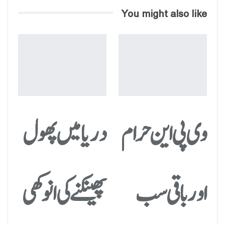
You might also like
وی پی این حرام
دریا میں پھول
اور باقی سب
پھینکنے کی انوکھی