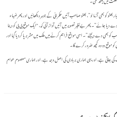
فلت میں بیٹھ گئی۔
، "جہاں پچھلے 24 سال سے سب کو باریاں دے رہے ہو وہیں ایک بار بھٹو کو بھی آزما لو”، بھٹو صاحب آئیں حکمرانی کے جوہر دیکھائیں اور پھر ضیاء
یا جائے”۔ پھر بےنظیر تصویر میں آئیں آواز آئی کہ، "ایک موقع بی بی کو دینا
 بھی دے دیجئے”۔ اسی مواقع فراہم کرنے میں ملک میں حشر برپا کردیا گیا اور
کو موقع دو وہ کچھ ضرور کرے گا۔
 کی بات کی جاتی ہے، اور یہی ہماری بربادی کی اصل وجہ ہے، اور ہماری معصوم عوام
کے ایجنٹ ہیں؟