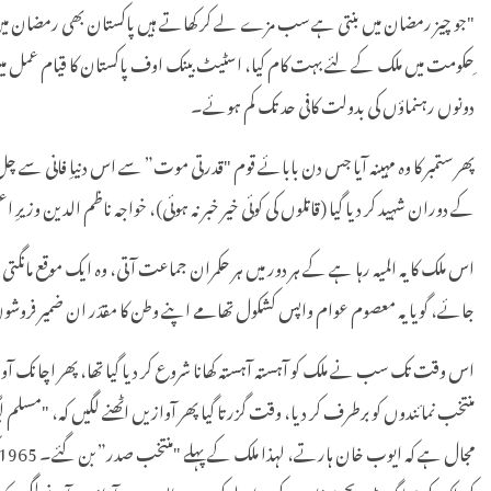
ِحکومت میں ملک کے لئے بہت کام کیا، اسٹیٹ بینک اوف پاکستان کا قیام عمل میں 
دونوں رہنماؤں کی بدولت کافی حد تک کم ہوئے۔
پھر ستمبر کا وہ مہینہ آیا جس دن بابائے قوم "قدرتی موت” سے اس دنیاِ فانی سے 
کے دوران شہید کر دیا گیا (قاتلوں کی کوئی خیر خبر نہ ہوئی)، خواجہ ناظم الدین وزی
اس ملک کا یہ المیہ رہا ہے کے ہر دور میں ہر حکمران جماعت آتی، وہ ایک موقع ما
جائے، گویا یہ معصوم عوام واپس کشکول تھامے اپنے وطن کا مقدّر ان ضمیر فروشوں
اس وقت تک سب نے ملک کو آہستہ آہستہ کھانا شروع کر دیا گیا تھا، پھر اچانک آوازی
منتخب نمائندوں کو برطرف کر دیا، وقت گزرتا گیا پھر آوازیں اٹھنے لگیں کہ، "مس