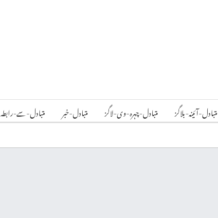
متبادل-آئینہ-بلاگز
متبادل-چہرہ-وی-لاگز
متبادل-خبر
متبادل-سے-رابطہ