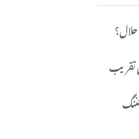
 حلال؟
ھی تقریب
ئننگ
، مردوں