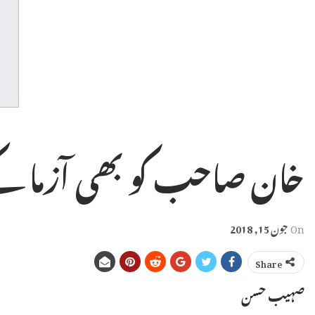
خان صاحب کو بھی آزما کے
On
جون 15, 2018
Share
صہیب حسن