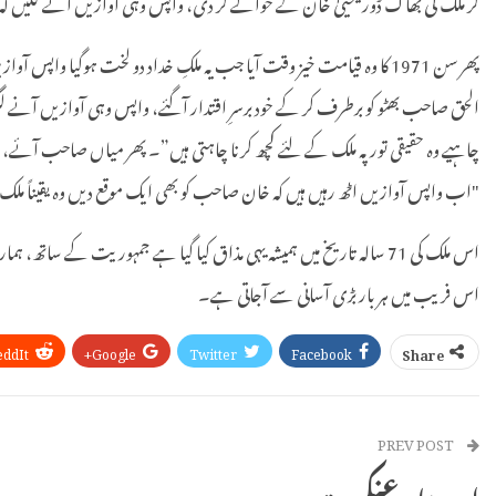
کر ملک کی بھاگ ڈور یحییٰ خان کے حوالے کر دی، واپس وہی آوازیں آنے لگیں کہ، "
الحق صاحب بھٹو کو برطرف کر کے خود برسرِ اقتدار آگئے، واپس وہی آوازیں آنے لگ
چاہیے وہ حقیقی تور پہ ملک کے لئے کچھ کرنا چاہتی ہیں”۔ پھر میاں صاحب آئے، و
"اب واپس آوازیں اٹھ رہیں ہیں کہ خان صاحب کو بھی ایک موقع دیں وہ یقیناً ملک 
اس ملک کی 71 سالہ تاریخ میں ہمیشہ یہی مذاق کیا گیا ہے جمہوریت کے
اس فریب میں ہر بار بڑی آسانی سے آجاتی ہے۔
eddIt
Google+
Twitter
Facebook
Share
PREV POST
اسیرِ تارِ عنکبوت