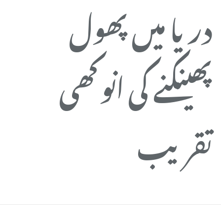
دریا میں پھول
ض
پھینکنے کی انوکھی
م
تقریب