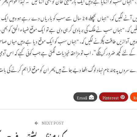
جہاں سب کو آزمایا ہے وہیں ایک بار یحییٰ خان کو بھی آزما لیں”۔ لہذا عوام پھر غ
پھر سن 1971 کا وہ قیامت خیز وقت آیا جب یہ ملکِ خداد دو لخت ہوگیا واپس آوازیں آنے لگیں کہ
یں کہ، "جہاں سب نے ملک کی بربادی کر ہی دی ہے تو ایک موقع ضیاء الحق کو بھی دے د
ہیں آوازیں طاقت پکڑنے لگیں کہ، "جہاں سب کو ایک موقع دیا ہے وہیں میاں صاحب کو
کے لئے کچھ ضرور کرینگے”، اب تو مزاحقہ خیز بات لگتی ہے جب کوئی کہے کہ اس آدمی 
 ساتھ، ہمارے سروں پہ چند نام نہاد لوگ بٹھا دیے جاتے ہیں پھر ان کو موقع فراہم کرنے
Email
Pinterest
R
NEXT POST
کیا منظور پشتین فوج 