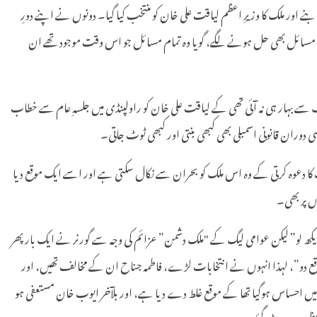
ضان میں بنا تھا”۔اس ملک کا سفر شروع ہوتا ہے سن 1947 سے، پہلے گورنر جنرل قائدِ اعظم بنے اور ملک کا وزیرِ اعظم لیاقت علی خان کو منتخب کیا گیا۔ دونوں نے اپنے دورِ
ن کے مسائل بھی حل ہونے لگے، گویا وہ تمام مسائل جو اس وقت موجود تھے ان
گ سے بہار ہی نہ آئی تھی کے لیاقت علی خان کو راولپنڈی میں جلسہِ عام سے خطاب
سی دوران قانونی اسمبلی بھی کبھی بنتی اور کبھی ٹوٹ جاتی۔
ت کا دعوہ کرتی کے وہ اس ملک کو بحران سے نکال سکتی ہے اور اسے ایک موقع دیا
ں پر بھی۔
ے دیکھ لو” لیکن عوامی لیگ کے "ملک دشمن” عزائم کی وجہ سے گورنر نے ایک بار پھر
ک موقع دو”، لہذا انہوں نے انتخابات لڑے، فاطمہ جناح ان کے مخالف تھیں، اور
یکیں ان کے خلاف اٹھنے لگیں شاید انہیں احساس ہوگیا تھا کے موقع غلط دے دیا ہے، اور بلآخر ایوب خان مستعفی ہو