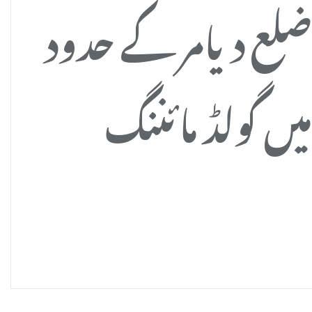
لع دیامر کے حدود
یں گولڈ مائننگ