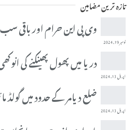
تازہ ترین مضامین
وی پی این حرام اور باقی سب
نومبر 19, 2024
دریا میں پھول پھینکنے کی انوک
اپریل 13, 2024
ضلع دیامر کے حدود میں گولڈ ما
اپریل 13, 2024
ماہواری اذیت ہے یا نجاست