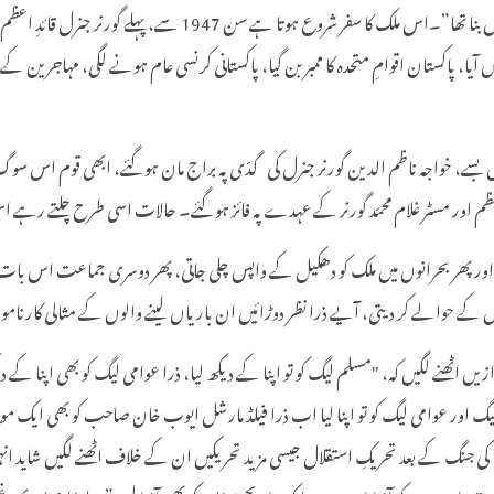
"جو چیز رمضان میں بنتی ہے سب مزے لے کر کھاتے ہیں پاکستان بھی رم
آیا، پاکستان اقوامِ متحدہ کا ممبر بن گیا، پاکستانی کرنسی عام ہونے لگی، مہاجری
چل بسے، خواجہ ناظم الدین گورنر جنرل کی گدّی پہ براج مان ہوگئے، ابھی قوم اس سو
رِ اعظم اور مسٹر غلام محمّد گورنر کے عہدے پہ فائز ہوگئے۔ حالات اسی طرح چلتے رہے ا
نگتی اور پھر بحرانوں میں ملک کو دھکیل کے واپس چلی جاتی، پھر دوسری جماعت اس با
 کے حوالے کر دیتی، آیے ذرا نظر دوڑائیں ان باریاں لینے والوں کے مثالی کارنامو
ں اٹھنے لگیں کہ، "مسلم لیگ کو تو اپنا کے دیکھ لیا، ذرا عوامی لیگ کو بھی اپنا ک
لم لیگ اور عوامی لیگ کو تو اپنا لیا اب ذرا فیلڈ مارشل ایوب خان صاحب کو بھی ای
مجال ہے کہ ایوب خان ہارتے، لہذا ملک کے پہلے "منتخب صدر” بن گئے۔ 1965 کی جنگ کے بعد تحریکِ استقلال جیسی مزید تحر