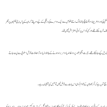
لطی کی اور ادھر چہار سو غوغا مچ جاتا۔ لوگ اتنے خلوص سے ایک دوسرے کی درستگی کے لیے سوچتے کہ ان کے پاس اپنی غلطیوں پر نظر
ف خرید سکتے تھے اور کسی کو اس پر کوئی اعتراض نہیں تھا۔
تبدیل کیے جا سکتے تھے۔ حیرت انگیز طور پر دو خاوند یا دو سربراہ ہونے کے باوجود زیادہ تر معاملات خوش اسلوبی سے نپٹ جاتے
 سچ تو یہ ہے کہ اگر بھوٹانیہ کے عوام کو ہی اس بات سے غرض نہیں تو ہمیں کیا تکلیف ہے۔
ست کے دائمی سربراہ کا بیٹا ساتھ والے ملک کی ایک لڑکی بھگا لایا اور اسے شاہی محل کے پاس ہی کہیں چھپا دیا۔ دوسرے سربراہ کو