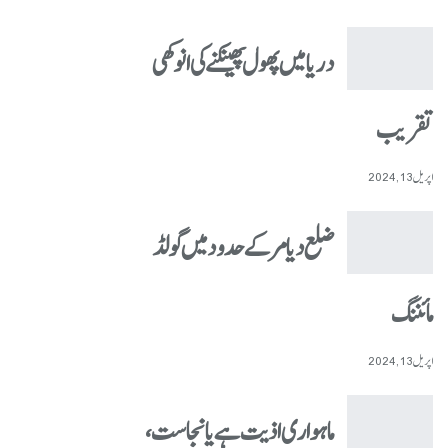
دریا میں پھول پھینکنے کی انوکھی
تقریب
اپریل 13, 2024
ضلع دیامر کے حدود میں گولڈ
مائننگ
اپریل 13, 2024
ماہواری اذیت ہے یا نجاست،