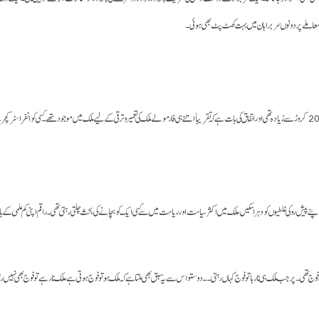
۔ اس معاملے پر دونوں سربراہان میں بہت کھٹ پٹ بھی ہوئی۔
بھوٹانیہ کے اخبارات اور ٹی وی ٹاک شوز سے پتہ چلتا ہے کہ ملک اکثر ہی تاریخ کے نازک موڑ پر کھڑا رہتا تھا۔ ریاست کی آبادی لگ بھگ 20 کروڑ سے زیادہ تھی اور اتفاق کی بات ہے کہ تقریباً اتنے ہی فارمولے ملک کی ت
نے پیش رو کی غلطیوں کو دہرا سکیں، ملک میں اکثر سیاست اور ریاست میں سے کسی ایک کو بچانے کی بحث چلتی رہتی تھی۔ راقم اپنی کم علمی ک
فوج تھی۔ پر جب ملک ہی نا رہا تو فوج کہاں رہتی۔۔ دوستو اس سے یہ سبق بھی ملتا ہے کہ ملک ہو تو فوج ہوتی ہے، ملک نا رہے تو فوج بھی نہیں 