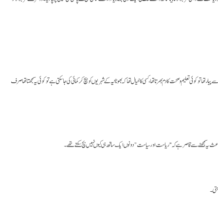
عمیر و ترقی کے لیے ملک میں موجود تھے۔ کسی کو انفراسٹرکچر سے پیار تھا تو کوئی تعلیم و صحت کا دم بھرتا تھا، کسی کا خیال تھا کہ بھوٹانیہ کے شہریوں کو بیچ کر کمائی کی جاسکتی ہے تو کوئی یہ سمجھتا تھا صرف
ے باعث یہ سمجھنے سے قاصر ہے کہ "ریاست اور سیاست” دونوں ایک ساتھ ہی کیوں نہیں بچ سکتے تھے۔
رہتی۔