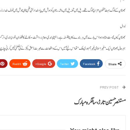
بھوٹانیہ کے لوگ بہت متلون مزاج لوگ تھے۔ پل میں تولہ پل میں ماشہ۔ نا ان کو ہوش میں یاد خدا رہتی تھی نا ہی جوش میں خوف خدا۔ ز
زوال
بھوٹانیہ کیوں نیست و نابود ہوا اس بارے میں ہر بندے کا اپنا فلسفہ ہے۔ انتہا پسندی، عدم برداشت، مکالمے کا فقدان، خود پسندی، نرگس
بہرحال بھوٹانیہ ایک "غیر اسلامی غیر جمہوری ملک” تھا اس لیے ہمیں اس کے واقعات سے عبرت/سبق پکڑنے کی غلطی نہیں کرنی چاہیے۔
ReddIt
Google+
Twitter
Facebook
Share
PREV POST
مستنصر حسین تارڑ، سالگرہ مبارک
You might also like