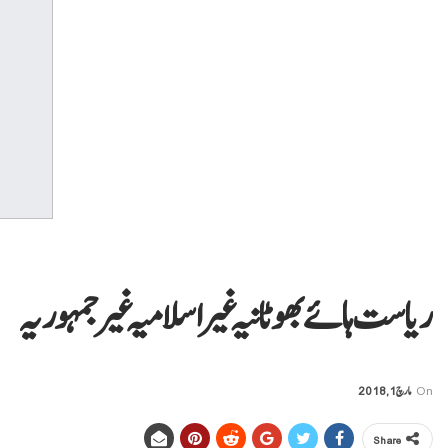
ریاست ہائے بھوٹانیہ غیر اسلامیہ غیر جمہوریہ
On
مارچ 1, 2018
Share