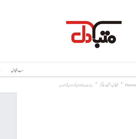
سب متبادل
م
Home
متبادل-آئینہ-بلاگز
ریاست ہائے بھوٹانیہ غیر اسلامیہ غیر جمہوریہ