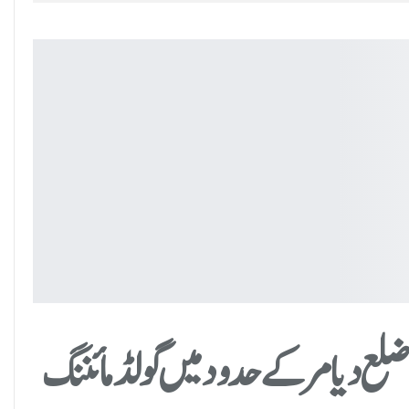
لع دیامر کے حدود میں گولڈ مائننگ