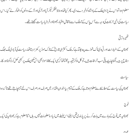
معلوم ہوا تو اس نے پڑوسی ملک کے بادشاہ کو خبر دے دی۔ پھر کیا تھا، وہ لاؤلشکر لیکر آیا اور لڑکی اور لڑکے دونوں کو اٹھا کر لے گیا
ریاست کی انہی حرکات کی وجہ سے آس پاس کے ممالک اسے ناقابلِ اعتبار، جھوٹا اور فراڈیا ریاست سمجھتے تھے۔
تعمیر و ترقی
دفاع پر پیسہ لگنا چاہیے باقی سب خرافات ہیں۔ تو کل ملا کر نتیجہ یہ نکلتا تھا کہ کسی ایک کا فارمولا بھی اس مسکین ملک پر کبھی کھل کر لاگو نا ہوسکا۔
سیاست
بھوٹانیہ کی سیاست کے مطالعے سے معلوم ہوتا ہے کہ ملک کے تمام سیاستدان اقتدار میں صرف اور صرف اس لئے آنا چاہتے تھے تاکہ وہ اپ
فوج
بھوٹانیہ میں فوج کے بارے میں بات کرنے پر پابندی تھی اسلئے اس سلسلے میں زیادہ معلومات نہیں۔ ہاں اتنا معلوم ہے کہ بھوٹانیہ کی ایک 
عوام