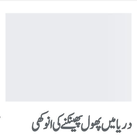
دریا میں پھول پھینکنے کی انوکھی
ض