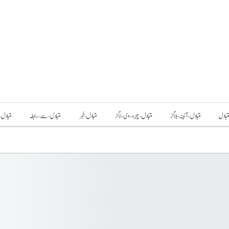
تبادل
متبادل-آئینہ-بلاگز
متبادل-چہرہ-وی-لاگز
متبادل-خبر
متبادل-سے-رابطہ
متبادل