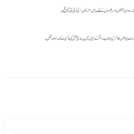
ے۔۔سو ان فرشتوں اور ابلیسوں کے ملک میں "انسانوں” کی کوئی جگہ نہیں تھی۔
 علتوں کا ذکر کیا جاتا ہے، راقم کے خیال میں یہ ساری علتیں کسی نا کسی حد تک موجود تھیں۔