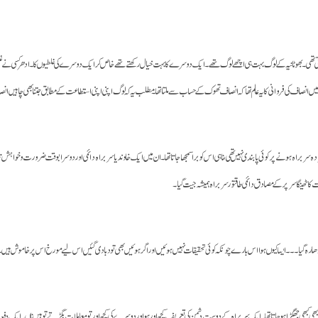
است ہوتی تھی۔ بھوٹانیہ کے لوگ بہت ہی اچھے لوگ تھے۔ ایک دوسرے کا بہت خیال رکھتے تھے خاص کر ایک دوسرے کی غلطیوں کا۔ ادھر کسی نے غ
 انصاف کی فروانی کا یہ عالم تھا کہ انصاف تھوک کے حساب سے ملتا تھا۔ مطلب یہ کہ لوگ اپنی اپنی استطاعت کے مطابق جتنا بھی چاہیں انصا
براہ ہونے پر کوئی پابندی نہیں تھی، نا ہی اس کو برا سمجھا جاتا تھا۔ ان میں ایک خاوند یا سربراہ دائمی اور دوسرا بوقت ضرورت و خواہش 
ا ٹھینگا سر پر کے مصادق دائمی طاقتور سربراہ ہمیشہ جیت گیا۔
 آدھا رہ گیا۔۔۔ایسا کیوں ہوا اس بارے چونکہ کوئی تحقیقات نہیں ہوئیں اور اگر ہوئیں بھی تو دبا دی گئیں اس لیے مورخ اس پر خاموش ہیں۔
ی جھگڑا ہو جاتا تھا۔ ایک سربراہ کے دوست دشمن کی تعریف کچھ اور ہو اور دوسرے کی کچھ اور تو معاملات بگڑتے تو ہیں ناں۔ ایک دفعہ ریا