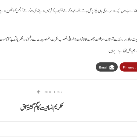
را زرا سے بات پر ایک دوسرے کی جان لینے پر تل جاتے تھے۔ محبت کرتے تو محبوب کو فرشتہ بنا دیتے، نفرت کرتے تو دشمن کو ابلیس بنا دیت
یت، عالمی برادری سے تعلقات، منافقت، جھوٹ، لا قانونیت، نا انصافی، تعصب، نفرت، علم اور جدت سے دشمنی اور نظریاتی بے سمتی سمیت بہت سی
 ہم بالکل ٹھیک جا رہے ہیں۔
Email
Pinterest
NEXT POST
تکریم انسانیت کا گم گشتہ سبق