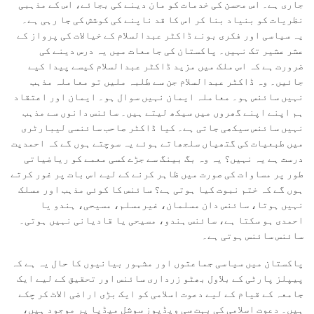
جاری ہے۔ اس محسن کی خدمات کو مان دینے کی بجائے، اس کے مذہبی
نظریات کو بنیاد بنا کر اس کا قد ناپنے کی کوشش کی جا رہی ہے۔
یہ سیاسی اور فکری بونے ڈاکٹر عبدالسلام کے خیالات کی پرواز کے
عشر عشیر تک نہیں۔ پاکستان کی جامعات میں یہ درس دینے کی
ضرورت ہے کہ اس ملک میں مزید ڈاکٹر عبدالسلام کیسے پیدا کیے
جائیں۔ وہ ڈاکٹر عبدالسلام جن سے طلبہ ملیں تو معاملہ مذہب
نہیں سائنس ہو۔ معاملہ ایمان نہیں سوال ہو۔ ایمان اور اعتقاد
ہم اپنے اپنے گھروں میں سیکھ لیتے ہیں۔ سائنس دانوں سے مذہب
نہیں سائنس سیکھی جاتی ہے۔ کیا ڈاکٹر صاحب سائنسی لیبارٹری
میں طبعیات کی گتھیاں سلجھاتے ہوئے یہ سوچتے ہوں گے کہ احمدیت
درست ہے یہ نہیں؟ یہ وہ بگ بینگ سے جڑے کسی معمے کو ریاضیاتی
طور پر مساوات کی صورت میں ظاہر کرنے کے لیے اس بات پر غور کرتے
ہوں گے کہ ختم نبوت کیا ہوتی ہے؟ سائنس کا کوئی مذہب اور مسلک
نہیں ہوتا، سائنس دان مسلمان، غیرمسلم، مسیحی، ہندو یا
احمدی ہو سکتا ہے، سائنس ہندو، مسیحی یا قادیانی نہیں ہوتی۔
سائنس سائنس ہوتی ہے۔
پاکستان میں سیاسی جماعتوں اور مشہور بیانیوں کا حال یہ ہے کہ
پیپلز پارٹی کے بلاول بھٹو زرداری سائنس اور تحقیق کے لیے ایک
جامعہ کے قیام کے لیے دعوت اسلامی کو ایک بڑی اراضی الاٹ کر چکے
ہیں۔ دعوت اسلامی کی بہت سی ویڈیوز سوشل میڈیا پر موجود ہیں،