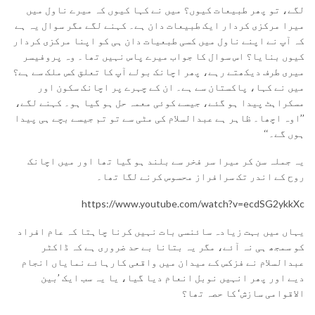
لگے، تو پھر طبیعات کیوں؟ میں نے کہا کیوں کہ میرے ناول میں
میرا مرکزی کردار ایک طبیعات دان ہے۔ کہنے لگے مگر سوال یہ ہے
کہ آپ نے اپنے ناول میں کسی طبعیات دان ہی کو اپنا مرکزی کردار
کیوں بنایا؟ اس سوال کا جواب میرے پاس نہیں تھا۔ وہ پروفیسر
میری طرف دیکھتے رہے، پھر اچانک بولے آپ کا تعلق کس ملک سے ہے؟
میں نے کہا، پاکستان سے ہے۔ ان کے چہرے پر اچانک سکون اور
مسکراہٹ پیدا ہو گئے، جیسے کوئی معمہ حل ہو گیا ہو۔ کہنے لگے،
’’اوہ اچھا۔ ظاہر ہے عبدالسلام کی مٹی سے تو تم جیسے بچے ہی پیدا
ہوں گے۔‘‘
یہ جملہ سن کر میرا سر فخر سے بلند ہو گیا تھا اور میں اچانک
روح کے اندر تک سرافراز محسوس کرنے لگا تھا۔
https://www.youtube.com/watch?v=ecdSG2ykkXc
یہاں میں بہت زیادہ سائنسی بات نہیں کرنا چاہتا کہ عام افراد
کو سمجھ ہی نہ آئے، مگر یہ بتانا بے حد ضروری ہے کہ ڈاکٹر
عبدالسلام نے فزکس کے میدان میں واقعی کارہائے نمایاں انجام
دیے اور پھر انہیں نوبل انعام دیا گیا، یا یہ سب ایک ’بین
الاقوامی سازش‘ کا حصہ تھا؟