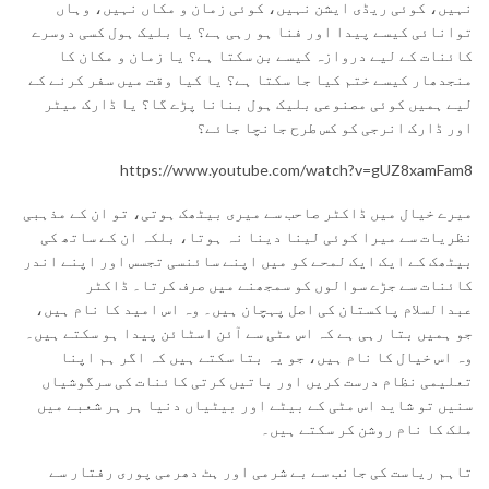
نہیں، کوئی ریڈی ایشن نہیں، کوئی زمان و مکاں نہیں، وہاں
توانائی کیسے پیدا اور فنا ہو رہی ہے؟ یا بلیک ہول کسی دوسرے
کائنات کے لیے دروازہ کیسے بن سکتا ہے؟ یا زمان و مکان کا
منجدھار کیسے ختم کیا جا سکتا ہے؟ یا کیا وقت میں سفر کرنے کے
لیے ہمیں کوئی مصنوعی بلیک ہول بنانا پڑے گا؟ یا ڈارک میٹر
اور ڈارک انرجی کو کس طرح جانچا جائے؟
https://www.youtube.com/watch?v=gUZ8xamFam8
میرے خیال میں ڈاکٹر صاحب سے میری بیٹھک ہوتی، تو ان کے مذہبی
نظریات سے میرا کوئی لینا دینا نہ ہوتا، بلکہ ان کے ساتھ کی
بیٹھک کے ایک ایک لمحے کو میں اپنے سائنسی تجسس اور اپنے اندر
کائنات سے جڑے سوالوں کو سمجھنے میں صرف کرتا۔ ڈاکٹر
عبدالسلام پاکستان کی اصل پہچان ہیں۔ وہ اس امید کا نام ہیں،
جو ہمیں بتا رہی ہے کہ اس مٹی سے آئن اسٹائن پیدا ہو سکتے ہیں۔
وہ اس خیال کا نام ہیں، جو یہ بتا سکتے ہیں کہ اگر ہم اپنا
تعلیمی نظام درست کریں اور باتیں کرتی کائنات کی سرگوشیاں
سنیں تو شاید اس مٹی کے بیٹے اور بیٹیاں دنیا ہر ہر شعبے میں
ملک کا نام روشن کر سکتے ہیں۔
تاہم ریاست کی جانب سے بے شرمی اور ہٹ دھرمی پوری رفتار سے