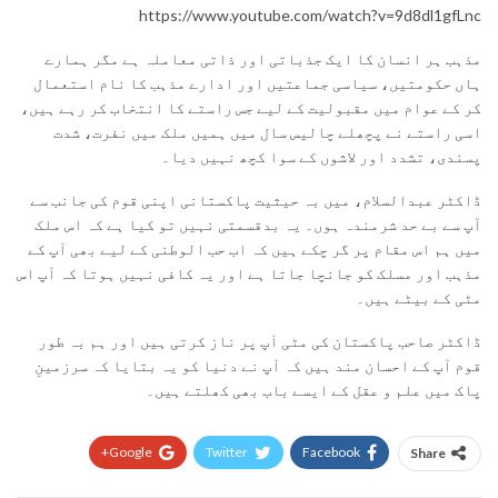
https://www.youtube.com/watch?v=9d8dl1gfLnc
مذہب ہر انسان کا ایک جذباتی اور ذاتی معاملہ ہے مگر ہمارے
ہاں حکومتیں، سیاسی جماعتیں اور ادارے مذہب کا نام استعمال
کر کے عوام میں مقبولیت کے لیے جس راستے کا انتخاب کر رہے ہیں،
اسی راستے نے پچھلے چالیس سال میں ہمیں ملک میں نفرت، شدت
پسندی، تشدد اور لاشوں کے سوا کچھ نہیں دیا۔
ڈاکٹر عبدالسلام، میں بہ حیثیت پاکستانی اپنی قوم کی جانب سے
آپ سے بے حد شرمندہ ہوں۔ یہ بدقسمتی نہیں تو کیا ہے کہ اس ملک
میں ہم اس مقام پر گر چکے ہیں کہ اب حب الوطنی کے لیے بھی آپ کے
مذہب اور مسلک کو جانچا جاتا ہے اور یہ کافی نہیں ہوتا کہ آپ اس
مٹی کے بیٹے ہیں۔
ڈاکٹر صاحب پاکستان کی مٹی آپ پر ناز کرتی ہیں اور ہم بہ طور
قوم آپ کے احسان مند ہیں کہ آپ نے دنیا کو یہ بتایا کہ سرزمینِ
پاک میں علم و عقل کے ایسے باب بھی کھلتے ہیں۔
Google+
Twitter
Facebook
Share
Pinterest
WhatsApp
ReddIt