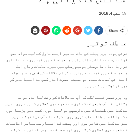
On
مئی 4, 2018
Share
عاطف توقیر
کوئی چودہ برس پہلے کی بات ہے میں اپنے ناول کے لیے مواد جمع
کرنے بہت سے سائنس دانوں اور طبعیات کے پروفیسروں سے ملاقاتیں
کر رہا تھا۔ مانچسٹر یونیورسٹی میں میری ملاقات وہاں ایک
طبعیات کے پروفیسر سے ہوئی۔ مگر اس ملاقات کی خاص بات وہ چند
ابتدائی لمحات تھے، جو ہمیشہ میرے اندر کسی بے انتہا فخر کی
طرح گونجتے رہتے ہیں۔
وہ پروفیسر کہنے لگے کہ آپ نے ملاقات کو وقت لیا ہے، تو یہ
بتائیے کہ آپ طبعیات کے کون سے شعبے میں تحقیق کر رہے ہیں۔ میں
نے کہا میں طبعیات میں دلچسپی تو لیتا ہوں، کتب بھی پڑھتا ہوں
مگر باقاعدہ طالب علم نہیں ہوں۔ کہنے لگے آپ کیا کرتے ہیں،
میں نے کہا میں شاعر ہوں اور پیشے کے اعتبار سے سیاسی ابلاغیات
کے شعبے میں تحقیق کرتا ہوں اور صحافت سے بھی تعلق ہے۔ کہنے