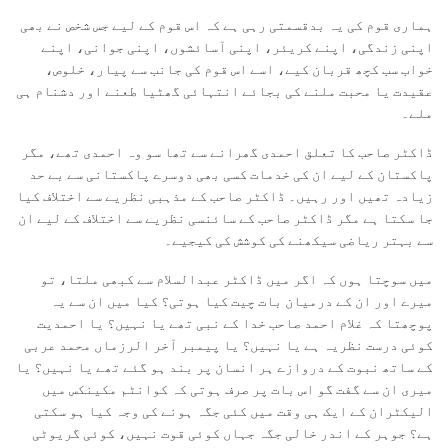
ہماری قوم کی یہ بدقسمتی رہی ہے کہ اس قوم کے لیے جس شخص نے بھی
اپنی زندگی، اپنے کریئر، اپنی آسائشوں، اپنی جوانی، اپنے
خواب سب کچھ قربان کیے، اسے اس قوم کی جانب سے پیار، خلوص،
عقیدت یا محبت ملنے کی بجائے انتہائی گھٹیا طعنے اور دشنام ہی
ملے۔
ڈاکٹر صاحب کا تعلق احمدی گھرانے سے تھا سو وہ احمدی تھے، مگر
پاکستان کے لیے ان کی خدمات کسی بھی دوسرے پاکستانی سے بے حد
زیادہ تھیں اور رہیں۔ ڈاکٹر صاحب کے مذہبی نظریے سے اختلاف کیا
جا سکتا ہے مگر ڈاکٹر صاحب کے سائنسی نظریے سے اختلاف کے لیے ان
سے بہتر ریاضی سیکھنے کی کوشش کی کیجیے۔
میں سوچتا ہوں کہ اگر میں ڈاکٹر عبدالسلام سے کبھی ملتا، تو
میرے اور ان کے درمیان بات چیت کیا ہوتی؟ کیا میں ان سے یہ
پوچھتا کہ غلام احمد صاحب خدا کے نبی تھے یا نہیں؟ یا احمدیت
کوئی درست نظریہ ہے یا نہیں؟ یا پیمبر آخر الرزماں محمد عربی
کے ساتھ نبوت کے دروازے ہر انسان پر بند ہو گئے تھے یا نہیں؟ یا
میری ان سے گفت گو اس بات پر صرف ہوتی کہ کوانٹم مکینکس میں
الیکٹران کے ایک ہی وقت میں کئی جگہ ہونے کی وجہ کیا ہو سکتی
ہے؟ جوہر کے اندر خالی جگہ جہاں کوئی قوت نہیں، کوئی گریوٹی