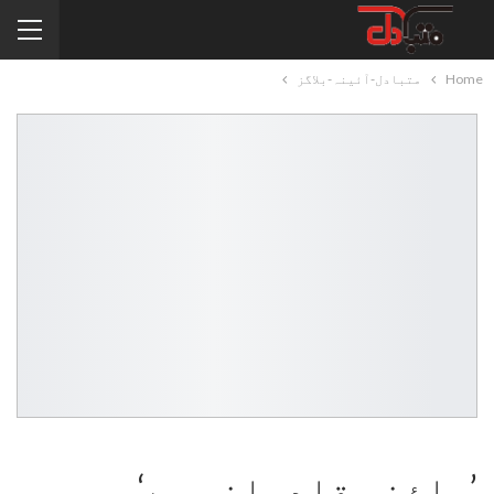
Home
متبادل-آئینہ-بلاگز
’سائنس قادیانی ہے‘