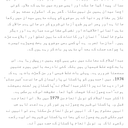
مسالہ پیدا کیا جا سکے اور ایسی صورت میں مذہب کے علاوہ کوئی
اچھا میدان ہمیں مل نہیں سکتا۔ گھر ہو کہ اسکول، مسجد ہو کہ
نکڑ ہر مقام پر دنیا کے ہر موضوع کو پہلے مذہبی میدان میں رکھا
جاتا ہے اور پھر اس پر طبع آزمائی شروع کر دی جاتی ہے، حالاں کہ
مذہب انسانی اخلاقیات اور نفس کی صفائی سے عبارت ہے اور دیگر
علوم خالصتاﹰ انسان اور کائنات کے مابین تعلق اور ابلاغ سے جڑے
ہیں۔ آسان سا تجربہ ہے آپ کسی بھی موضوع پر بحث چھیڑیے تیسرے
یا چوتھے جملے کے بعد آپ مذہب پر بات کر رہے ہوں گے۔
عبدالسلام کے معاملے میں بھی یہی کچھ ہمیں درپیش رہا ہے۔ اس
بابت کچھ غلط فہمیاں ہیں بلکہ کئی نادرست باتیں ہیں، جنہیں
سمجھنا ضروری ہے۔ پہلی بات غلط فہمی اور من گھڑت بات یہ ہے کہ
1974ء میں احمدیوں کو پاکستانی پارلیمان کی جانب سے ’غیرمسلم‘
قرار دیے جانے پر ڈاکٹرعبدالسلام نے ’پاکستان پر لعنت بھیجتے
ہوئے‘ اسے چھوڑنے کا فیصلہ کیا تھا۔ حقیقت اس کے برعکس ہے۔
ڈاکٹر عبدالسلام کو نوبل انعام سن 1979 میں ملا۔ اس انعام سے
قبل وہ پاکستانی شہریت چھوڑنے پر غور کر رہے تھے، تاہم جب
انہیں معلوم ہوا کہ انہیں نوبل انعام مل سکتا ہے، تو انہیں نے
غیرملکی شہریت چھوڑنے کی بجائے پاکستانی شہریت اس لیے رکھے
رکھی، تاکہ یہ نوبل انعام پاکستان کے حصے میں آئے۔