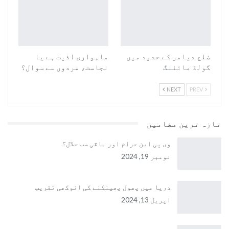
ضلع دیامر کے حدود میں
ماہواری اذیت ہے یا
گولڈ مائننگ
نجاست، مردوں سے سوال؟
NEXT
PREV
تازہ ترین مضامین
وی پی این حرام اور باقی سب حلال؟
نومبر 19, 2024
دریا میں پھول پھینکنے کی انوکھی تقریب
اپریل 13, 2024