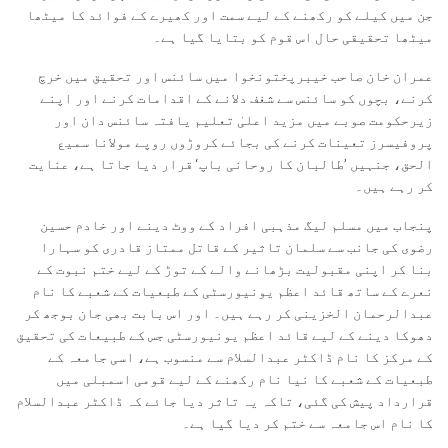
جن میں کیلے کو رکھنے کے لیے سمت اور کھیرے کے فوائد کا میٹھا
میٹھا تحقیقی حال اس قوم کو بتایا گیا ہے۔
عمران خان صاحب خیبرپختونخوا میں سائنس اور تحقیق میں خرچ
کرنے، بچوں کو سائنس سے شغف دلانے کے اقدامات کرنے اور اپنے
زیرحکومت صوبے میں مزید اعلیٰ تعلیم یافتہ سائنس دان اور
پروفیسرز تعینات کرنے کی بجائے کروڑوں روپے مولانا سمیع
الحق، جنہیں ’طالبان کا روحانی باپ‘ قرار دیا جاتا ہے، عنایت
کر رہے ہیں۔
پنجاب میں مسلم لیگ مذہبی افراد کے ووٹ دینے اور خادم حسین
رضوی کی جانب سے سلمان تاثیر کے قاتل ممتاز قادری کو سہارا
بنا کر اپنی مقبولیت بڑھانے والے کے توڑ کے لیے ختم نبوت کے
نعرے کے ساتھ قائد اعظم یونیورسٹی کے طبعیات کے شعبے کا نام
عبدالرحمان الخزینی کر رہے ہیں۔ اور اس بابت بھی جان بوجھ کر
دھوکا دینے کے لیے قائد اعظم یونیورسٹی جس کے طبیعات کی تحقیق
کے مرکز کا نام ڈاکٹر عبدالسلام سے منسوب ہے، اسی جامعہ کے
طبعیات کے شعبے کا نیا نام رکھنے کے لیے قومی اسمبلی میں
قرارداد پیش کی گئی، تاکہ یہ تاثر دیا جائے کہ ڈاکٹر عبدالسلام
کا نام اس جامعہ سے ختم کر دیا گیا ہے۔