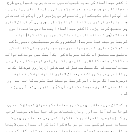
ڈاکٹر عبدالسلام کی جدید طبعیات میں خدمات ہر وہ شخص اچھی طرح
سے جانتا ہے، جو جدید طبعیات پڑھ رہا ہو۔ ایسا ممکن ہی نہیں ہے
کہ آپ کوانٹم مکینکس اور کاسمولوجی پڑھیں اور آپ کو کائنات کی
چار بنیادی قوتوں پر کام نہ کرنا پڑے اور جوں ہی آپ کو ان قوتوں
پر تحقیق کرنا پڑی، ڈاکٹر عبدالسلام اپنے ساتھی سائنس دانوں
کے ساتھ (جن کے ساتھ انہوں نے مشترکہ طور پر کام کیا) اپنے
گرینڈ یونیفائیڈ نظریے (الیکٹروویک یونیفیکیشن تھیوری) کے
ساتھ کھڑے ملیں گے۔ طبعیات میں سپر سیمیٹری یعنی کائنات کی
تخلیق سے متعلق اب تک کے نظریات کو ایک آہنگ میں ہونے کے حوالے
سے ڈاکٹر صاحب کا نظریہ کلیدی بلکہ بنیادی نوعیت کا ہے یا یوں
سمجھ لیجیے کہ بگ بینگ سے قبل کائنات کی ان چاروں قوت کا یک جا
ہونا اور پھر بگ بینگ کے بعد ان قوتوں کا ایک ایک کر کے ایک
دوسرے سے الگ ہونا، اسی گرینڈ یونیفائیڈ نظریے کا حصہ ہے اور
کائنات کی تخلیق سمجھنے کے لیے آپ کوُ یہ نظریہ پڑھناُ ہی پڑے
گا۔
پاکستان میں معاشرہ چوں کے ہر معاملے کو کھینچ کھونچ کے مذہب
کی جانب لے آتا ہے اور وہاں طبعیات ہو کہ حیاتیات، سوشیالوجی
ہو کہ زولوجی، نفسیات ہو کہ فلکیات کسی بھی معاملے پر چوں کہ
بنیادی علم کی کمی ہے، تو ہر بات کو اٹھا کر اس میدان میں لاپٹخا
جاتا ہے، جس میں تھوڑی بہت معلومات موجود ہو، تاکہ گفت گو میں