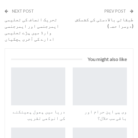
Email
NEXT POST
PREV POST
طبقاتی بالادستی کی کشمکش
تحریک انصاف کی تعلیمی
(دوسرا حصہ)
ایمرجنسی اور ایمرجنسی
وارڈ میں پڑے تعلیمی
ادارے کی آخری ہچکیاں
You might also like
وی پی این حرام اور
دریا میں پھول پھینکنے
باقی سب حلال؟
کی انوکھی تقریب