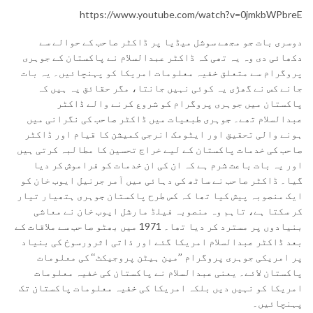
https://www.youtube.com/watch?v=0jmkbWPbreE
دوسری بات جو مجھے سوشل میڈیا پر ڈاکٹر صاحب کے حوالے سے
دکھائی دی وہ یہ تھی کہ ڈاکٹر عبدالسلام نے پاکستان کے جوہری
پروگرام سے متعلق خفیہ معلومات امریکا کو پہنچائیں۔ یہ بات
جانے کس نے گھڑی یہ کوئی نہیں جانتا، مگر حقائق یہ ہیں کہ
پاکستان میں جوہری پروگرام کو شروع کرنے والے ڈاکٹر
عبدالسلام تھے۔ جوہری طبعیات میں ڈاکٹر صاحب کی نگرانی میں
ہونے والی تحقیق اور ایٹومک انرجی کمیشن کا قیام اور ڈاکٹر
صاحب کی خدمات پاکستان کے لیے خراج تحسین کا مطالبہ کرتی ہیں
اور یہ بات باعث شرم ہے کہ ان کی ان خدمات کو فراموش کر دیا
گیا۔ ڈاکٹر صاحب نے ساٹھ کی دہائی میں آمر جرنیل ایوب خان کو
ایک منصوبہ پیش کیا تھا کہ کس طرح پاکستان جوہری ہتھیار تیار
کر سکتا ہے، تاہم وہ منصوبہ فیلڈ مارشل ایوب خان نے معاشی
بنیادوں پر مسترد کر دیا تھا۔ 1971 میں بھٹو صاحب سے ملاقات کے
بعد ڈاکٹر عبدالسلام امریکا گئے اور ذاتی اثرورسوخ کی بنیاد
پر امریکی جوہری پروگرام ’’مین ہیٹن پروجیکٹ‘‘ کی معلومات
پاکستان لائے۔ یعنی عبدالسلام نے پاکستان کی خفیہ معلومات
امریکا کو نہیں دیں بلکہ امریکا کی خفیہ معلومات پاکستان تک
پہنچائیں۔