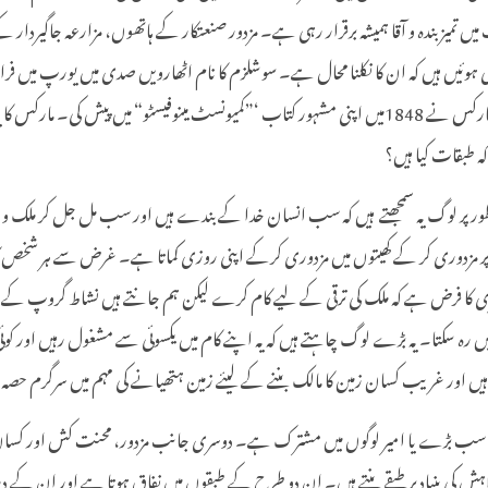
تمیز بندہ و آقا ہمیشہ برقرار رہی ہے۔ مزدور
صنعتکار کے ہاتھوں، مزارعہ جاگیردار کے 
ڑی ہوئیں ہیں کہ ان کا نکلنا محال ہے۔ سوشلزم کا نام اٹھارویں صدی میں یورپ
بارے میں اپنے خیالات کا اظہار کیا لیکن سوشلزم کی جامعہ وضاحت پہلی بار کارل مارکس نے 1848میں اپنی مشہور 
 طبقات کیا ہیں؟
طور پر لوگ یہ سمجھتے ہیں کہ سب انسان خدا کے بندے ہیں اور سب مل جل کر ملک و
ر مزدوری کر کے کھیتوں میں مزدوری کرکے اپنی روزی کماتا ہے۔ غرض سے ہر شخص کام
ہری کا فرض ہے کہ ملک کی ترقی کے لیے کام کرے لیکن ہم جانتے ہیں نشاط گروپ کے
رہ سکتا۔ یہ بڑے لوگ چاہتے ہیں کہ یہ اپنے کام میں یکسوئی سے مشغول رہیں اور کوئی 
ں اور غریب کسان زمین کا مالک بننے کے لیئے زمین ہتھیانے کی مہم میں سرگرم حصہ
 ان سب بڑے یا امیر لوگوں میں مشترک ہے۔ دوسری جانب مزدور، محنت کش اور کسا
ی بنیاد پر طبقے بنتے ہیں۔ ان دو طرح کے طبقوں میں نفاق ہوتا ہے اور ان کے د