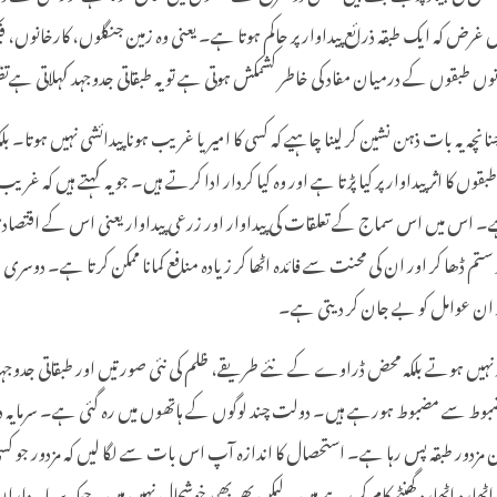
رض کہ ایک طبقہ ذرائع پیداوار پر حاکم ہوتا ہے۔ یعنی وہ زمین جنگلوں، کارخانوں، فی
 طبقوں کے درمیان مفاد کی خاطر کشمکش ہوتی ہے تو یہ طبقاتی جدوجہد کہلاتی ہے
انچہ یہ بات ذہن نشین کر لینا چاہیے کہ کسی کا امیر یا غریب ہونا پیدائشی نہیں ہو
ں کا اثر پیداوار پر کیا پڑتا ہے اور وہ کیا کردار ادا کرتے ہیں۔ جو یہ کہتے ہیں کہ
ہے۔ اس میں اس سماج کے تعلقات کی پیداوار اور زرعی پیداوار یعنی اس کے اقتصادی ب
م ڈھا کر اور ان کی محنت سے فائدہ اٹھا کر زیادہ منافع کمانا ممکن کرتا ہے۔ دوسری 
جہد ان عوامل کو بے جان کر دیتی ہے۔
یں ہوتے بلکہ محض ڈراوے کے نئے طریقے، ظلم کی نئی صورتیں اور طبقاتی جدوجہد کی 
ر) مضبوط سے مضبوط ہورہے ہیں۔ دولت چند لوگوں کے ہاتھوں میں رہ گئی ہے۔ سرمایہ 
ور طبقہ پس رہا ہے۔ استحصال کا اندازہ آپ اس بات سے لگا لیں کہ مزدور جو کسی فیکٹری
ٹھارہ اٹھارہ گھنٹے کام کر رہے ہیں۔ لیکن پھر بھی خوشحال نہیں ہیں۔ جبکہ سرمایہ داران 