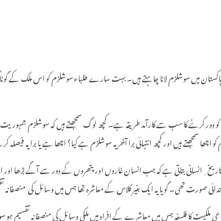
 میں سوشلزم لانا چاہتے ہیں۔ بہت سارے طلباء سوشلزم کو اس ملک کے گونا گوں م
بی کو دور کرنے کا سب سے کارآمد طریقہ ہے۔ کچھ لوگ سمجھتے ہیں کہ سوشلزم جمہور
اچھا سمجھتے ہیں اور کچھ انتہائی برا آخر یہ سوشلزم ہے کیا؟ اچھا ہے یا برا یہ فیصلہ
۔ تاریخ ِانسانی بتاتی ہے کہ جب انسان غاروں اور پتھروں کے دور سے آگے بڑھا اور ا
ائی صورت تھی۔ گویا یہ ایک بغیر کلاس کے معاشرہ تھا جس میں وسائل کی منصفانہ تقسی
 ملکیت کا فلسفہ جس میں معاشرے کے افراد میں ملکی وسائل کی منصفانہ تقسیم ہو سوش