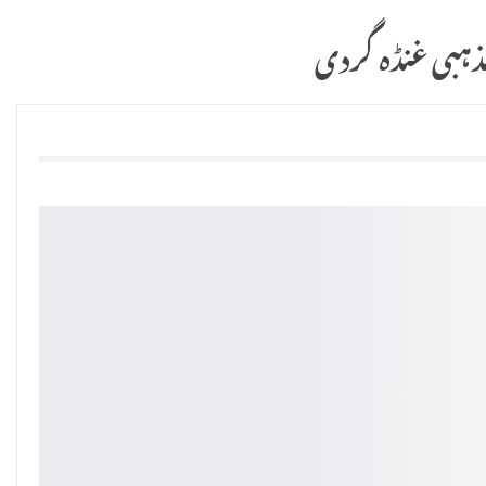
ذہبی غنڈہ گردی