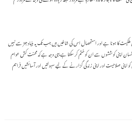
اتی ملکیت کا ہونا ہے اور استحصال اس کی شاخیں ہیں جب تک یہ بنیاد جڑ سے نہیں
ر انسان اپنی کوششوں سے ان کو ختم کر سکتا ہے یہی وجہ ہے کہ محنت کش عوام
کو اپنی صلاحیت اور اپنی زندگی گزارنے کے لیے سہولتیں اور آسائشیں فراہم