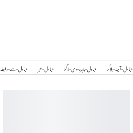
متبادل-آئینہ-بلاگز
متبادل-چہرہ-وی-لاگز
متبادل-خبر
متبادل-سے-رابطہ