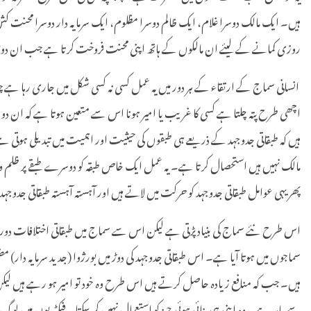
ہیں۔ ایک مالک دوسرا غلام، ایک ظالم دوسرا مظلوم، ایک سرمایہ دار دوسرا محنت کش غ
روزی کمانے کے لیئے ان مالکوں کے ہاتھ اپنی محنت فروخت کرتا ہے جب ان دونوں
انسانی سماج کے ارتقاء کے ہر دور میں یہ عمل کسی نہ کسی شکل میں جاری رہا ہے چن
اچھی طرح پتہ چلتا ہے کسی کا غریب یا امیر ہونا اس سے متعین ہوتا ہے کہ ان دو طبقو
ہیں کہ طبقاتی جدوجہد کے ذریعے ہی طبقوں کی حیثیت اور اہمیت میں تبدیلی ہوتی 
مالک نہیں ہیں استحصال کرتا ہے۔ یہ عمل ایک خاص طبقہ کو دوسرے طبقے پر ظلم و ست
پھر یہی عوامل طبقاتی جدوجہد کو حرکت میں لاتے ہیں اور آہستہ آہستہ طبقاتی جدو
اس طرح نئے سماج کی بنیاد پڑتی ہے لیکن اس سے سماج میں طبقاتی اختلافات دور نہ
سماجوں میں ہوتا آیا ہے۔ اس طبقاتی جدوجہد کی دوڑ میں بورژوا (جدید سرمایہ دا
ہیں۔ جب کہ منافع زیادہ حاصل کرتے ہیں اس طرح وہ خود تو امیر ہو رہے ہیں لیکن مزد
سے باہر ہے۔ وہ اپنی ہی بنائی ہوئی چیز کو استعمال نہیں کر سکتا۔ فیکٹریوں میں لوگ ا