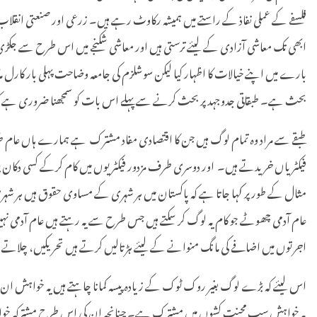
فلسفے کے عملی نفاذ کے راستے میں ہمیشہ رکاوٹ رہے ہیں۔ زرعی اور صنعتی انقلاب میں 
ابھی تک معاشی آزادی کے لیئے ترستی ہیں اور معاشی شکنجے میں اس طرح سے جک
بحث ہے۔ طبقاتی جدوجہد پر بحث کرنے سے پہلے اس بات کو سمجھنا ضروری ہے کہ
طبقے سے مراد وہ تمام لوگ ہیں جن کا اقتصادی مفاد مشترک ہے ہمارے ہاں عام 
فیکٹریاں خریدتے ہیں۔
اور دوسری طرف مزدور فیکٹریوں میں کام کرکے کسی دکان پ
مثال کے طور پر کہا جاتا ہے کہ پاکستان میں ہر شہری کے مساوی حقوق ہیں ہر ش
عام آدمی چھوٹے جو کام یہ لوگ کر سکتے ہیں جس طرح سے یہ رہتے ہیں عام آدمی نہیں 
اجرتوں میں اضافے کی مانگ منوانے کے لیئے ہڑتالیں کرتے ہیں تحریکیں، چلاتے ہی
اس لیئے کہ بڑے لوگ بغیر روک ٹوک کے زیادہ پیسہ کمانا چاہتے ہیں یہ خواہش
یہ خواہش سب محنت کشوں میں مشترک ہے۔ چنانچہ ان کی اس طرح مشترکہ خواہش ک