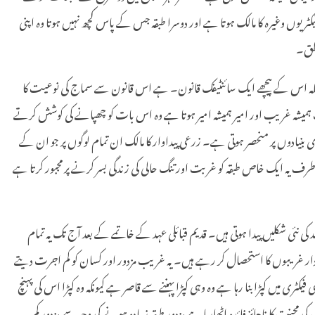
کٹریوں وغیرہ کا مالک ہوتا ہے اور دوسرا طبقہ جس کے پاس کچھ نہیں ہوتا وہ اپنی
تظق۔
تا۔ بلکہ اس کے پیچھے ایک سائنٹیفک قانون۔ ہے اس قانون سے سماج کی نوعیت کا
 غریب ہمیشہ غریب اور امیر ہمیشہ امیر ہوتا ہے وہ اس بات کو چھپانے کی کوشش کرتے
نیادوں پر منحصر ہوتی ہے۔ زرعی پیداوار کا مالک ان تمام لوگوں پر جو ان کے
طرف یہ ایک خاص طبقہ کو غربت اور تنگ حالی کی زندگی بسر کرنے پر مجبور کرتا ہے
نئی شکلیں پیدا ہوتی ہیں۔ قدیم قبائلی عہد کے خاتمے کے بعد آج تک یہ تمام
دار غریبوں کا استحصال کر رہے ہیں۔ یہ غریب مزدور اور کسان کو کم اجرت دیتے
 میں کپڑا بنا رہا ہے وہ وہی کپڑا پہننے سے قاصر ہے کیونکہ وہ کپڑا اس کی پہنچ
کی محنت کا ناجائز فائدہ اٹھارہا ہے مزدور طبقہ زیادہ ہونے کی وجہ سے مزدور کم