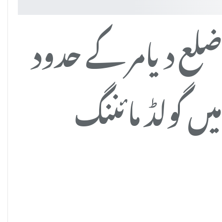
لع دیامر کے حدود
یں گولڈ مائننگ