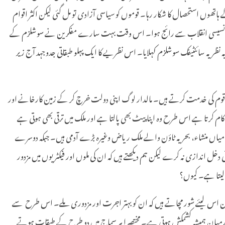
ہاتھوں استحصال کا شکار رہا۔ قوموں کو سیاسی آزادی تو مل گئی لیکن اکثر اقوام
 میں فرانسیسی انقلاب سے رائج ہوا۔ اس وقت بہت سارے مفکرین نے سوشلزم کے
کتاب ‘”کمیونسٹ مینوفیسٹو“ میں پیش کی۔ مارکس کا یہ نظریہ سائنٹیفک سوشلزم کہلایا۔ اس نظریے کا ایک پہلو طبقاتی جدوجہد آج زیر
 قوم کی خدمت کرتے ہیں۔ مالدار لوگ اپنی دولت خرچ کر کے زمین کارخانے اور
 کرتا ہے اس طرح وہ اپنا پیٹ بھی پالتا ہے اور ملک میں ترقی بھی ہوتی ہے
 میاں منشاء، بحریہ ٹاؤن والے ملک ریاض وغیرہ بڑے آدمی ہیں۔ جبکہ دوسرے
دخل اندازی نہ کرے لیکن ہم دیکھتے ہیں کہ ان کی ملوں اور فیکٹریوں میں مزدور
 لیتا ہے۔ کیوں؟
ن اس لیئے شور مچاتے ہیں کہ ان کو بہتر اجرت اور مزدوری ملے۔ اس طرح سے
رمیان ہمیشہ کشمکش ہوتی ہے۔ مختصرا ہر سماج میں دو طرح کے طبقات ہوتے