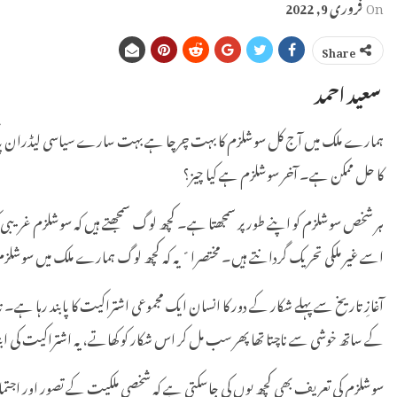
On
فروری 9, 2022
Share
سعید احمد
ہمارے ملک میں آج کل سوشلزم کا بہت چرچا ہے بہت سارے سیاسی لیڈران پاکستان
کا حل ممکن ہے۔ آخر سوشلزم ہے کیا چیز؟
ہر شخص سوشلزم کو اپنے طور پر سمجھتا ہے۔ کچھ لوگ سمجھتے ہیں کہ سوشلزم غری
اسے غیر ملکی تحریک گردانتے ہیں۔ مختصرا ً یہ کہ کچھ لوگ ہمارے ملک میں سوشلزم کو 
آغازِ تاریخ سے پہلے شکار کے دور کا انسان ایک مجموعی اشتراکیت کا پابند رہا ہے
کے ساتھ خوشی سے ناچتا تھا پھر سب مل کر اس شکار کو کھاتے، یہ اشتراکیت کی ابتد
سوشلزم کی تعریف بھی کچھ یوں کی جاسکتی ہے کہ شخصی ملکیت کے تصور اور اجتماعی