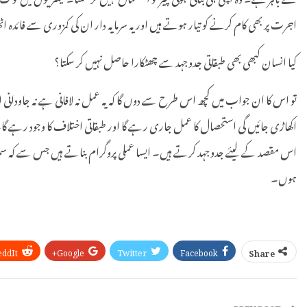
اجرت پر بھی کام کرنے کو تیار ہوتے ہیں اور یہ سرمایہ دار ان کی کمزوری سے فائدہ 
کیا انسان کبھی بھی طبقاتی جدوجہد سے چھٹکارا حاصل نہیں کر سکتا؟
تو اس کا ان جواب میں کچھ اس طرح سے دوں گا کہ یہ عمل نہ لافانی ہے نہ جاودانی ا
اکھاڑی جائیں گی استحصال کا عمل جاری رہے گا اور طبقاتی اختلاف کا وجود رہے گ
اس مقصد کے لیئے جدوجہد کرتے ہیں۔ ایسا عملی پروگرام بناتے ہیں جس سے کہ سماج
ہوں۔
eddIt
Google+
Twitter
Facebook
Share
PREV POST