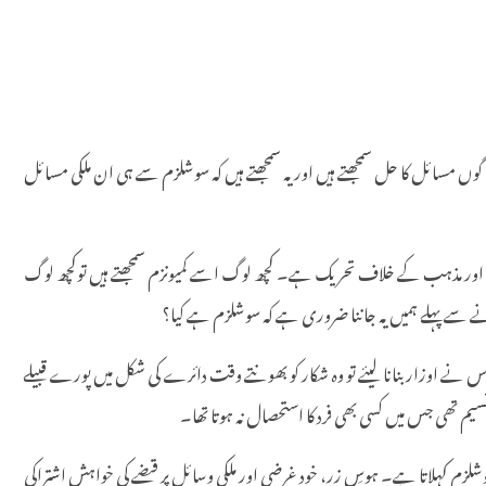
سائل کا حل سمجھتے ہیں اور یہ سمجھتے ہیں کہ سوشلزم سے ہی ان ملکی مسائل
یت اور مذہب کے خلاف تحریک ہے۔ کچھ لوگ اسے کمیونزم سمجھتے ہیں توکچھ لوگ
 کرنے سے پہلے ہمیں یہ جاننا ضروری ہے کہ سوشلزم ہے کیا؟
س نے اوزار بنانا لیئے تو وہ شکار کو بھونتے وقت دائرے کی شکل میں پورے قبیلے
م تھی جس میں کسی بھی فرد کا استحصال نہ ہوتا تھا۔
لزم کہلاتا ہے۔ ہوسِ زر، خود غرضی اور ملکی وسائل پر قبضے کی خواہش اشتراکی