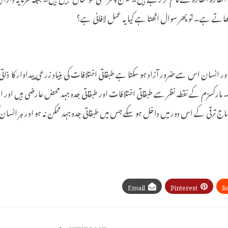
اٹھاتے ہے۔ تو پھر
سوال اٹھتا ہے کیا یہ عمل لافانی ہے؟
ور انسان اس سے ضرور آزاد ہو سکتا ہے طبقاتی اختلافات کی بنیاد زرعی پیداوار کا ذ
ا۔ مارکسزم کے نقطہ نظر سے طبقاتی اختلافات اور طبقاتی جدوجہد محض عارضی ہیں او
 ترقی کے اس دور میں داخل ہو سکے جس میں طبقاتی جدوجہد ممکن نہ ہو اور ہر انسان 
Email
Pinterest
R
NEXT POST