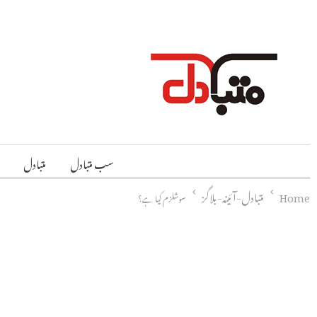
سب متبادل
متبادل
Home
متبادل-آئینہ-بلاگز
سوشلزم کیا ہے؟