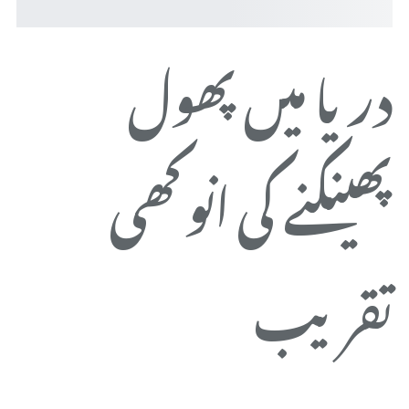
دریا میں پھول
ض
پھینکنے کی انوکھی
م
تقریب