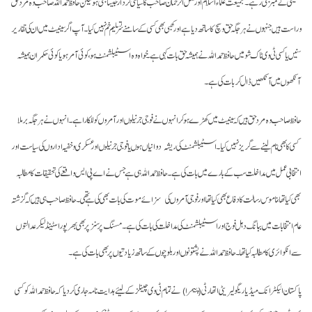
کمیٹی کے ممبر بھی رہے۔ جمیعت علماء اسلام اور فضل الرحمان صاحب کا سیاسی کردار جیسا بھی ہو لیکن حافظ حمداللہ صاحب وہ مرد حق
و راست ہیں جنہوں نے ہر جگہ حق و سچ کا ساتھ دیا ہے اور کھبی بھی کسی کے سامنے سرتسلیم خم نہیں کیا۔ آپ اگر سینیٹ میں ان کی تقاریر
سنیں یا کسی ٹی وی ٹاک شو میں حافظ حمداللہ نے ہمیشہ حق بات کہی ہے۔ خواہ وہ اسٹیبلشمنٹ ہو، کوئی آمر ہو یا کوئی حکمران ہمیشہ
آنکھوں میں آنکھیں ڈال کر بات کی ہے۔
حافظ صاحب وہ مرد حق ہیں کہ سینیٹ میں کھڑے ہوکر انہوں نے فوجی جرنیلوں اور آمروں کو للکارا ہے۔ انہوں نے ہر جگہ برملا
کسی کا بھی نام لینے سے گریز نہیں کیا۔ اسٹیبلشمنٹ کی ریشہ دوانیاں ہوں یا فوجی جرنیلوں اور عسکری و خفیہ اداروں کی سیاست اور
انتخابی عمل میں مداخلت سب کے بارے میں بات کی ہے۔ حافظ حمد اللہ ہی ہے جس نے اے پی ایس واقعے کی تحقیقات کا مطالبہ
بھی کیا تھا، ناموس رسالت کا دفاع بھی کیا تھا اور فوجی آمروں کی سزائے موت کی بات بھی کی ہے تھی۔ حافظ صاحب ہی ہیں کہ گزشتہ
عام انتخابات میں ببانگ دہل فوج اور اسٹیبلشمنٹ کی مداخلت کی بات کی ہے۔ مسنگ پرسنز پر بھی بھرپور اسٹینڈ لیکر عدالتوں
سے انکوائری کا مطالبہ کیا تھا۔ حافظ حمداللہ نے پشتونوں اور بلوچوں کے ساتھ زیادتیوں پر بھی بات کی ہے۔
پاکستان الیکٹرانک میڈیا ریگولیریٹی اتھارٹی (پیمرا) نے تمام ٹی وی چینلز کے لیئے ہدایت نامہ جاری کردیا کہ حافظ حمد اللہ کو کسی