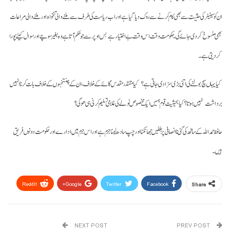
ان کو سینیٹر کی حثیت سے بھی کام کرنے سے روک دیا گیا ہے اور اب ریاست کی طرف سے ملنے والی تنخواہ اور ملنے والی مراعات
بھی منسوخ کردی جائے گی۔ حکومت وقت اس وقت بے اختیار ہے بس اوپر سے جو حکم آتا ہے وہ بغیر سوچے اور سوال کیئے پورا
کردیتی ہے۔
کیا یہاں سچ بولنے کی اتنی بڑی سزا دی جاتی ہے؟ کیا مقتدر مقدس گائے کے خلاف، ان کے چنتخبوں کے خلاف بات کرنا انہیں
برداشت نہیں ہوتا ؟ کیا بحیثیت قوم ہمیں ایک مخصوص ٹولے کی غلامی تسلیم کرنی ہی ھوگی؟
حافظ حمداللہ کے ساتھ کی گئی ناانصافی پر بغلیں جھانکنا اور چپ سادھ لینا جرم ہے اور اس جرم میں ادارے اور حکومت دونوں فریق
ہیں۔
ReddIt
Google+
Twitter
Facebook
Share
Email
Pinterest
WhatsApp
NEXT POST
PREV POST