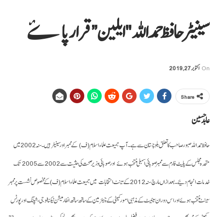
سینیٹر حافظ حمداللہ "ایلین” قرار پاۓ
On
اکتوبر 27, 2019
Share
عابد حسین
حافظ حمد اللہ صبور صاحب کا تعلق بلوچستان سے ہے۔ آپ جمیعت علماء اسلام (ف) کے ممبر اور سینیٹر ہیں۔ سنہ 2002 میں
متحدہ مجلس کے پلیٹ فارم سے ممبر صوبائی اسمبلی منتخب ہوئے اور صوبائی وزیر صحت کی حثیت سے 2002 سے 2005 تک
خدمات انجام دیئے۔ بعدازاں مارچ سنہ 2012 کے سینٹ انتخابات میں جمیعت علماء اسلام (ف) کے مخصوص نشست پر ممبر
سینٹ منتخب ہوئے اور اس دوران سینیٹ کے مذہبی امور کمیٹی کے چیئرمین کے ساتھ ساتھ انفارمیشن ٹیکنالوجی، شپنگ اور پورٹس