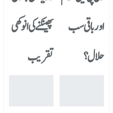
اور باقی سب
پھینکنے کی انوکھی
حلال؟
تقریب