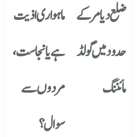
ضلع دیامر کے
ماہواری اذیت
حدود میں گولڈ
ہے یا نجاست،
مائننگ
مردوں سے
سوال؟