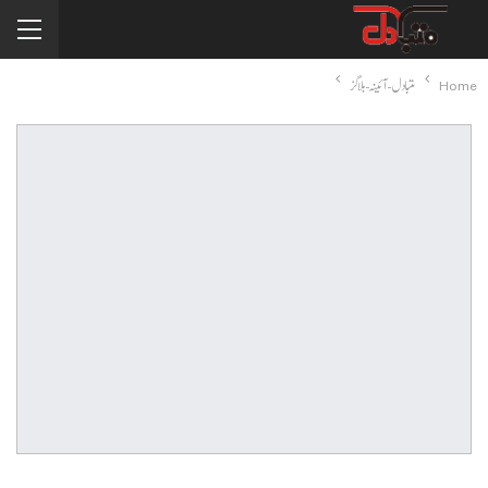
Home
متبادل-آئینہ-بلاگز