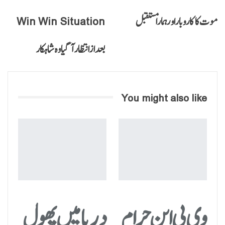
موت کا کاروبار اور ہمارا مستقبل
Win Win Situation
بعد از انتظار آگیا وہ شاہکار
You might also like
وی پی این حرام
دریا میں پھول