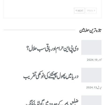
NEXT
PREV
تازہ ترین مضامین
وی پی این حرام اور باقی سب حلال؟
نومبر 19, 2024
دریا میں پھول پھینکنے کی انوکھی تقریب
اپریل 13, 2024
ضلع دیامر کے حدود میں گولڈ مائننگ