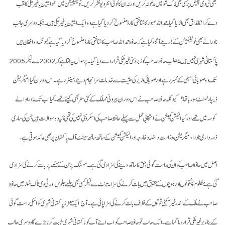
بھی ٹی وی چینل پر کسی بھی ٹاک شو میں مدعو نہ کریں اور نہ ان کا کوئی انٹرویو نشر کریں۔ نوٹیفیکیشن میں انکو ایلین یا غیر ملکی کا لقب
دے کر انکا مذاق بھی اڑایا گیا۔ حمداللہ صبور کا شناختی کارڈ منسوخ کردیا گیا ہے وہ ایک ایلین یا غیر ملکی ہیں۔ جبکہ دوسری جانب
نادرا نے بھی نوٹیفیکیشن کے ذریعے آگاہ کیا ہے کہ حافظ حمداللہ صاحب کا شناختی کارڈ منسوخ کردیا گیا ہے کیونکہ وہ افغان ہیں
پاکستانی شہری نہیں ہیں۔ مطلب حافظ صاحب کو زبردستی غیر ملکی قرار دے دیا گیا۔ پر سوال یہ بنتا ہے کہ 2002 سے لیکر2005
تک وہ صوبائی اسمبلی کے ممبر رہے اور صوبائی وزیر کی حثیت سے خدمات سرانجام دیئے، سینٹر رہے۔ اس دوران کیا امیگریشن
ڈیپارٹمنٹ سورہا تھا؟ کیونکہ حافظ صاحب نے اس دوران بیرونی ممالک کے کئی سفر بھی کیئے تھے۔ کیا اب تک نادرا والے
کومہ میں تھے اور کیا الیکشن کمیشن نے انتخابی عمل سے پہلے حافظ صاحب کی اسکروٹنی نہیں کی تھی؟ یہ وہ سوالات ہیں جن کی ساری
ذمہ داری نادرا، امیگریشن، وزارت داخلہ و خارجہ اور الیکشن کمیشن کے ساتھ ساتھ سینٹ آف پاکستان پر بھی عائد ہوتی ہے۔
اصل میں حافظ صاحب کو ان کی راست گوئی، حق کا ساتھ دینے کی سزا دی گئ ہے۔ مسنگ پرسن کے مسئلے پر بات کرنے کی سزا دی
گئ ہے۔ مظلوم پشتونوں اور بلوچوں کے حقوق میں بات کرنے کی سزا۔ سینٹ سے لیکر کسی بھی جلسے جلوس اور ٹی وی ٹاک شوز میں حافظ
صاحب نے ملک کے اندر غیر آئینی قوتوں کے خلاف بات کرنے کی سزا پائی ہے۔ آج ایک معزز پاکستانی شہری کو اسکی راست گوئی
کے بناء پر غیر ملکی قرار دیا گیا ہے۔ ایک جانب تو حافظ صاحب کو اب اپنے آپ کو پاکستانی شہری ثابت کرنا پڑے گا دوسری جانب