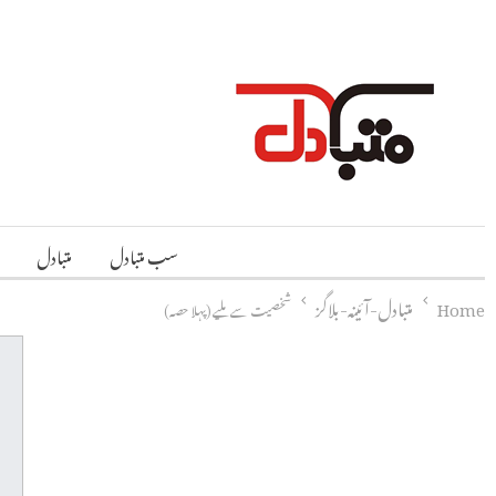
سب متبادل
متبادل
Home
متبادل-آئینہ-بلاگز
شخصیت سے ملیے (پہلا حصہ)