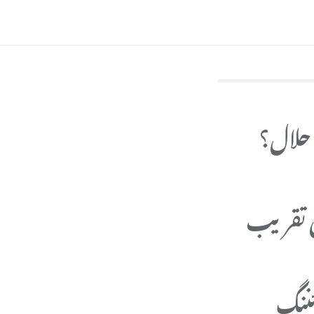
 حلال؟
ھی تقریب
ئننگ