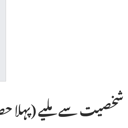
شخصیت سے ملیے (پہلا حص