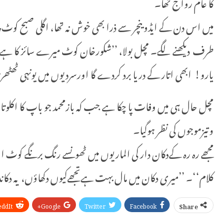
کا عام رواج تھا۔
میں اس دن کے ایڈوینچر سے ذرا بھی خوش نہ تھا، اگلی صبح کوٹ 
طرف دیکھنے لگے۔ مچل بولا، ’’شکورخان کوٹ میرے سائز کا ہے، تم
یارو! ابھی اتار کے دریا برد کردے گا اورسردیوں میں یونہی ٹھٹھ
مچل حال ہی میں وفات پا چکا ہے جب کہ بازمحمد جو باپ کا اکلوتا
وتیزموجوں کی نظر ہوگیا۔
مجھے رہ رہ کےدکان دار کی الماریوں میں ٹھونسے رنگ برنگے کو
کلام‘‘۔ ’’میری دکان میں مال بہت ہےتجھےکیوں دکھاؤں، یہ دکاند
eddIt
Google+
Twitter
Facebook
Share