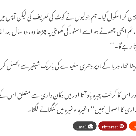
پہن کر اسکول گیا۔ ہم جولیوں نے کوٹ کی تعریف کی لیکن آپس میں
 ابھی چھوٹے ہو اسے اسٹور کی کھونٹی پہ چڑھا دو، دو سال بعد ات
رتا رہےگا۔‘‘
 بیٹا تھا، دریا کےاوپر دھری سفیدے کی باریک شہتیر سے پھسل کرپا
ٹ اور اس کا کرخت چہرہ یاد آتا اور میں دکان داری سے متعلق اس
اری کا اصول نہیں‘‘ وغیرہ وغیرہ میں گنگنانے لگتا۔
Email
Pinterest
R