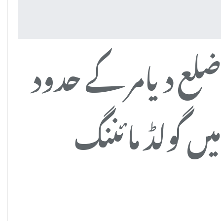
لع دیامر کے حدود
یں گولڈ مائننگ