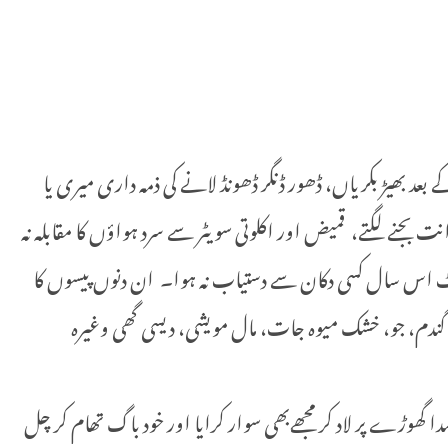
بعد بھیڑ بکریاں، ڈھور ڈنگر ڈھونڈ لانے کی ذمہ داری میری یا
 بجنے لگتے، قمیض اور اکلوتی سویٹر سے سرد ہواؤں کا مقابلہ نہ
 تین دکانیں تھیں، بچوں کےلیے کوٹ اس سال کسی دکان سے دستیاب نہ ہوا۔ ان دنوں پیسوں کا
گندم، جو، خشک میوہ جات، مال مویشی، دیسی گھی وغیرہ
 گھوڑے پر لاد کر مجھےبھی سوار کرایا اور خود باگ تھام کر چل