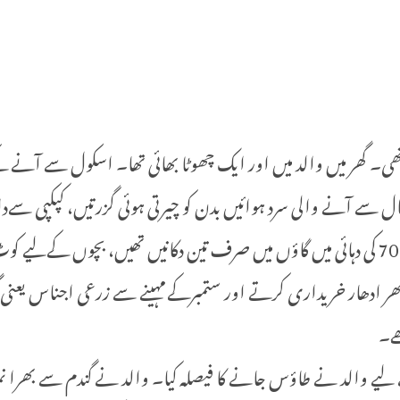
ی تھی۔ گھر میں والد میں اور ایک چھوٹا بھائی تھا۔ اسکول سے آنے کے 
 سے آنے والی سرد ہوائیں بدن کو چیرتی ہوئی گزرتیں، کپکپی سےدانت
ہوسکتا تھا، بھرکوھلتی یاسن سب ڈویژن کا دوسرا بڑا گاؤں ہے، 70 کی دہائی میں گاؤں میں صرف
ھر ادھار خریداری کرتے اور ستمبرکےمہینے سے زرعی اجناس یعنی 
ے۔
لیے والد نے طاؤس جانے کا فیصلہ کیا۔ والد نے گندم سے بھرا نمدا