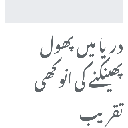
دریا میں پھول
ض
پھینکنے کی انوکھی
م
تقریب