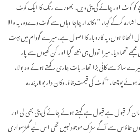
بچے کو کوٹ اور چائے کی پتی دیں، بھورے رنگ کا ایک کوٹ
 اشارہ کرکے کہا، ’’ دکاندار چاچا وہاں سے کوٹ دےدو، یہ والا
ال اٹھاتا ہوں، یہ کاروبار کا اصول ہے، میرے گودام میں بہت
ھے تھما دیا، میرا تودل ہی بجھ گیا اور کن کھیوں سے پار
میرے سائز سے کافی بڑا تھا۔ بات جاری رکھتے ہوئے وہ بولا،
ہوئے پوچھا، ’’کوٹ کی قیمت بتاؤ، دکان دار بولا، پندرہ
ن کر قبول ہے قبول ہے کہتے ہوئے چائے کی پتی بھی لی اور
 دنوں طاؤس سے آگے سڑک موجود نہیں تھی اس لیے گھڑسواری