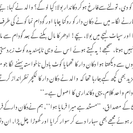
دی، تولنےسےفارغ ہوکر دکاندار بولا: کیا لو گے؟ والد نے کہا: 
ے لگا۔ میں نے دکان دار کو روکنا چاہا اور گودام نما کونے کی طرف
 سپاٹ لہجے میں بولا، بچے! ادھر کا مال بکنے کے بعد گودام سے م
ں ہوتا، سمجھے! یہ کہتے ہوئے اس نے وہی ناپسندیدہ کوٹ زبردستی مج
 دیکھتا ہوا دکان دار کا تھمایا کوٹ بادل ناخواستہ پہننے لگا جو 
د بھی کچھ کہےجارہا تھا کہ والد نے دکان دار کا لکچر نظرانداز کرتے 
ام واحد کلام، یہی دکانداری کا اصول ہے۔‘‘
کے مصداق، ’’مستند ہے میرا فرمایا ہوا‘‘، ہم نےدکان دارکےفرما
وئے مجھے بھی سہارا دے کر سوار کرایا اور گھوڑا چل پڑا، ان