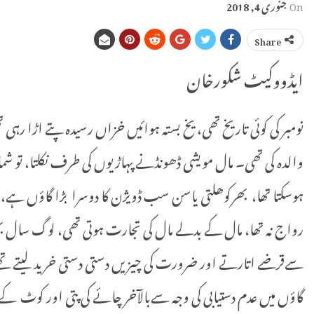
On
جنوری 4, 2018
Share
ایڈووکیٹ شکورخان
نومبر کی کو‏ئی تاریخ تھی، یخ بستہ ہوائیں خزاں رسیدہ پتے اڑا رہ
والدہ کی تھی۔ مال مویشی ڈھونڈنے پہاڑیوں کی طرف نکلتا، تو شمال
رواج نہ تھا، مال کے بدلے مال کی تجارت ہوتی تھی، لوگ سال ب
سےقرضے اتارتے اور ضرورت کی چیزیں دستی دستی خرید لیتے تھ
گاؤں میں عدم دستیابی کی وجہ سےبالآخر چائے کی پتی اور کوٹ کے 