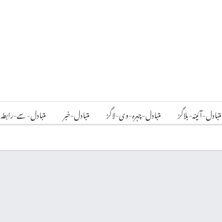
متبادل-آئینہ-بلاگز
متبادل-چہرہ-وی-لاگز
متبادل-خبر
متبادل-سے-رابطہ