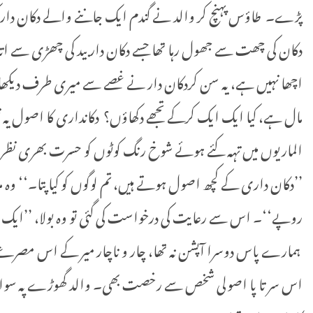
پڑے۔ طاؤس پہنچ کر والد نے گندم ایک جاننے والے دکان دار کو 
دکان کی چھت سے جھول رہا تھا جسے دکان دار بید کی چھڑی سے اتارن
اچھا نہیں ہے، یہ سن کردکان دار نے غصے سے میری طرف دیکھا اور
مال ہے، کیا ایک ایک کرکے تجھے دکھاؤں؟ دکانداری کا اصول یہ نہی
الماریوں میں تہہ کئے ہوئے شوخ رنگ کوٹوں کو حسرت بھری نظروں سے
’’دکان داری کے کچھ اصول ہوتے ہیں، تم لوگوں کو کیا پتا۔‘‘ وہ مزی
روپے‘‘۔ اس سے رعایت کی درخواست کی گئی تو وہ بولا، ’’ایک د
ہمارے پاس دوسرا آپشن نہ تھا، چار و ناچار میر کے اس مصرعے 
اس سر تا پا اصولی شخص سے رخصت بھی۔ والد گھوڑے پہ سوار ہ