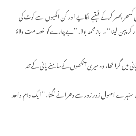
 کسھر پھسر کرکے قہقہے لگایے اور کن اکھیوں سے کوٹ کی
ار کر پہن لینا‘‘۔ بازمحمد بولا، ’’بےچارےکو غصہ مت دلاؤ
نی میں گرا تھا، وہ میری آنکھوں کےسامنے پانی کے تند
 کے سنہرے اصول زور زور سے دھرانے لگتا، ’’ایک دام واحد