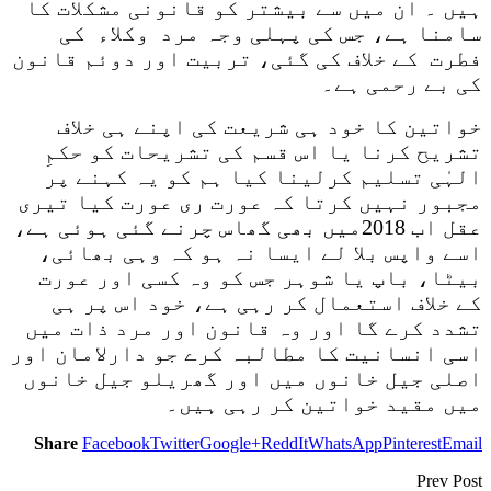
ہیں ۔ ان میں سے بیشتر کو قانونی مشکلات کا
سامنا ہے، جس کی پہلی وجہ مرد وکلاء کی
فطرت کے خلاف کی گئی، تربیت اور دوئم قانون
کی بے رحمی ہے۔
خواتین کا خود ہی شریعت کی اپنے ہی خلاف
تشریح کرنا یا اس قسم کی تشریحات کو حکمِ
الہٰی تسلیم کرلینا کیا ہم کو یہ کہنے پر
مجبور نہیں کرتا کہ عورت ری عورت کیا تیری
عقل اب 2018میں بھی گھاس چرنے گئی ہوئی ہے،
اسے واپس بلا لے ایسا نہ ہو کہ وہی بھائی،
بیٹا، باپ یا شوہر جس کو وہ کسی اور عورت
کے خلاف استعمال کر رہی ہے، خود اس پر ہی
تشدد کرے گا اور وہ قانون اور مرد ذات میں
اسی انسانیت کا مطالبہ کرے جو دارلامان اور
اصلی جیل خانوں میں اور گھریلو جیل خانوں
میں مقید خواتین کر رہی ہیں۔
Share
Facebook
Twitter
Google+
ReddIt
WhatsApp
Pinterest
Email
Prev Post