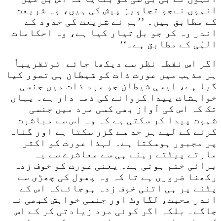
انہوں نےجو تجاویز پیش کی ہیں، وہ شریعت
کے مطابق ہیں۔ ’’ہم نے شریعت کی حدود کے
اندر رہ کر جو بل تیار کیا ہے، وہ احکامات
الہٰی کے مطابق ہے۔‘‘
اگر اس نقطہ نظر سے دیکھا جائے توتقریباً
ہر مذہب میں عورت ذات کو شیطان ہی تصور کیا
گیا ہے، ایسی شیطان جو مرد ذات میں جنسی
خواہشات پیدا کروانے کی ذمہ دار ہے۔ یہاں
تک کہ اس کی آواز بھی کسی مرد میں جنسی
شہوت پیدا کر سکتی ہے کہ وہ اس سے مباشرت
کرنے کے لیے ہر حد سے گزر سکتا ہے اور گناہ
پر مجبور ہوسکتا ہے۔ لہذا عورت کو اکثر
مارتے پیٹتے رہنے ہی سے معاشرے سے یہ
برائی ختم ہوتی ہے۔ یعنی عورت کو خوف زدہ
رکھنا ضروری ہے تا کہ وہ پھول کی چھڑی سے
پٹنے پر ہی اتنی خوف زدہ ہوجائےکہ اس کے
اندر محبت، لگاوٹ اور جنسی خواہش کبھی نہ
جاگے۔ بلکہ اگر کوئی مرد زیادتی کر کے اس