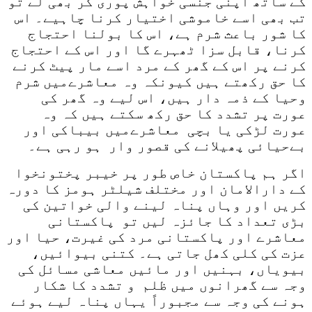
کے ساتھ اپنی جنسی خواہش پوری کر بھی لے تو
تب بھی اسے خاموشی اختیار کرنا چاہیے۔ اس
کا شور باعث شرم ہے، اس کا بولنا احتجاج
کرنا، قابل سزا ٹھہرے گا اور اس کے احتجاج
کرنے پر اس کے گھر کے مرد اسے مار پیٹ کرنے
کا حق رکھتے ہیں کیونکہ وہ معاشرےمیں شرم
وحیا کے ذمہ دار ہیں، اس لیے وہ گھر کی
عورت پر تشدد کا حق رکھ سکتے ہیں کہ وہ
عورت لڑکی یا بچی معاشرےمیں بیباکی اور
بےحیائی پھیلانے کی قصور وار ہو رہی ہے۔
اگر ہم پاکستان خاص طور پر خیبر پختونخوا
کے دارالامان اور مختلف شیلٹر ہومز کا دورہ
کریں اور وہاں پناہ لینے والی خواتین کی
بڑی تعداد کا جائزہ لیں تو پاکستانی
معاشرے اور پاکستانی مرد کی غیرت، حیا اور
عزت کی کلی کھل جاتی ہے۔ کتنی بیوائیں،
بیویاں، بہنیں اور مائیں معاشی مسائل کی
وجہ سے گھرانوں میں ظلم و تشدد کا شکار
ہونے کی وجہ سے مجبوراً یہاں پناہ لیے ہوئے