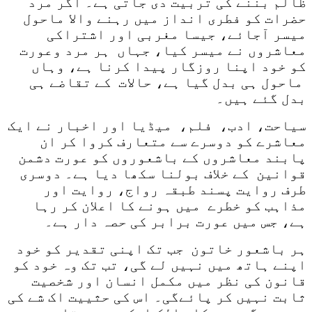
ظالم بننے کی تربیت دی جاتی ہے۔ اگر مرد
حضرات کو فطری انداز میں رہنے والا ماحول
میسر آجائے، جیسا مغربی اور اشتراکی
معاشروں نے میسر کیا، جہاں ہر مرد وعورت
کو خود اپنا روزگار پیدا کرنا ہے، وہاں
ماحول ہی بدل گیا ہے، حالات کے تقاضے ہی
بدل گئے ہیں۔
سیاحت، ادب، فلم، میڈیا اور اخبار نے ایک
معاشرے کو دوسرے سے متعارف کروا کر ان
پابند معاشروں کے باشعوروں کو عورت دشمن
قوانین کے خلاف بولنا سکھا دیا ہے۔ دوسری
طرف روایت پسند طبقہ رواج، روایت اور
مذاہب کو خطرے میں ہونے کا اعلان کر رہا
ہے، جس میں عورت برابر کی حصہ دار ہے۔
ہر باشعور خاتون جب تک اپنی تقدیر کو خود
اپنے ہاتھ میں نہیں لے گی، تب تک وہ خود کو
قانون کی نظر میں مکمل انسان اور شخصیت
ثابت نہیں کر پائےگی۔ اس کی حثییت اک شے کی