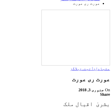
عورت ری عورت
متبادل-آئینہ-بلاگز
عورت ری عورت
On
جنوری 3, 2018
Share
بشریٰ اقبال ملک