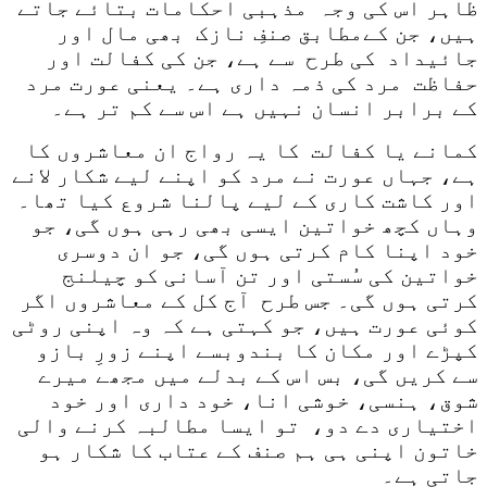
ظاہر اس کی وجہ مذہبی احکامات بتائے جاتے
ہیں، جن کےمطابق صنفِ نازک بھی مال اور
جائیداد کی طرح سے ہے، جن کی کفالت اور
حفاظت مرد کی ذمہ داری ہے۔ یعنی عورت مرد
کے برابر انسان نہیں ہے اس سے کم تر ہے۔
کمانے یا کفالت کا یہ رواج ان معاشروں کا
ہے، جہاں عورت نے مرد کو اپنے لیے شکار لانے
اور کاشت کاری کے لیے پالنا شروع کیا تھا۔
وہاں کچھ خواتین ایسی بھی رہی ہوں گی، جو
خود اپنا کام کرتی ہوں گی، جو ان دوسری
خواتین کی سُستی اور تن آسانی کو چیلنج
کرتی ہوں گی۔ جس طرح آج کل کے معاشروں اگر
کوئی عورت ہیں، جو کہتی ہے کہ وہ اپنی روٹی
کپڑے اور مکان کا بندوبسے اپنے زورِ بازو
سے کریں گی، بس اس کے بدلے میں مجھے میرے
شوق، ہنسی، خوشی انا، خود داری اور خود
اختیاری دے دو، تو ایسا مطالبہ کرنے والی
خاتون اپنی ہی ہم صنف کے عتاب کا شکار ہو
جاتی ہے۔