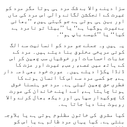
سزا دینے والا بے شک مرد ہی ہوتا مگر مرد کو
غیرت کے انجکشن لگانے والی اس مرد کی ماں
اور بہن ہی ہوتی ہے جو کہتی ہیں، ’’بھائی
بےغیرت ہوگیا ہے‘‘ یا ’’بیٹا تو نامرد ہے
کیا‘‘ یا ’’کیسے باپ ہو‘‘۔
یہ ہیں وہ جملے جو مرد کو انسانیت سے الگ
کوئی مریخی مخلوق بنا دیتے ہیں۔ مرد کے
جذبات احساسات اور خوشیاں سب چھین کر اس
کے ہاتھ میں غصے، رعب، غیرت اور عزت کا
ڈنڈا پکڑا دیتے ہیں۔ عورت خود بھی ذمہ دار
ہے، جو کسی مرد سے اس کا انسان ہونے کا
فطری حق چھین لیتی ہے۔ مرد جو ہنسنا خوش
ہونا چاہتا ہے، اسے اپنے خاندان کی عورت
کا چوکیدار سپاہی اور دیکھ بھال کرنے والا
روبوٹ بنا دیا جاتا ہے۔
کیا مشرق کی خاتون مظلوم ہوتی ہے یا بلاوجہ
بنتی ہے۔ کیا یہاں مرد ظالم ہے یا اس کو