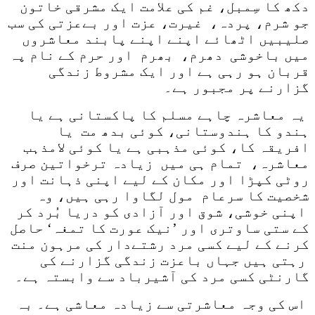
دکھ کا سِمبل، غم کی علامت ایک مشرقی خاتون
جو شرم، پردہ، غیرت، عزت اور بےعزتی کی سب
صلیبیں اٹھائے اپنے اپنے پابند معاشروں
میں باخوشی دھرم، بھرم اور حرم کے نام پہ
قربان ہو رہی ہے اور ایک مشروط زندگی
گزارنے پر مجبور ہے۔
یہ معاشرہ چاہے مسلم کا پاکستانی ہے یا
ہندو کا ہندوستانی، کوئی بدھ مت یا
افریقہ کا، کوئی مذہبی ہے یا کوئی لامذہب
معاشرہ، تمام ہی میں زیادہ ترخواتین صرف
روٹی کپڑا اور مکان کے لیے اپنی ذہانت اور
شخصیت کا سرعام مول لگاوا رہی ہیں، وہ
اپنی خوشی، شوق اور آزادی کو دریا بُرد کر
کے ستی ساوتری اور ’نیک عورت کا تمغہ‘ حاصل
کرنے کے لیے کسی مرد رشتےدار کی مرہون منت
رہتی ہیں جہاں باعزت زندگی گزارنے کی
گارنٹی کسی مرد کی آشیرباد سے وابستہ ہے۔
اس کی وجہ معاشرتی سے زیادہ معاشی ہے۔ بہ