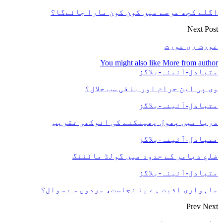
اگلے کچھ عرصے میں کون کون مارا جائےگا؟
Next Post
عورت ری عورت
You might also like
More from author
متبادل-آئینہ-بلاگز
وی پی این حرام اور باقی سب حلال؟
متبادل-آئینہ-بلاگز
دریا میں پھول پھینکنے کی انوکھی تقریب
متبادل-آئینہ-بلاگز
ضلع دیامر کے حدود میں گولڈ مائننگ
متبادل-آئینہ-بلاگز
ماہواری اذیت ہے یا نجاست، مردوں سے سوال؟
Prev
Next