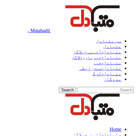
Mutabadil -
سب متبادل
متبادل
متبادل-آئینہ-بلاگز
متبادل-چہرہ-وی-لاگز
متبادل-خبر
متبادل-سے-رابطہ
متبادل-لوگ
مددگار
Home
متبادل-آئینہ-بلاگز