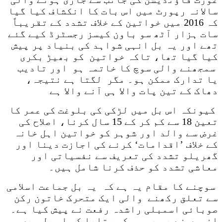
سالانہ رپورٹ میں اس بات کا انکشاف کیا گیا
کہ 2016 میں خواتین کے خلاف تشدد کے تقریباً
سات ہزار آٹھ سو باون کیسز رجسٹرڈ کیے گئے
تھے اور یہ بل انہی شواہد کی بنیاد پر پیش
کیا گیا تھا، تاکہ خواتین کو بھیڑ بکری
سمجھنے والی سوچ کا خاتمہ ہو اور تادیب
یا تدارک ممکن ہو۔ مگر لگتا ہے نتیجہ،
دھاک کے تین پات والا ہی آنے والا ہے
کیونکہ اس بل میں لڑکی کی بلوغت کی عمر کا
تعین 18 سے کم کر کے 15 سال کرنا، اصلاح کی
غرض سے والد اور شوہر کو خواتین اہل خانہ
کے خلاف ’اقدامات‘ کرنے کی اجازت دینا اور
گھریلو تشدد کی تعریف سے نفسیاتی اور
معاشی تشدد کو حذف کرنا شامل ہیں۔
سوچنے کا مقام یہ ہے کہ یہ بل جماعت اسلامی
سے تعلق رکھنے والی ایک متحرک خاتون رکن
صوبائی اسمبلی راشدہ رفعت نے پیش کیا ہے۔
انہوں نے بی بی سی کو بتایا کہ اس بل میں