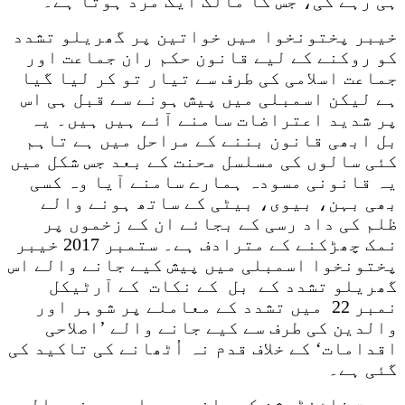
ہی رہے گی، جس کا مالک ایک مرد ہوتا ہے۔
خیبر پختونخوا میں خواتین پر گھریلو تشدد
کو روکنے کے لیے قانون حکم ران جماعت اور
جماعت اسلامی کی طرف سے تیار تو کر لیا گیا
ہے لیکن اسمبلی میں پیش ہونے سے قبل ہی اس
پر شدید اعتراضات سامنے آئے ہیں ہیں۔ یہ
بل ابھی قانون بننے کے مراحل میں ہے تاہم
کئی سالوں کی مسلسل محنت کے بعد جس شکل میں
یہ قانونی مسودہ ہمارے سامنے آیا وہ کسی
بھی بہن، بیوی، بیٹی کے ساتھ ہونے والے
ظلم کی داد رسی کے بجائے ان کے زخموں پر
نمک چھڑکنے کے مترادف ہے۔ ستمبر 2017 خیبر
پختونخوا اسمبلی میں پیش کیے جانے والے اس
گھریلو تشدد کے بل کے نکات کے آرٹیکل
نمبر 22 میں تشدد کے معاملے پر شوہر اور
والدین کی طرف سے کیے جانے والے ’اصلاحی
اقدامات‘ کے خلاف قدم نہ اُٹھانے کی تاکید کی
گئی ہے۔
عورت فاؤنڈیشن کی جانب سے جاری ہونے والی