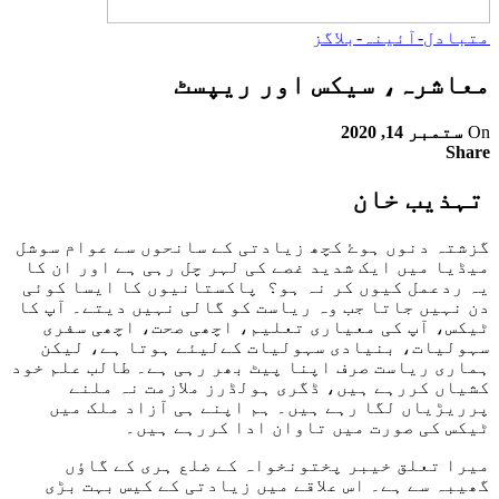
متبادل-آئینہ-بلاگز
معاشرہ، سیکس اور ریپسٹ
On
ستمبر 14, 2020
Share
تہذیب خان
گزشتہ دنوں ہوۓ کچھ زیادتی کے سانحوں سے عوام سوشل
میڈیا میں ایک شدید غصے کی لہر چل رہی ہے اور ان کا
یہ ردعمل کیوں کر نہ ہو؟ پاکستانیوں کا ایسا کوئی
دن نہیں جاتا جب وہ ریاست کو گالی نہیں دیتے۔ آپ کا
ٹیکس، آپ کی معیاری تعلیم، اچھی صحت، اچھی سفری
سہولیات، بنیادی سہولیات کےلیئے ہوتا ہے، لیکن
ہماری ریاست صرف اپنا پیٹ بھر رہی ہے۔ طالب علم خود
کشیاں کررہے ہیں، ڈگری ہولڈرز ملازمت نہ ملنے
پرریڑیاں لگا رہے ہیں۔ ہم اپنے ہی آزاد ملک میں
ٹیکس کی صورت میں تاوان ادا کررہے ہیں۔
میرا تعلق خیبر پختونخواہ کے ضلع ہری کے گاؤں
گھیبہ سے ہے۔ اس علاقے میں زیادتی کے کیس بہت بڑی