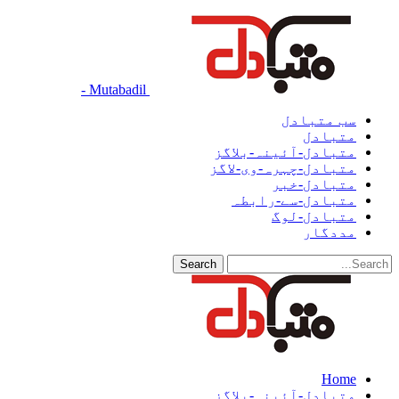
Mutabadil -
سب متبادل
متبادل
متبادل-آئینہ-بلاگز
متبادل-چہرہ-وی-لاگز
متبادل-خبر
متبادل-سے-رابطہ
متبادل-لوگ
مددگار
Home
متبادل-آئینہ-بلاگز