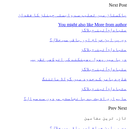
Next Post
پاکستان میں تعلیم سے وابستہ چینلز کا فقدان
You might also like
More from author
متبادل-آئینہ-بلاگز
وی پی این حرام اور باقی سب حلال؟
متبادل-آئینہ-بلاگز
دریا میں پھول پھینکنے کی انوکھی تقریب
متبادل-آئینہ-بلاگز
ضلع دیامر کے حدود میں گولڈ مائننگ
متبادل-آئینہ-بلاگز
ماہواری اذیت ہے یا نجاست، مردوں سے سوال؟
Prev
Next
تازہ ترین مضامین
وی پی این حرام اور باقی سب حلال؟