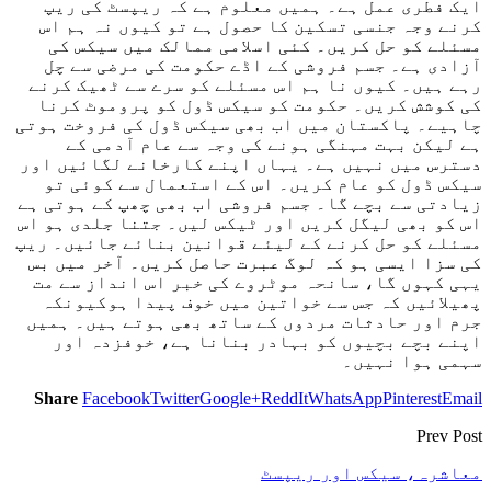
ایک فطری عمل ہے۔ ہمیں معلوم ہے کہ ریپسٹ کی ریپ
کرنے وجہ جنسی تسکین کا حصول ہے تو کیوں نہ ہم اس
مسئلے کو حل کریں۔ کئی اسلامی ممالک میں سیکس کی
آزادی ہے۔ جسم فروشی کے اڈے حکومت کی مرضی سے چل
رہے ہیں۔ کیوں نا ہم اس مسئلے کو سرے سے ٹھیک کرنے
کی کوشش کریں۔ حکومت کو سیکس ڈول کو پروموٹ کرنا
چاہیے۔ پاکستان میں اب بھی سیکس ڈول کی فروخت ہوتی
ہے لیکن بہت مہنگی ہونے کی وجہ سے عام آدمی کے
دسترس میں نہیں ہے۔ یہاں اپنے کارخانے لگائیں اور
سیکس ڈول کو عام کریں۔ اس کے استعمال سے کوئی تو
زیادتی سے بچے گا۔ جسم فروشی اب بھی چھپ کے ہوتی ہے
اس کو بھی لیگل کریں اور ٹیکس لیں۔ جتنا جلدی ہو اس
مسئلے کو حل کرنے کے لیئے قوانین بنائے جائیں۔ ریپ
کی سزا ایسی ہو کہ لوگ عبرت حاصل کریں۔ آخر میں بس
یہی کہوں گا، سانحہ موٹروے کی خبر اس انداز سے مت
پھیلائیں کہ جس سے خواتین میں خوف پیدا ہوکیونکہ
جرم اور حادثات مردوں کے ساتھ بھی ہوتے ہیں۔ ہمیں
اپنے بچے بچیوں کو بہادر بنانا ہے، خوفزدہ اور
سہمی ہوا نہیں۔
Share
Facebook
Twitter
Google+
ReddIt
WhatsApp
Pinterest
Email
Prev Post
معاشرہ، سیکس اور ریپسٹ