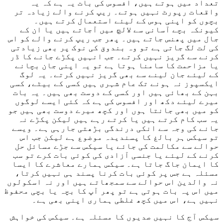
تعداد میں ہوتے ہیں، افسوس کی بات یہ ہے کہ یہ
واقعات رپورٹ نہیں ہوتے۔ ریپ کرنے والے زیادہ تر
بچوں کو اپنی ہوس کے لیئے استعمال کرتے ہیں۔
کیونکہ بچے آسانی سے لالچ میں آجاتے ہیں یا ان کے
جال میں پھنس جاتے ہیں۔ پھر جب ریپ کرنے والے کو اس
کی لت لگ جاتی ہے تو وہ بندوق کی نوک پر بھی زیادتی
کرنے سے گریز نہیں کرتے۔ جب انہیں پکڑے جانے کا ڈر
یا مزاحمت کا سامنا ہوتا ہے تو یہ اپنی جان بچانے
کے لیئے جان لینے سے بھی گریز نہیں کرتے۔ یہ لوگ
ایکسپوز نہ ہونے تک عام شہری ہیں کسی کے بیٹے، کسی
بہن کے بھائی ہیں اور کسی کے دوست بھی ہیں۔ یہ بات
میرے لیئے دکھ اور افسوس کی ہے کہ کئی ایسے لوگوں
کو میں بھی جانتا ہوں اور کچھ میرے دوست بھی ہیں جو
یہ سب کام کرتے ہیں یا کرتے رہے ہیں لیکن پکڑے نہ
جانے کی وجہ سے انکی درندگی بڑھتی جارہی ہے۔ ویسے
تو سیکس ہر بالغ کا پسندیدہ موضوع ہے لیکن جب اس
حوالے سے مکالمت کی جائے یا سیکس سے جڑے مسائل حل
کرنے کے لیئے یا جنسی آزادی کی کوئی بات کرے تو سب
کا ایمان جاگ جاتا ہے۔ سیکس ہمارے معاشرے کا ایسا
مسئلہ ہے جس پر کوئی بات کرنا پسند ہی نہیں کرتا،
نہ والدین اس حوالے سے سمجھاتے ہیں اور نہ اسکولوں
میں اس پہ بات ہوتی ہے تو پھر آپ کا بچہ یا بچی محفوظ
نہیں ہے، اس میں کچھ غلطی ہماری اپنی بھی ہے۔
سیکس آج کا نہیں صدیوں کا مسئلہ ہے۔ سیکس کی خواہش