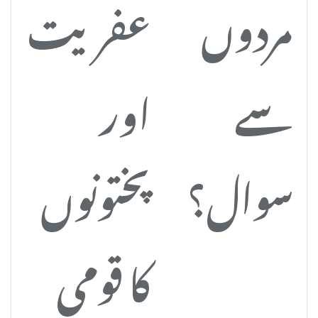
مردوں
عفریت
سے
اور
سوال؟
پختونوں
کا قومی