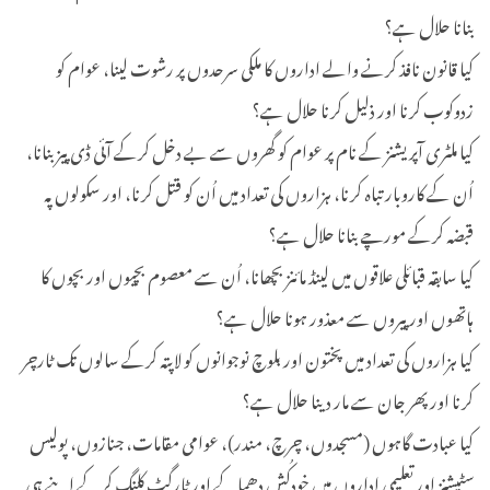
بنانا حلال ہے؟
کیا قانون نافذ کرنے والے اداروں کا ملکی سرحدوں پر رشوت لینا، عوام کو
زدوکوب کرنا اور ذلیل کرنا حلال ہے؟
کیا ملٹری آپریشنز کے نام پر عوام کو گھروں سے بے دخل کرکے آئی ڈی پیز بنانا،
اُن کے کاروبار تباہ کرنا، ہزاروں کی تعداد میں اُن کو قتل کرنا، اور سکولوں پہ
قبضہ کرکے مورچے بنانا حلال ہے؟
کیا سابقہ قبائلی علاقوں میں لینڈ مائنز بچھانا، اُن سے معصوم بچیوں اور بچوں کا
ہاتھوں اور پیروں سے معذور ہونا حلال ہے؟
کیا ہزاروں کی تعداد میں پختون اور بلوچ نوجوانوں کو لاپتہ کرکے سالوں تک ٹارچر
کرنا اور پھر جان سے مار دینا حلال ہے؟
کیا عبادت گاہوں (مسجدوں، چرچ، مندر)، عوامی مقامات، جنازوں، پولیس
سٹیشنز اور تعلیمی اداروں میں خودکُش دھماکے اور ٹارگٹ کلنگ کرکے اپنے ہی