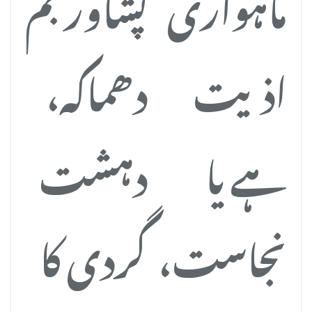
ماہواری
پشاور بم
اذیت
دھماکہ،
ہے یا
دہشت
نجاست،
گردی کا