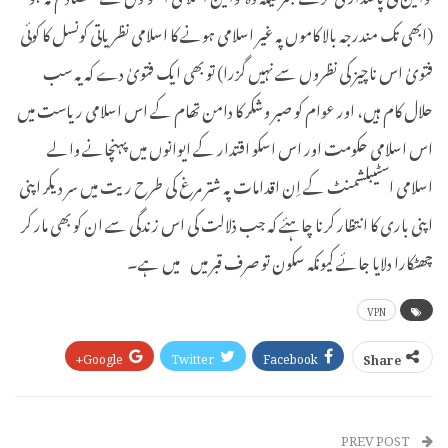
(ابھی تک مندرجہ بالا کاموں پہ غیر اسلامی ہونے کا اسلامی نظریاتی کونسل کا کوئی
فتویٰ اس ناچیز کی نظروں سے نہیں گزرا) تو بھی ایک فتویٰ دے کہ یہ سب
حلال کام ہیں، اور عوام کو صبر وشکر کا دامن تھام کے اس اسلامی ریاست میں
اس اسلامی حکومت اور اس اسکو اقتدار کے ایوانوں میں پہنچانے والے
اسلامی اسٹیبلشمنٹ کے اِن اقدامات پہ شتر مرغ کی طرح ریت میں سر دیکر اپنی
اپنی باری کا انتظار کرنا چاہئے کہ جب ذلالت کی اس زندگی سے ان کو بھی مار کر
چھٹکارا دلایا جائے کیونکہ سکون تو صرف قبر میں میں ہے۔
VPN
Google+
Twitter
Facebook
Share
Pinterest
WhatsApp
ReddIt
Email
PREV POST