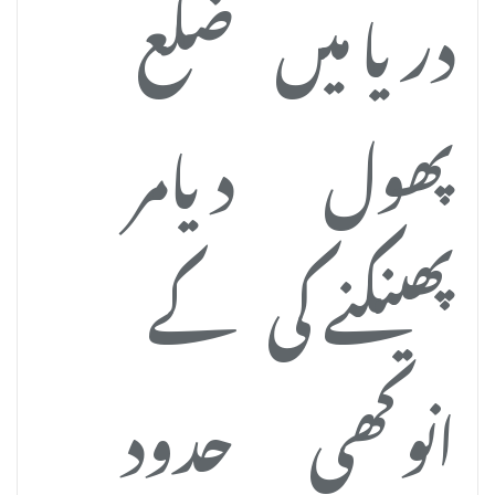
دریا میں
ضلع
پھول
دیامر
پھینکنے کی
کے
انوکھی
حدود