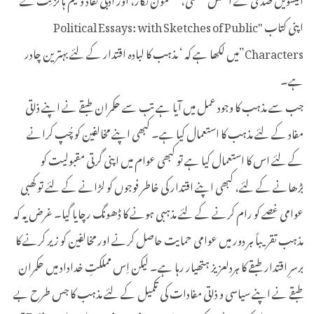
اپنی کتاب "Political Essays: with Sketches of Public
Characters”میں لکھا ہے کہ ‘ مذہب کا لبادہ اقتدار کے لئے بہترین چادر
ہے۔
جب سے مذہب کا وجود عمل میں آیا ہے تب سے حکمران طبقے نے اپنے ذاتی
مفاد کے لئے مذہب کا استعمال کیا ہے۔ کبھی اپنے مخالفین کو چُپ کرانے
کے لئے اس کا استعمال کیا ہے تو کبھی عوام میں اپنی گرتی مقبولیت کو
بڑھانے کے لئے، کبھی اپنے اقتدار کی خاطر فوجوں کو لڑانے کے لئے تو کھبی
عوامی غصے کو رام کرنے کے لئے مذہبی ہونے کا ڈھونگ رچایا گیا۔ غرض یہ کہ
مذہب تقریباً ہر دور میں عوامی حمایت حاصل کرنے اور مخالفین کو زیر کرنے کا
برسرِ اقتدار طبقے کا ہردلعزیز ہتھیار رہا ہے۔ لیکن اِس مملکتِ خداداد میں حکمران
طبقے نے اپنے سیاسی و ذاتی مفادات کی تکمیل کے لئے مذہب کا جس طرح بے