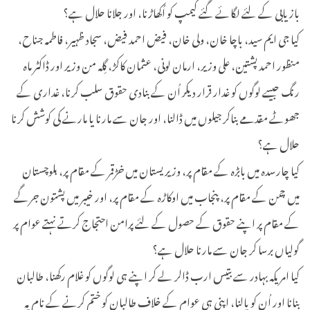
بازیابی کے لئے لگائے گئے کیمپ کو اُکھاڑنا، اور جلانا حلال ہے؟
کیا جی ایم سید، باچا خان، ولی خان، فیض احمد فیض، سجاد ظہیر، فاطمہ جناح،
منظور احمد پشتین، علی وزیر، ارمان لونی، عثمان کاکڑ، گِلہ من وزیر اور ڈاکٹر ماہ
رنگ جیسے لوگوں کو غدار قرار دیکر اُن کے بنادی حقوق سلب کرنا، غداری کے
جھوٹے مقدمے بناکر جیلوں میں ڈالنا، اور جان سے مارنا یا مارنے کی کوشش کرنا
حلال ہے؟
کیا چارسدہ میں بابڑہ کے مقام پر، وزیریستان میں خڑقمر کے مقام پر، بلوچستان
میں چمن کے مقام پر، پنجاب میں اوکاڑہ کے مقام پر، اور خیبر میں پشتون جرگے
کے مقام پر اپنے حقوق کے حصول کے لئے پرامن احتجاج کرتے نہتے عوام پر
گولیاں برسا کر جان سے مارنا حلال ہے؟
کیا امریکہ بہادر سے بتیس ارب ڈالر لے کر اپنے ہی لوگوں کو غلام رکھنا، طالبان
بنانا اور اُن کو پالنا، اپنی ہی عوام کے خلاف طالبان کو ختم کرنے کے نام پہ