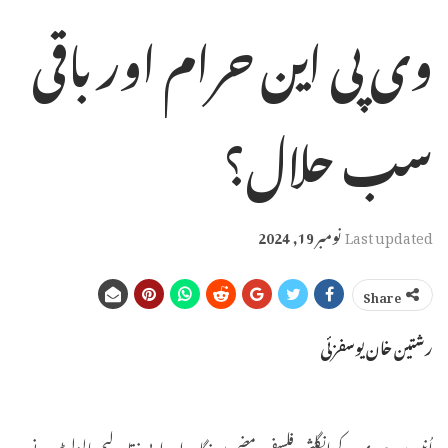
وی پی این حرام اور باقی
سب حلال؟
Last updated
نومبر 19, 2024
Share
رشتین خان یوسفزئی
اُنیسویں صدی کے انگلش فلسفی، مضمون نگار، اور ادبی نقاد ولیم ہالزلِٹ نے