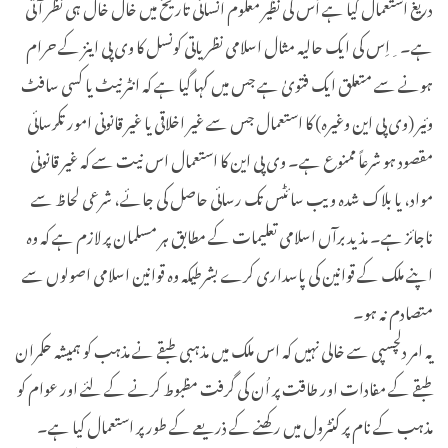
دریغ استعمال کیا ہے اُس کی نظیر معلوم انسانی تاریخ میں خال خال ہی نظر آتی
ہے۔ ِاِس کی ایک حالیہ مثال اسلامی نظریاتی کونسل کا وی پی اینز کے حرام
ہونے سے متعلق ایک فتویٰ ہے جس میں کہا گیا ہے کہ انٹرنیٹ یا کسی سافٹ
وئیر (وی پی این وغیرہ) کا استعمال جس سے غیر اخلاقی یا غیر قانونی امور تکرسائی
مقصود ہو شرعاً ممنوع ہے۔ وی پی این کا استعمال اس نیت سے کہ غیر قانونی
مواد، یا بلاک شدہ ویب سائٹس تک رسائی حاصل کی جائے، شرعی لحاظ سے
ناجائز ہے۔ مذید برآں اسلامی تعلیمات کے مطابق ہر مسلمان پر لازم ہے کہ وہ
اپنے ملک کے قوانین کی پاسداری کرے بشرطیکہ وہ قوانین اسلامی اصولوں سے
متصادم نہ ہو۔
یہ امر دلچسپی سے خالی نہیں کہ اس ملک میں مذہبی طبقے نے مذہب کو ہمیشہ حکمران
طبقے کے مفادات اور طاقت پر اُن کی گرفت مظبوط کرنے کے لئے اور عوام کو
مذہب کے نام پر کنٹرول میں رکھنے کے ذریعے کے طور پر استعمال کیا ہے۔