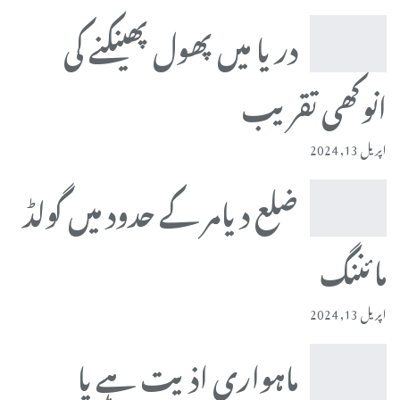
دریا میں پھول پھینکنے کی
انوکھی تقریب
اپریل 13, 2024
ضلع دیامر کے حدود میں گولڈ
مائننگ
اپریل 13, 2024
ماہواری اذیت ہے یا