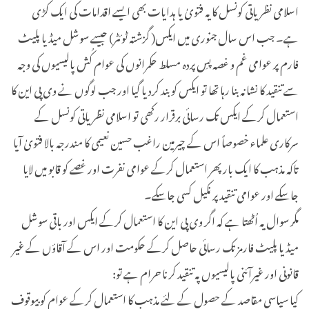
اسلامی نظریاتی کونسل کا یہ فتویٰ یا ہدایات بھی ایسے اقدامات کی ایک کڑی
ہے۔ جب اس سال جنوری میں ایکس( گزشتہ ٹوئٹر) جیسے سوشل میڈیا پلیٹ
فارم پر عوامی غم و غصہ پسِ پردہ مسلط حکمرانوں کی عوام کُش پالیسیوں کی وجہ
سے تنقید کا نشانہ بنا رہا تھا تو ایکس کو بند کردیا گیا اور جب لوگوں نے وی پی این کا
استعمال کرکے ایکس تک رسائی برقرار رکھی تو اسلامی نظریاتی کونسل کے
سرکاری علماء خصوصاً اس کے چیرمین راغب حسین نعیمی کا مندرجہ بالا فتویٰ آیا
تاکہ مذہب کا ایک بار پھر استعمال کرکے عوامی نفرت اور غصے کو قابو میں لایا
جاسکے اور عوامی تنقید پر نکیل کسی جاسکے۔
مگر سوال یہ اُٹھتا ہے کہ اگر وی پی این کا استعمال کرکے ایکس اور باقی سوشل
میڈیا پلیٹ فارمز تک رسائی حاصل کرکے حکومت اور اس کے آقاؤں کے غیر
قانونی اور غیرآئنی پالیسیوں پہ تنقید کرنا حرام ہے تو:
کیا سیاسی مقاصد کے حصول کے لئے مذہب کا استعمال کرکے عوام کو بیوقوف