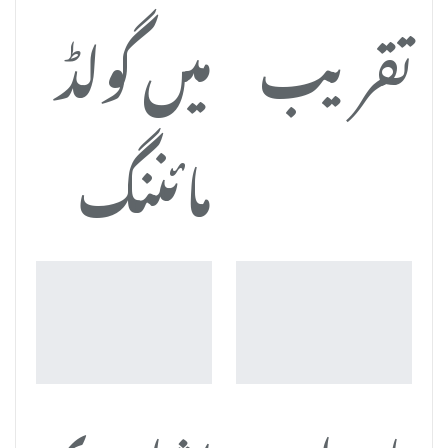
تقریب
میں گولڈ
مائننگ