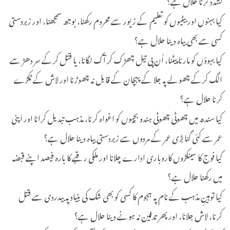
کیا بہنوں اور بیٹیوں کو تعلیم کے زیور سے محروم رکھنا، بوجھ سمجھنا، اور زبردستی
کسی سے بھی بیاہ دینا حلال ہے؟
کیا بہوؤں کو مارنا پیٹنا، اُن پی تیل چھڑک کر آگ لگانا، یا قتل کرکے سر دھڑ سے
الگ کرکے چھولے پہ جلا کے پہچان کے قابل نہ چھوڑنا اور لاش کے ٹکڑے
کرنا حلال ہے؟
کیا سندھ میں چھوٹی چھوٹی ہندو بچیوں کو اغواہ کرنا، مذہب تبدیل کرانا اور اپنی
عمر سے کئی گنا بڑی عمر کے مردوں سے زبردستی بیاہ دینا حلال ہے؟
کیا فوج کا سینکڑوں کاروباری ادارے چلانا اور ملکی رقبے کا بارہ فیصد اپنے قبضہ
میں رکھنا حلال ہے؟
کیا توہینِ مذہب کے نام پہ ہجوم کا کسی کو بھی شک کی بنیاد پہ بیدردی سے قتل
کرنا، لاش جلانا، اور پھر تدفین نہ ہونے دینا حلال ہے؟