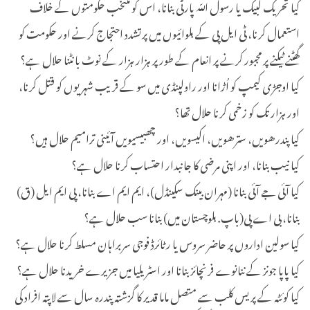
کیا تحریک لبیک یا رسول اللّہ پارٹی بنانا، اس کو منتخب حکومتوں کے خلاف
استعمال کرنا، ٹی ایل پی کے بلوائیوں میں پرتشدد احتجاج کرنے اور حکومت کو
گھٹنے ٹیکنے پر مجبور کرنے پر انعام کے طور پر ہزار ہزار کے نوٹ بانٹنا حلال ہے؟
کیا اوجڑی کیمپ کو اُڑانا اور راولپنڈی میں سو کے قریب شہریوں کو قتل کرنا،
اور ہزار تک کو زخمی کرنا حلال تھا؟
کیا پندرھویں، سترھویں، اکیسویں، اور چھبیسیویں آئینی ترامیم حلال ہیں؟
کیا نیب بنانا، اور اپنی مرضی کا جانبدار احتساب کرنا حلال ہے؟
کیا آئی جے آئی بنانا (مہران بینک سکینڈل)، ایم ایم اے بنانا، پی ایم ایل (ق)
بنانا، بی اے پی(باپ. بلوچستان میں) بنانا سب حلال ہے؟
کیا سولین اداروں پر حاضر سروس یا رٹائرڈ فوجی سربراہان مسلط کرنا حلال ہے؟
کیا پاپا جونز کے ننانوے فرنچائز بنانا اور اسٹریلیا میں جزیرے خریدنا حلال ہے؟
کیا کوئٹہ کے پریس کلب سے متصل ماما قدیر کا گزشتہ پندرہ سال سے لاپتہ افراد کی