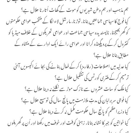
ہم مذہب اور ہم وطن شہریوں کو موت کے گھاٹ اُتارنا حلال ہے؟
کیا فوج کا سیاسی جماعتیں بنانا، توڑنا، مارشل لاء لگا کے منتخب عوامی حکومتوں
کو گھر بھیجنا، ناپسندیدہ سیاسی جماعت اور عوامی تحریکوں کے خلاف میڈیا کو
کنٹرول کرکے پروپگینڈہ کرانا اور عوامی رائے ایک ادارے کے منشاہ کے
مطابق بنانا حلال ہے؟
کیا عدلیہ میں اصلاحات (رفارمز) کرکے فعال بنانے کی بجائے اکیسویں آئنی
ترمیم کرکے ملٹری کورٹس کی تشکیل حلال ہے؟
کیا ملک کو سات عشروں سے نازک موڑ سے نکلنے نہ دینا حلال ہے؟
کیا فوجی سربراہان کی مدتِ ملازمت میں پانچ سال کی توسیع حلال ہے؟
کیا وزیراعظم کو پانچ سال حکومت مکمل نہ کرنے دینا حلال ہے؟
کیا خواتین کو جبر کا نشانہ بنانا، زہنی کوفت اور خوف میں رکھنا اور اُن پر گھریلوں
تشدد کرنا حلال ہے؟