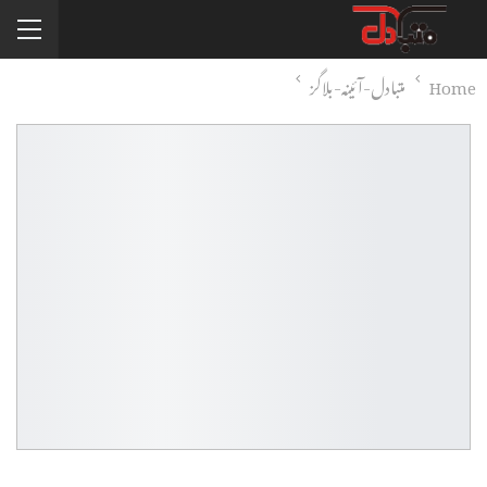
Home
متبادل-آئینہ-بلاگز