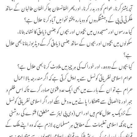
آپریشنز کرنا، عوام کو در بدر کرنا، اور پھر افغانستان جاکر افغان طالبان کے ساتھ
ملکر ٹی ٹی پی کے دہشتگردوں کو دوبارہ پختونخوا میں آباد کرنا حلال ہے؟
کیا مدرسوں اور مسجدوں میں بچیوں اور بچوں کو جنسی ذیادتی کا نشانہ بنانا،
سکولوں میں بچیوں اور بچوں کے ساتھ جنسی ذیادتی کرکے ویڈیوز بنانا بھی حلال
ہے؟
کیا بچوں کے دودھ، اور خوراک کی ہر چیز میں ملاوٹ کرنا بھی حلال ہے؟
عوام اسلامی نظریاتی کونسل سے یہ اپیل کرتی ہے کہ اگر مندرجہ بالا اعمال
حرام ہے تو ان کے بارے میں بھی ایک عدد فتویٰ صادر کرے تاکہ اس ظلم و
جبر اور ناانصافی سے چھٹکارا پانے میں مدد مل سکے اور اگر اسلامی نظریاتی کونسل
کے نزدیک یہ حلال کام ہیں اور اس (وی پی اینز سے متعلق) فتوے کی روشنی
میں چونکہ اسلامی تعلیمات کے مطابق ہر مسلمان پر لازم ہے کہ وہ اپنے ملک کے
قوانین کی پاسداری کرے بشرطیکہ وہ قوانین اسلامی اصولوں سے متصادم نہ ہو