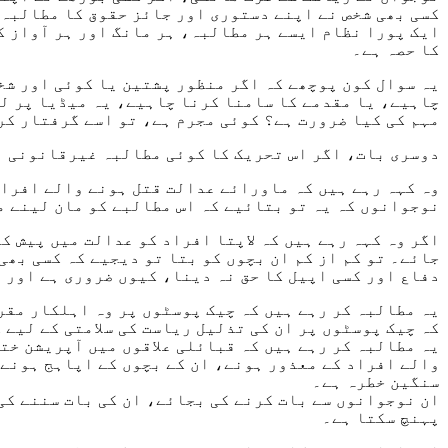
کسی بھی شخص نے اپنے دستوری اور جائز حقوق کا مطالبہ 
ایک پورا نظام ایسے ہر مطالبہ، ہر مانگ اور ہر آواز کو 
کا حصہ ہے۔
یہ سوال کون پوچھے کہ اگر منظور پشتین یا کوئی اور شخص
چاہیے، یا مقدمے کا سامنا کرنا چاہیے، یہ میڈیا پر ل
مہم کی کیا ضرورت ہے؟ کوئی مجرم ہے، تو اسے گرفتار کر
دوسری بات، اگر اس تحریک کا کوئی مطالبہ غیرقانونی ہے،
وہ کہہ رہے ہیں کہ ماورائے عدالت قتل ہونے والے افراد
نوجوانوں کہ یہ تو بتائیے کہ اس مطالبے کو مان لینے م
اگر وہ کہہ رہے ہیں کہ لاپتا افراد کو عدالت میں پیش ک
جائے۔ تو کم از کم ان بچوں کو بتا تو دیجیے کہ کسی بھ
دفاع اور کسی اپیل کا حق نہ دینا، کیوں ضروری ہے اور 
یہ مطالبہ کر رہے ہیں کہ چیک پوسٹوں پر وہ اہلکار مقر
کہ چیک پوسٹوں پر ان کی تذلیل ریاست کی سلامتی کے لیے 
یہ مطالبہ کر رہے ہیں کہ قبائلی علاقوں میں آپریشن خت
والے افراد کے معذور ہونے، ان کے بچوں کے اپاہج ہونے، 
سنگین خطرہ ہے۔
ان نوجوانوں سے بات کرنے کی بجائے، ان کی بات سننے کی 
پہنچ سکتا ہے۔