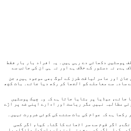
ف پوسٹیں دکھائی دے رہی ہیں۔ یہ افراد بار بار فقط
ف ہے، نہ دستور کے خلاف ہے اور نہ ہی ان کی جانب سے
جان اور عامر لیاقت طرز کے لوگ بھی موجود ہیں، جن
 سادہ سے معاملے کو الجھا کر رکھ دیا جائے۔ بات کچھ
ا جائے، میڈیا پر بتایا جاتا ہے کہ وہ چیک پوسٹیں
ئی مطالبہ نہیں مگر ریاست اور ادارے اپنی ضد پر اڑے
 رکھا ہے کہ عوام کی بات سننے کی کوئی ضرورت نہیں۔
نگے، اگر قوم سے سر اٹھانے کا گناہ کیا، اگر کسی
کوہ کیا۔ اگر کسی بچے نہ اپنے لیے اسکول مانگا، یا