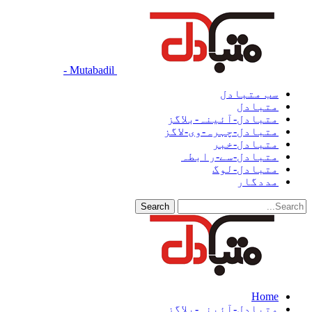
Mutabadil -
سب متبادل
متبادل
متبادل-آئینہ-بلاگز
متبادل-چہرہ-وی-لاگز
متبادل-خبر
متبادل-سے-رابطہ
متبادل-لوگ
مددگار
Home
متبادل-آئینہ-بلاگز