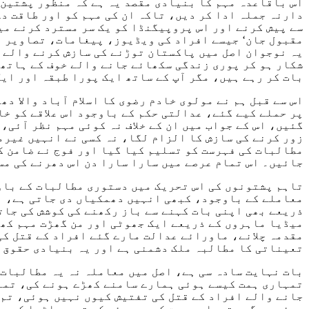
اس باقاعدہ مہم کا بنیادی مقصد یہ ہے کہ منظور پشتین 
دارنہ جملہ ادا کر دیں، تاکہ ان کی مہم کو اور طاقت د
سے پیش کرنے اور اس پروپیگنڈا کو یک سر مسترد کرنے میں
مقبول جان‘ جیسے افراد کی ویڈیوز، پیغامات، تصاویر او
یہ نوجوان اصل میں پاکستان توڑنے کی سازش کرنے والے ہ
شکار ہو کر پوری زندگی سکھائے جانے والے خوف کے ہاتھو
بات کر رہے ہیں، مگر آپ کے ساتھ ایک پورا طبقہ اور ایک
اس سے قبل ہم نے مولوی خادم رضوی کا اسلام آباد والا 
پر حملے کیے گئے، عدالتی حکم کے باوجود اس علاقے کو خ
گئیں، اس کے جواب میں ان کے خلاف نہ کوئی مہم نظر آئی،
زور کرنے کی سازش کا الزام لگا، نہ کسی نے انہیں غیرم
مطالبات کی فہرست کو تسلیم کیا گیا اور فوج نے ضامن ک
جائیں۔ اس تمام عرصے میں سارا سارا دن اس دھرنے کی مس
تاہم پشتونوں کی اس تحریک میں دستوری مطالبات کے باو
معاملے کے باوجود، کبھی انہیں دھمکیاں دی جاتی ہے، ان
ذریعے بھی اپنی بات کہنے سے باز رکھنے کی کوشش کی جا
میڈیا ماہروں کے ذریعے ایک جھوٹی اور من گھڑت مہم کھڑ
مقدمہ چلانے، ماورائے عدالت مارے گئے افراد کے قتل کی
تعیناتی کا مطالبہ ملک دشمنی ہے اور یہ بنیادی حقوق 
بات نہایت سادہ سی ہے، اصل میں معاملہ نہ یہ مطالبات 
تمہاری ہمت کیسے ہوئی ہمارے سامنے کھڑے ہونے کی، تمہا
جانے والے افراد کے قتل کی تفتیش کیوں نہیں ہوئی، تم 
ہوئی ہو گی، تمہاری ہمت کیسے ہوئی کہ تم سر اٹھا کر ہ