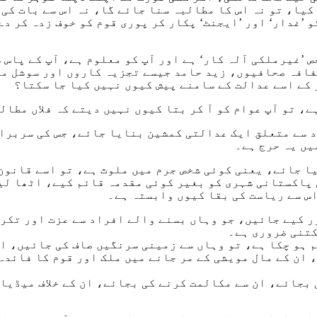
کیا، تو نہ اس کا مطالبہ سنا جائے گا، نہ اس سے بات کی
’غدار‘ اور ’ایجنٹ‘ پکار کر پوری قوم کو خوف زدہ کر دے 
 ’غیرملکی آلہ کار‘ ہے اور آپ کو معلوم ہے، آپ کے پاس 
فافہ صحافیوں، زید حامد جیسے تجزیہ کاروں اور سوشل م
 کے اسے عدالت کے سامنے پیش کیوں نہیں کیا جا سکتا؟
 تو آپ عوام کو آ کر بتا کیوں نہیں دیتے کہ فلاں مطالب
 سے متعلق ایک عدالتی کمشین بنایا جائے، جس کی سربراہ
یں یہ حرج ہے۔
یا جائے، یعنی کوئی شخص جرم میں ملوث ہے، تو اسے قانون
ی پاکستانی شہری کو بغیر کوئی مقدمہ قائم کیے، اٹھا لی
اس سے ریاست کی بقا کیوں وابستہ ہے۔
ر کیے جائیں، جو وہاں بسنے والے افراد سے عزت اور تکر
کتنی ضروری ہے۔
م ہو چکا ہے، تو وہاں سے زمینی سرنگیں صاف کی جائیں، ا
ان کے مال مویشی کے مر جانے میں ملک اور قوم کا فائدہ 
بجائے، ان سے مکالمت کرنے کی بجائے، ان کے خلاف میڈیا 