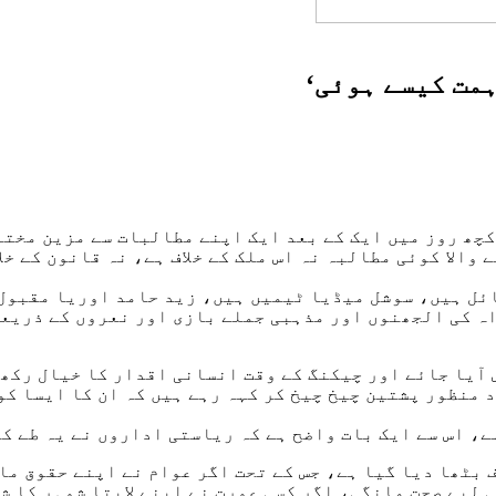
مت کیسے ہوئی‘
چھ روز میں ایک کے بعد ایک اپنے مطالبات سے مزین مختل
والا کوئی مطالبہ نہ اس ملک کے خلاف ہے، نہ قانون کے خلا
ئل ہیں، سوشل میڈیا ٹیمیں ہیں، زید حامد اوریا مقبول 
اہ کی الجھنوں اور مذہبی جملے بازی اور نعروں کے ذریعے
 آیا جائے اور چیکنگ کے وقت انسانی اقدار کا خیال رکھ
 منظور پشتین چیخ چیخ کر کہہ رہے ہیں کہ ان کا ایسا کو
، اس سے ایک بات واضح ہے کہ ریاستی اداروں نے یہ طے کر
 بٹھا دیا گیا ہے، جس کے تحت اگر عوام نے اپنے حقوق ما
 لیے صحت مانگی، اگر کسی عورت نے اپنے لاپتا شوہر کا ش