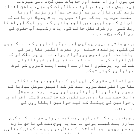
ی ہوں اور اس غصے اور جذبات میں کچھ بھی غیرذمہ
زید ہوش مند ہونے، اپنے مطالبات کو مزید واضح انداز
ید ’کرن ناز‘، مزید ’زید حامد‘ اور مزید ’اوریا
قصد صرف یہ ہے کہ عوام میں یہ بات پھیلا دی جائے کہ
آپ ان کے جوابوں میں الجھ جائیں گے اور لوگ ابہام کا
یک کسی اور طرف نکل جائے گی۔ یاد رکھیے آپ حقوق کی
ری ایک سوچ سے ہے۔
اں دی جاتی رہیں، پولیس اور دیگر اداروں کے اہلکاروں
ئی گئی، پرتشدد جملے اور نفرت انگیز تقاریر کی
 باقاعدہ اور ٹھوس پروگرام ہوا، نہ ان پر ملک کو کم
 ان افراد کی جانب سے غیردستوری اور غیرقانونی
ئے کہ وہ پرسکون انداز سے اپنے اپنے گھروں کو لوٹ
میڈیا پر کوئی ٹوک۔
ی انسانی حقوق کی اپیلوں کے باوجود، چند نکاتی
قامی انٹرنیٹ سروس بند کر کے انہیں سوشل میڈیا کے
روں، بٹوا بردار اینکروں اور پیسہ بردار سوشل
 ایک حصے سے بارودی سرنگوں کے خاتمے، لاپتا افراد پر
ں خواتین کی چیکنگ کے لیے خواتین اہلکاروں کی
ہے ہیں۔
 صرف یہ ہے کہ تمہاری ہمت کیسے ہوئی حق مانگنے کی،
اری ہمت کیسے ہوئی ہم سے یہ پوچھنے کی ناحق مارے
ھ سو بچوں اور اساتذہ کے قتل میں ہم سے کوئی کوتاہی
ہم ریاست ہیں، ہمارے پاس طاقت ہے، اختیار ہے، قوت،