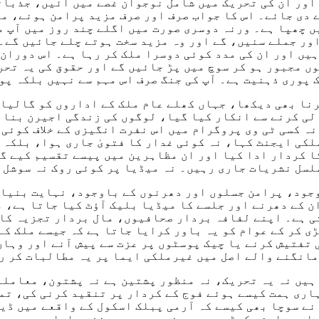
اور ان کی تحریک میں شامل نوجوان غصے میں آئیں، جذبات
ے دی جائے۔ اس کا جواب صرف اور صرف مزید پرامن ہونے، م
 چھپا ہے۔ ورنہ دوسری صورت میں اگلے چند روز میں آپ مز
ر جملے سنیں، گے اور وہ مزید سخت ہوتے چلے جائیں گے۔ م
یں اور ان کی مدد کوئی دوسرا ملک کر رہا ہے۔ اس دوران 
ں مجبور ہو کر سوچ میں پڑ جائیں گے اور حقوق کی یہ تحر
 پوری ذہنیت ہے۔ آپ کی جنگ صرف اس مہم سے نہیں بلکہ پو
دھرنا بھی دیکھا، جہاں کھلے عام ملک کے اداروں کو گالی
الی کرنے سے انکار کیا گیا، لوگوں کی زندگی اجیرن بنا
 نہ کسی ٹی وی پروگرام میں اس نفرت انگیزی کے خلاف کوئی
لکی ایجنٹ کہا، نہ کوئی غدار کا فتویٰ جاری ہوا، بلکہ
ا کردار ادا کیا اور ان مظاہرین میں پیسے تقسیم کیے گ
لسل نشریات جاری رہیں۔ نہ میڈیا پر کوئی روک نہ سوشل 
جود، پرامن جسلوں اور دھرنوں کے باوجود، نہایت بنیاد
 کے دھرنے اور جلسے کا میڈیا بلیک آؤٹ کیا جاتا ہے، م
تی ہے۔ اپنے لفافہ بردار صحافیوں، مال بردار تجزیہ کا
ی کر کے عوام کو یہ باور کرایا جاتا ہے کہ جیسے ملک کے
 تفتیش کرنے یا چیک پوسٹوں پر عزت سے پیش آنے اور وہا
مانگنے والے اصل میں غیرملکی ایما پر یہ مطالبات کر ر
ہیں نہ یہ تحریک، نہ منظور پشتین ہے نہ پشتون، معاملہ
ری ہمت کیسے ہوئے فوج کے کردار پر تنقید کرنی کی، تمہ
نے سوچا بھی کیسے کہ آرمی پبلک اسکول کے واقعے میں ڈیر
مارے سامنے کھڑے ہو۔ ہم فوج ہیں، ہم خفیہ ادارہ ہیں، 