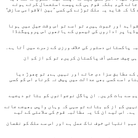
 جائے گی، بلکہ قوم ہی کے پیسے استعمال کرتے ہوئے
گا کہ شاید یہ ملک توڑنے کی کسی ’بین الاقوامی سازش‘
شواہد اور ثبوت ہیں، تو اسے تو اس وقت جیل میں ہونا
یڈیا پر اداروں کی ٹیموں کے ہاتھوں اس پروپیگنڈا
ہ پاکستانی دستور کی خلاف ورزی کے زمرے میں آتا ہے۔
ی چیف جسٹس آف پاکستان کریں، تو کم از کم ان
 کے مطابق سزا دی جائے اور نہیں ہے، تو چھوڑ دیا
نا، اسے کسی بھی عدالت میں پیش نہ کرنا، اس کو کسی
یم سے بات کریں۔ ان پاگل نوجوانوں کو بتا تو دیجیے
نہیں کم از کم بتائے تو سہی کہ وہاں واپس بھیجے جانے
ہے۔ اس لیے ان کا یہ مطالبہ قوم کی سلامتی کے لیے
مہم انتہائی خوف ناک عمل ہے اور اس سے ملک کو نقصان