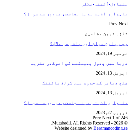
متبادل-آئینہ-بلاگز
ماہواری اذیت ہے یا نجاست، مردوں سے سوال؟
Prev
Next
تازہ ترین مضامین
وی پی این حرام اور باقی سب حلال؟
نومبر 19, 2024
دریا میں پھول پھینکنے کی انوکھی تقریب
اپریل 13, 2024
ضلع دیامر کے حدود میں گولڈ مائننگ
اپریل 13, 2024
ماہواری اذیت ہے یا نجاست، مردوں سے سوال؟
فروری 27, 2023
Prev
Next
1 of 246
© 2026 - Mutabadil. All Rights Reserved.
Website designed by
Bergmancoding.se