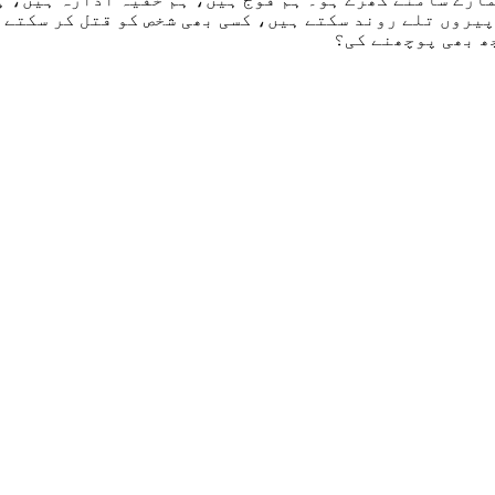
یروں تلے روند سکتے ہیں، کسی بھی شخص کو قتل کر سکتے 
ھ بھی پوچھنے کی؟