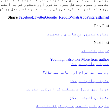
ہتھیار ہیں، وسائل ہیں، قانون اور دستور کو ہم اپنے پ
ہیں، تمہاری ہمت کیسے ہوئی ہم سے ہمارے کسی عمل پر کچ
Share
Facebook
Twitter
Google+
ReddIt
WhatsApp
Pinterest
Email
Prev Post
بشارت شفیع، فنِ شاعری و شخصیت
Next Post
لاپتا پاکستان
You might also like
More from author
متبادل-آئینہ-بلاگز
وی پی این حرام اور باقی سب حلال؟
متبادل-آئینہ-بلاگز
دریا میں پھول پھینکنے کی انوکھی تقریب
متبادل-آئینہ-بلاگز
ضلع دیامر کے حدود میں گولڈ مائننگ