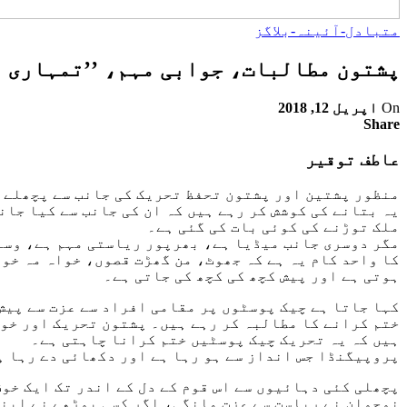
متبادل-آئینہ-بلاگز
پشتون مطالبات، جوابی مہم، ’’تمہاری ہ
On
اپریل 12, 2018
Share
عاطف توقیر
منظور پشتین اور پشتون تحفظ تحریک کی جانب سے پچھلے ک
یہ بتانے کی کوشش کر رہے ہیں کہ ان کی جانب سے کیا جانے 
ملک توڑنے کی کوئی بات کی گئی ہے۔
مگر دوسری جانب میڈیا ہے، بھرپور ریاستی مہم ہے، وسا
کا واحد کام یہ ہے کہ جھوٹ، من گھڑت قصوں، خواہ مہ خو
ہوتی ہے اور پیش کچھ کی کچھ کی جاتی ہے۔
کہا جاتا ہے چیک پوسٹوں پر مقامی افراد سے عزت سے پیش
ختم کرانے کا مطالبہ کر رہے ہیں۔ پشتون تحریک اور خود
ہیں کہ یہ تحریک چیک پوسٹیں ختم کرانا چاہتی ہے۔
پروپیگنڈا جس انداز سے ہو رہا ہے اور دکھائی دے رہا ہے
پچھلی کئی دہائیوں سے اس قوم کے دل کے اندر تک ایک خوف
نوجوان نے ریاست سے عزت مانگی، اگر کسی بوڑھے نے اپنی