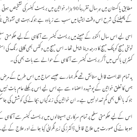
کے پھیلنے کی شرح اس وقت ایشیا میں سب سے زیادہ ہے جوکہ بہت ہی تشویش 
اسی لیے اس سال اکتوبر کے مہینے میں بریسٹ کینسر سے آگاہی کےلیے حکومتی سطح پر
ٹونٹی میچ کو پِنک میچ کا درجہ دینا شامل تھا۔ اس میچ میں وکٹس بھی گلابی رنگ 
کمنٹری باکس میں آکر بریسٹ کینسر سے آگاہی کے حوالے سے بات بھی کی۔
یہ تمام اقدامت قابلِ ستائش تھے مگر ہمارے جیسے سماج میں اس طرح کے مرض 
جو کہ بالکل بھی کم تعداد نہیں ہے۔ ان خواتین کی زندگیاں بچانے کی کوشش کی ج
اس کےلیے حکومتی سطح پر تمام سرکاری ہسپتالوں میں بریسٹ کینسر سے آگاہی ک
ہوجانے کی صورت میں علاج قابل ڈاکٹرز کی زیرِنگرانی کیا جائے اور علاج کےلی