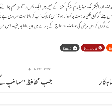
کٹرانک میڈیا پر کم از کم اکتوبر کے مہینے میں ایک بھرپور آگاہی مہم چلانے کی
یئے اگر کوئی گلٹی بریسٹ پر نمودار ہو تو اس کا چیک اپ کروانا بہت ضروری ہے تاک
ر کے لوگوں کو اس مرض کی علامات اور علاج کے بارے میں بتایا جانا چاہئیے۔ اس
Email
Pinterest
R
NEXT POST
جب محافظ "سانپ کے 