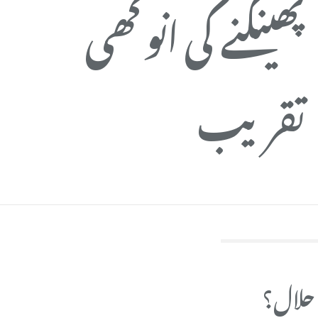
پھینکنے کی انوکھی
م
تقریب
 حلال؟