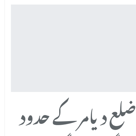
لع دیامر کے حدود