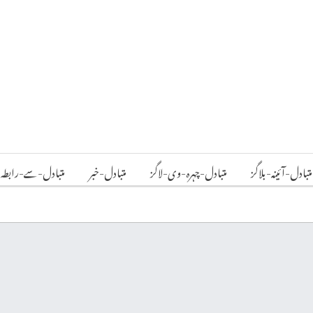
متبادل-آئینہ-بلاگز
متبادل-چہرہ-وی-لاگز
متبادل-خبر
متبادل-سے-رابطہ