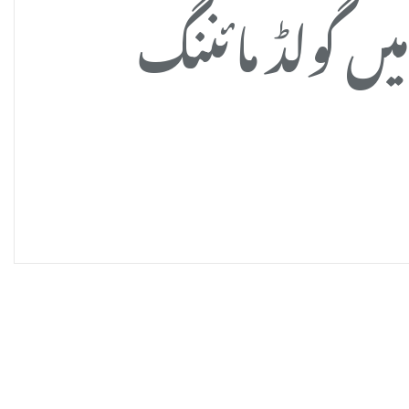
یں گولڈ مائننگ