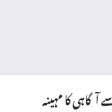
ے آگاہی کا مہینہ