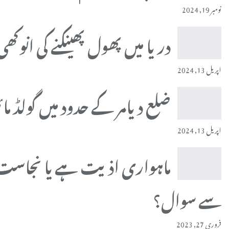
نومبر 19, 2024
دریا میں پھول پھینکنے کی انوک
اپریل 13, 2024
ضلع دیامر کے حدود میں گولڈ ما
اپریل 13, 2024
ماہواری اذیت ہے یا نجاست
سے سوال؟
فروری 27, 2023