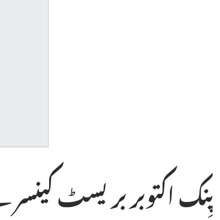
پِنک اکتوبر بریسٹ کینسر س