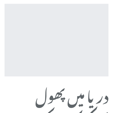
دریا میں پھول
ض