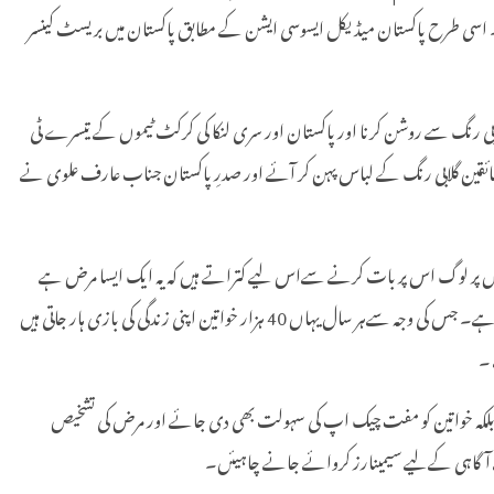
ار خواتین کی ہر سال اس کی وجہ سے موت واقع ہو جاتی ہے۔ اسی طرح پاکستان میڈیکل ایسوسی ایشن کے مطابق پاکستان میں بریسٹ کینسر
لابی رنگ سے روشن کرنا اور پاکستان اور سری لنکا کی کرکٹ ٹیموں کے تیسرے ٹی
کچھ شائقین گلابی رنگ کے لباس پہن کر آئے اور صدرِ پاکستان جناب عارف علوی نے
ں پر لوگ اس پر بات کرنے سےاس لیے کتراتے ہیں کہ یہ ایک ایسا مرض ہے
جس کا تعلق خواتین کے پوشیدہ اعضاء سے ہے اس لیے اس پر کھلے عام بات نہیں ہو سکتی۔ جو کہ سراسر غلط ہے۔ یہی بات اس مرض کی دیر سے تشخیص کا سبب بنتی ہے۔ جس کی وجہ سےہر سال یہاں 40 ہزار خواتین اپنی زندگی کی بازی ہار جاتی ہیں
 ۔
 بلکہ خواتین کو مفت چیک اپ کی سہولت بھی دی جائے اور مرض کی تشخیص
سے آگاہی کےلیے سیمینارز کروائے جانے چاہیئں۔