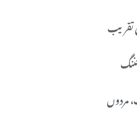
ھی تقریب
ئننگ
، مردوں