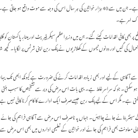
مطابق پاکستان میں ہرسال تقریباً 90 ہزار خواتین میں بریسٹ کینسر کی تشخیص ہوتی ہے۔ جن میں سے 40 ہز
ناک امر ہے۔
 بھی کافی اقدامات کیئے گئے۔ جن میں وزیرِاعظم سیکریٹیریٹ اور مینارِپاکستان کو گ
کی استعمال کی گئیں اور دونوں ٹیموں کے کھلاڑیوں نے پنک ربن اپنی شرٹس پر لگایا۔ 
سے آگاہی کےلیے اور بھی زیادہ اقدامات کرنے کی ضرورت ہے کیونکہ ابھی تک یہا
اسکتی ہے۔ مگر اس کےلیے پِنک ربن جیسےصرف ایک ادارے کا کام کرنا کافی نہیں ہے
ے سینٹر بنائے جانے چاہِیئں۔ جہاں پہ ناصرف اس مرض سے آگاہی فراہم کی جائے
ے مالی معاونت بھی فراہم کی جائے اور خواتین کے تعلیمی اداروں میں بھی اس مرض 