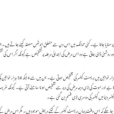
ور پر منایا جاتا ہے۔ کئی ممالک میں اس دن سے متعلق ایونٹس منعقد کیئے جاتے ہیں
شنی ڈالی جاتی ہے وہ اس مرض کی ابتدائی مرحلہ پر تشخیص ہے کیونکہ اگر اس کی تشخی
انٹرنیشنل کینسر ریسرچ ایجنسی کے
ا ہے اور موت کی بڑی وجہ مرض کی دیر سے تشخیص ہونا سامنے آتی ہے۔ کیونکہ غریب 
سر دنیا میں کینسر کی دوسری بڑی قسم بن گئی ہے۔
 لگایا جا سکے کہ اس وقت یہاں بریسٹ کینسر کے کتنے مریض موجود ہیں۔ مگر اس 