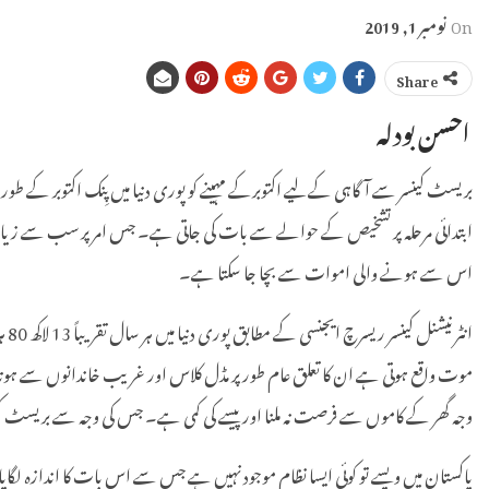
On
نومبر 1, 2019
Share
احسن بودلہ
بریسٹ کینسر سے آگاہی کےلیے اکتوبرکے مہینے کو پوری دنیا میں پِنک اکتوبر کے ط
ابتدائی مرحلہ پر تشخیص کے حوالے سے بات کی جاتی ہے۔ جس امر پر سب سے زیادہ رو
اس سے ہونے والی اموات سے بچا جا سکتا ہے۔
موت واقع ہوتی ہے ان کا تعلق عام طور پر مڈل کلاس اور غریب خاندانوں سے ہوت
وجہ گھر کے کاموں سے فرصت نہ ملنا اور پیسے کی کمی ہے۔ جس کی وجہ سے بریسٹ کین
پاکستان میں ویسے تو کوئی ایسا نظام موجود نہیں ہے جس سے اس بات کا اندازہ