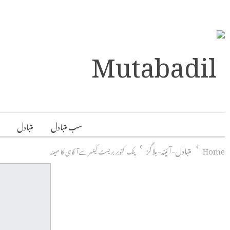
سب متبادل
متبادل
Home
متبادل-آئینہ-بلاگز
پِنک اکتوبر بریسٹ کینسر سے آگاہی کا مہینہ