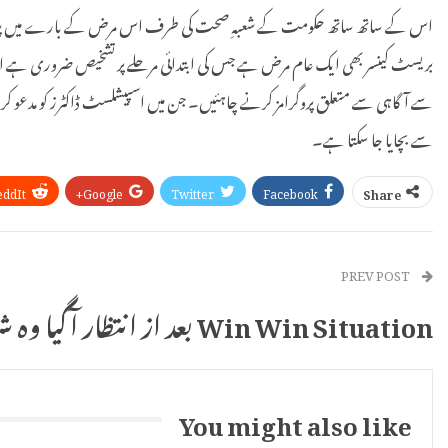
اس کے ساتھ ساتھ حکومت کے شعبہِ صحت کی طرف اس مرض کے بارے میں پرنٹ اور الی
بریسٹ کینسر بھی ایک عام مرض ہے جس کی ابتدائی مرحلے پر تشخیص ضروری ہے اس ل
سے آگاہی سے متعلق پروگرامز کرنے چاہئیں۔ جن میں اسپیشلسٹ ڈاکٹرز کو مدعو ک
سے بچایا جا سکتا ہے۔
eddIt
Google+
Twitter
Facebook
Share
PREV POST
Win Win Situation بعد از انتظار آگیا وہ شاہکار
You might also like