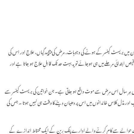
۔ جن میں بریسٹ کینسر کے ہونے کی وجوہات، مرض کی پیچیدگیاں، علاج اور اس کی
ص ابتدائی مرحلے میں ہی ہوجائے تو یہ بہت حد تک قابلِ علاج ہو جاتا ہے اور
 مطابق پوری دنیا میں ہر سال تقریباً 13 لاکھ 80 ہزار خواتین میں بریسٹ کینسر کی تشخیص ہوتی ہے۔ جن میں سے 4 لاکھ 58 ہزار خواتین کی ہر سال اس مرض سے موت واقع ہو جاتی ہے۔ جن خواتین کی بریسٹ کینسر سے
اور مڈل کلاس خاندانوں میں اس پر دھیان دینے کا وقت ہی نہیں ہوتا ۔ جس کی
مرض کے حوالے سے کام کرنے والے ادارے پنک رِبن کے ایک محتاط اندازے کے