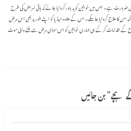
 ضرورت ہے۔ جس میں خواتین کو یہ باور کروایا جائے کہ باقی امراض کی طرح
ہ اس کا علاج کروایا جاسکے۔ اس کے علاوہ میڈیا کو اپنے طور پر بھی اس مرض
 طرح کے اقدامات کر کے ہی ہماری خواتین کو اس موذی مرض سے ملنے والی موت
بچے” بن جائیں