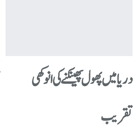
دریا میں پھول پھینکنے کی انوکھی
ض
تقریب