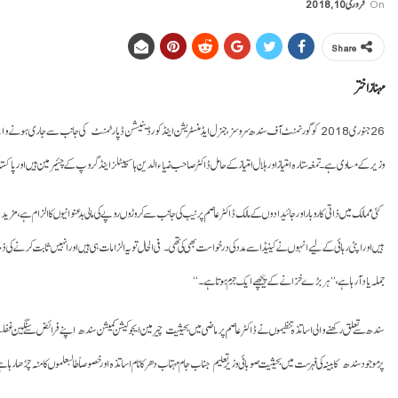
On
فروری 10, 2018
Share
مہنازاختر
26 جنوری 2018 کو گورنمنٹ آف سندھ سروسز،جنرل ایڈمنسٹریشن اینڈ کورڈینیشن ڈپارٹمنٹ کی جانب سے جاری ہونے وال
وزیر کے مساوی ہے۔ تمغہ ستارہ امتیاز اور ہلال امتیاز کے حامل ڈاکٹر صاحب ضیاء الدین ہاسپیٹلز اینڈ گروپ کے چئیرمین ہیں اور پاکستا
ہیں اور اپنی رہائی کے لیے انہوں نے کینیڈا سے مدد کی درخواست بھی کی تھی۔ فی الحال تو یہ الزامات ہی ہیں اور انہیں ثابت کرنے کی 
جملہ یاد آرہا ہے، ’’ہر بڑے خزانے کے پیچھے ایک جرم ہوتا ہے۔‘‘
سندھ سے تعلق رکھنے والی اساتذہ تنظیموں نے ڈاکٹر عاصم پر ماضی میں بحیثیت چیرمین ایجوکیشن کمیشن سندھ اپنے فرائض سے سنگین غفلت 
پر موجود سندھ کابینہ کی فہرست میں بحیثیت صوبائی وزیر تعلیم جناب جام مہتاب دھر کا نام اساتذہ اور خصوصاً طالبعلموں کا منہ چڑھا رہا 