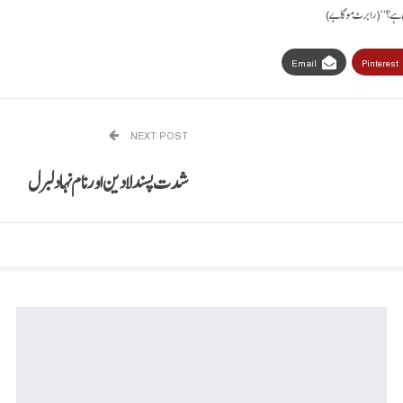
نجی ہے؟‘‘ (رابرٹ موگابے)
Email
Pinterest
NEXT POST
شدت پسند لادین اور نام نہاد لبرل