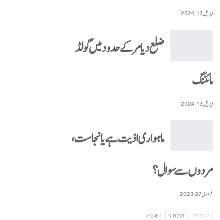
اپریل 13, 2024
ضلع دیامر کے حدود میں گولڈ
مائننگ
اپریل 13, 2024
ماہواری اذیت ہے یا نجاست،
مردوں سے سوال؟
فروری 27, 2023
1 of 246
NEXT
PREV