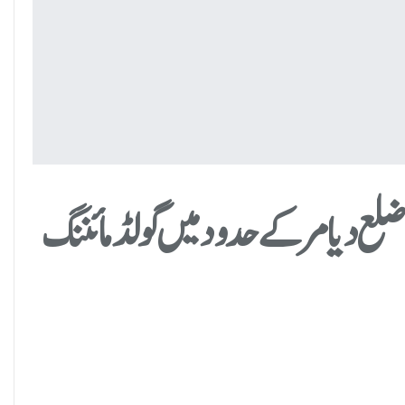
لع دیامر کے حدود میں گولڈ مائننگ