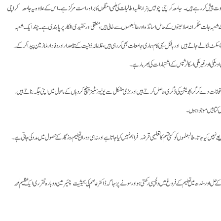
وں کا ثبوت پیش کر رہے ہیں۔ جامعہ کراچی چوبیس ہزار طلبہ وطالبات کی علمی امنگوں کا براہ راست مرکز ہے۔ اس کے علاوہ یہ جامعہ کراچی
ے شعبہ جات مفکّرانہ صلاحیتوں کے حامل اساتذہ اور طالبعلموں سے خالی ہیں، منطقی اور تنقیدی افکار پر پابندی ہے ۔ چند ایک شعبہ
سکٹ نکالے جاتے ہیں اور بالکل یہی کام ہماری جامعات بھی کررہی ہیں، غلامانہ ذہنیت کے تابعدار اور وفادار ملازمین پیدا کرکے۔
کی اور غیر ملکی اسکالر شپس کے اشتہارات کی بھرمار ہے۔
متحانات دے کر گریجویشن کی ڈگری حاصل کرتے ہیں اور بڑی مشکل سے یونیورسٹیز پہنچ کر وہاں کے ماحول میں اپنی جگہ بناتے ہیں ۔
ں کتابیں موجود ہوں۔
ں کیا جاتا۔ طالبعلموں کو کسی قسم کا تعلیمی قرضہ فراہم نہیں کیا جاتا ہے اور نہ ہی دوران تعلیم روزگار کے حصول میں مدد کی جاتی ہے۔
حل اور سندھ میں تعلیم کے فروغ میں دلچسپی رکھتی ہو اور سونے پر سہاگہ ڈاکٹر عاصم کی بحیثیت چئیرمین دوبارہ تقرری ایک عظیم لمحہ