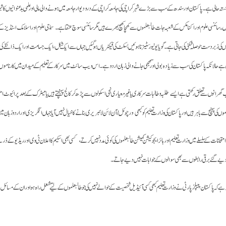
سٹیز کی خستہ حالی ہے۔ پاکستان اور سندھ کے سب سے بڑے شہر کراچی کی جامعہ کراچی کے درودیوار جامعہ میں ہونے والی مالی اور علمی بدعنوانی
 پر ہیں ۔ سائنسی علوم اور اکنامکس کے شعبہ جات طالبعلموں سے کھچا کھچ بھرے ہیں مگر سائنسی سوچ عنقا ہے۔ سماجی علوم اور اسلامک اسٹڈیز ک
کی زبردست حوصلہ شکنی کی جاتی ہے۔ گویا یونیورسٹیز نا ہوئیں بسکٹ کی فیکٹریاں ہوگئیں جہاں سے ایک شکل، ایک جسامت اور ایک ذائقے کی ب
الانکہ پاکستان کی سب سے زیادہ بولی اور سمجھی جانے والی زبان اردو ہے۔ اس ویب سائٹ میں سرکار کے تعلیم کے میدان میں کارناموں اور مل
ھرانوں سے تعلق رکھتی ہے ایسے طلبہ وطالبات سرکاری یا غیر معیاری نجی اسکولوں سے پڑھ کر کالج پہنچتے ہیں یا میٹرک کے بعد پرائیوٹ ا
نچ سے باہر ہیں اور پاکستان کی وزارت تعلیم کو کبھی ورچوئل/آن لائن لائبریری بنانے کا خیال نہیں آیا جہاں انگریزی اور اردو زبان می
ت کے سلسلے میں وزارت تعلیم اور ہائر ایجوکیشن کمیشن طالبعلموں کی کوئی مدد نہیں کرتے، کسی بھی اسکیم کا اعلان ٹی وی اور ریڈیو کے ذریعے نہی
ے دیے گئے برقی رابطوں سے بھی سوالوں کے جوابات نہیں دیے جاتے۔
ہ ہے کہ پاکستان پیپلز پارٹی نے وزارت تعلیم کبھی کسی آئیڈیل شخصیت کے حوالے نہیں کی جو طالبعلموں کے لیے مشعل راہ ہو اور ان کے مسائل کے 