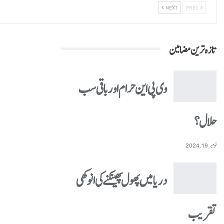
NEXT
PREV
تازہ ترین مضامین
وی پی این حرام اور باقی سب
حلال؟
نومبر 19, 2024
دریا میں پھول پھینکنے کی انوکھی
تقریب