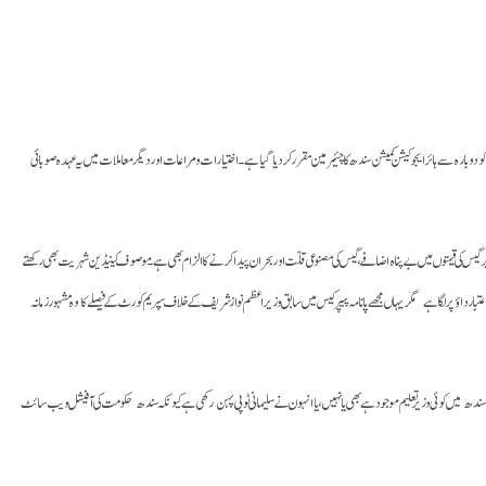
 دوبارہ سے ہائر ایجوکیشن کمیشن سندھ کا چئیرمین مقرر کردیا گیا ہے ۔ اختیارات و مراعات اور دیگر معاملات میں یہ عہدہ صوبائی
کو دہشت گردوں کی مالی اور طبّی معاونت کے الزام میں گرفتار کیا تھا۔ ڈاکٹر عاصم پرگیس کی قیمتوں میں بے پناہ اضافے، گیس کی مصنوعی قلّت اور بحران پیدا کرنے کا الزام بھی ہے ۔ موصوف کینیڈین شہر یت بھی رکھتے
ار داؤ پر لگا ہے مگر یہاں مجھے پانامہ پیپر کیس میں سابق وزیراعظم نواز شریف کے خلاف سپریم کورٹ کے فیصلے کا وہ مشہور زمانہ
یا سندھ میں کوئی وزیر تعلیم موجود ہے بھی یا نہیں، یا انہون نے سلیمانی ٹوپی پہن رکھی ہے کیونکہ سندھ حکومت کی آفیشل ویب سائٹ