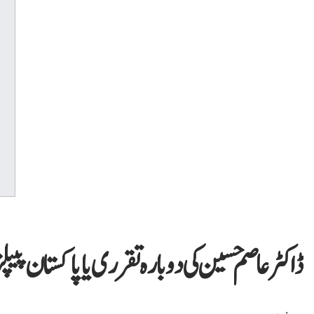
ڈاکٹر عاصم حسین کی دوبارہ تقرری یا پاکستان پیپلز