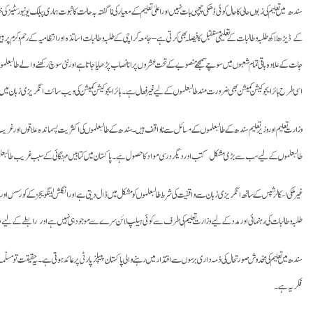
سندھ میں تعلیم کی زبوں حالی کا حال کوئی ڈھکی چھپی بات نہیں اور اعلیٰ تعلیم کے معیار کی ناگفتہ بہ حالت کا ثبوت ہماری پبلک یونیور
کے ڈیڑھ لاکھ طلبہ وطالبات کے تعلیمی مستقبل کا فیصلہ بھی کرتی ہے – جامعہ کراچی کے طلبہ وطالبات اساتذہ اور انتظامیہ کے رحم و کرم
جات کے علاوہ باقی تمام شعبوں میں سوچے سمجھے منصوبے کے تحت عشروں پرانا نصاب پڑھایا جاتا ہے اور نئی سوچ رکھنے والے طالبعلموں 
اسی طرح ہائر ایجوکیشن کمیشن بھی ضرورت مند طالبعلموں کے لیے غیرفعال ہے ۔ ہائر ایجوکیشن کمیشن کی ویب سائٹ انگریزی زبان میں ہےح
وزارت تعلیم اور وزیر تعلیم سندھ کے طالبعلموں کے مسائل سے ناواقف ہیں۔ سندھ کے طالبعلموں کی اکثریت پسماندہ علاقوں اور غریب گ
طالبعلموں کے لیے سب سے بڑی مشکل کتب اور دیگر درسی مواد کا حصول ہے ۔ پاکستان میں کتابیں مہنگائی کے سبب غریب طالبعلموں کی پہ
غیرملکی اسکالر شپس کے ساتھ انگریزی زبان سے واقفیت کی شرط طالبعلموں کو مشکل میں ڈال دیتی ہے اور انگلش لینگویجز کے کورسس اور امتحانا
طلبہ وطالبات کی رہنمائی اور مدد کے لیے وزارت تعلیم کی طرف سے کوئی ہیلپ لائن سرے سے موجود ہی نہیں ہے اور رابطے کے لی
سندھ میں تعلیم کی مخدوش صورتحال کی ذمہ داری برسوں سے اقتدار میں رہنے والی پاکستان پیپلز پارٹی پر عائد ہوتی ہے۔ یہ حقیقت تو مسلّم
فکریہ ہے۔