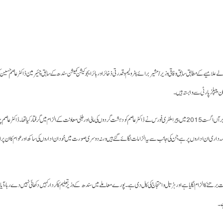
ے علامیے کے مطابق سابق وفاقی وزیر/ مشیربرائے پٹرولیم و قدرتی ذخائر اور ہائر ایجوکیشن کمیشن سندھ کے سابق چئیرمین ڈاکٹر عاصم حسین کو
ن پیپلز پارٹی سے وابستہ ہیں۔
کئی ممالک میں ذاتی کاروبار اور جائیدادوں کے مالک ڈاکٹر عاصم پر نیب کی جانب سے کروڑوں روپے کی مالی بدعنوانیوں کا الزام ہے، مزید برآں اگست 2015 میں پیرا ملٹری فورس نے ڈاکٹر عاصم 
ذمہ داری ان اداروں پر ہے، جن کی جانب سے یہ الزامات لگائے گئے ہیں ورنہ دوسری صورت میں خود ان اداروں کی ساکھ اور عوام کا ان پر اعتب
برتنے کا الزام لگایا ہے اور ہڑتال و احتجاج کی کال دی ہے۔ پورے معاملے میں سندھ کے وزیر تعلیم کا کردار کہیں دکھائی نہیں دے رہا ،آ
ہے۔