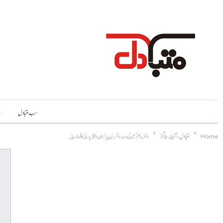
سب متبادل
م
Home
متبادل-آئینہ-بلاگز
ڈاکٹر عاصم حسین کی دوبارہ تقرری یا پاکستان پیپلز پارٹی کا قحط الرجال