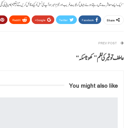
’’ایک ایسے معاشرے میں رہتے ہوئے، جہاں گریجویٹ غریب اور مجرم امیر ہو آپ نئی نسل کو کیسے قائل کریں گے کہ تعلیم کامیابی کی ک
ReddIt
Google+
Twitter
Facebook
Share
PREV POST
عاطف توقیر کی نظم ’’کھوٹا سکہ‘‘
You might also like