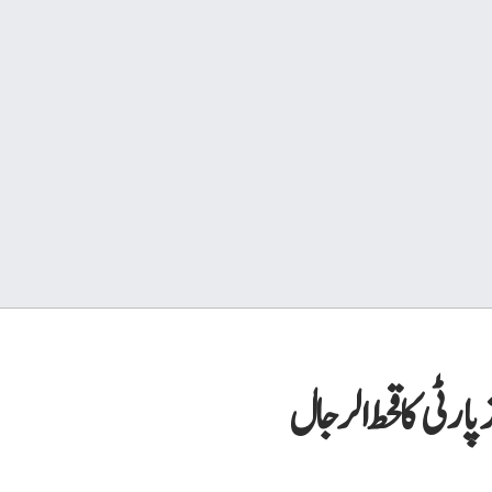
 پارٹی کا قحط الرجال