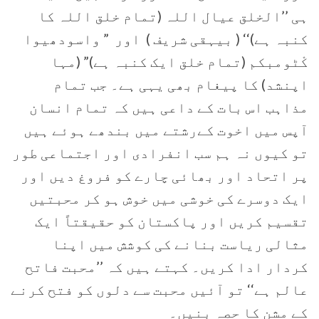
ہی ’’الخلق عیال اللہ (تمام خلق اللہ کا
کنبہ ہے)‘‘ ( بیہقی شریف ) اور ” واسودھیوا
کْٹومبکم (تمام خلق ایک کنبہ ہے)” (مہا
اپنشد) کا پیغام بھی یہی ہے۔ جب تمام
مذاہب اس بات کے داعی ہیں کہ تمام انسان
آپس میں اخوت کےرشتے میں بندھے ہوئے ہیں
تو کیوں نہ ہم سب انفرادی اور اجتماعی طور
پر اتحاد اور بھائی چارے کو فروغ دیں اور
ایک دوسرے کی خوشی میں خوش ہو کر محبتیں
تقسیم کریں اور پاکستان کو حقیقتاً ایک
مثالی ریاست بنانے کی کوشش میں اپنا
کردار ادا کریں۔ کہتے ہیں کہ ’’محبت فاتح
عالم ہے‘‘ تو آئیں محبت سے دلوں کو فتح کرنے
کے مشن کا حصہ بنیں۔