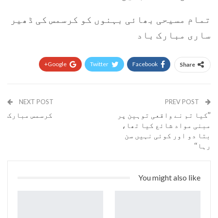
تمام مسیحی بھائی بہنوں کو کرسمس کی ڈھیر
ساری مبارک باد
Google+
Twitter
Facebook
Share
Pinterest
WhatsApp
ReddIt
Email
NEXT POST
PREV POST
’’کیا تم نے واقعی توہین پر
کرسمس مبارک
مبنی مواد شائع کیا تھا،
بتا دو اور کوئی نہیں سن
رہا‘‘
You might also like