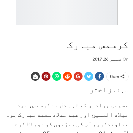
کرسمس مبارک
On
دسمبر 26, 2017
Share
مہناز اختر
مسیحی برادری کو تہہ دل سے کرسمس، عيد
ميلاد المسيح اور عيد ميلاد سعيد مبارک ہو۔
خداوندکریم آپ کی مسرّتوں کو دوبالا کرے