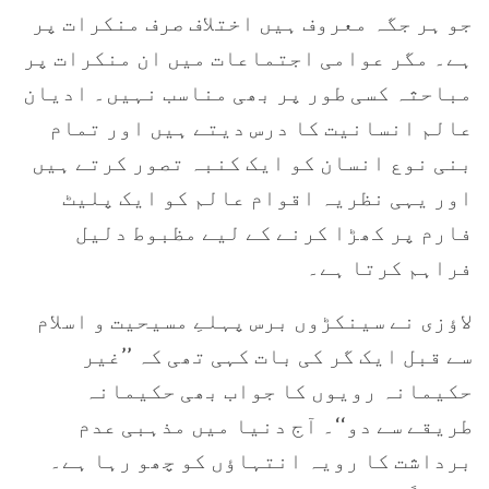
جو ہر جگہ معروف ہیں اختلاف صرف منکرات پر
ہے۔ مگر عوامی اجتماعات میں ان منکرات پر
مباحثہ کسی طور پر بھی مناسب نہیں۔ ادیان
عالم انسانیت کا درس دیتے ہیں اور تمام
بنی نوع انسان کو ایک کنبہ تصور کرتے ہیں
اور یہی نظریہ اقوام عالم کو ایک پلیٹ
فارم پر کھڑا کرنے کے لیے مظبوط دلیل
فراہم کرتا ہے۔
لاؤزی نے سینکڑوں برس پہلےِ مسیحیت و اسلام
سے قبل ایک گر کی بات کہی تھی کہ ’’غیر
حکیمانہ رویوں کا جواب بھی حکیمانہ
طریقے سے دو‘‘۔ آج دنیا میں مذہبی عدم
برداشت کا رویہ انتہاؤں کو چھو رہا ہے۔