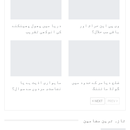
وی پی این حرام اور
دریا میں پھول پھینکنے
باقی سب حلال؟
کی انوکھی تقریب
ضلع دیامر کے حدود میں
ماہواری اذیت ہے یا
گولڈ مائننگ
نجاست، مردوں سے سوال؟
NEXT
PREV
تازہ ترین مضامین