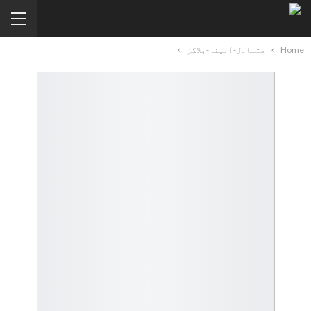
Home
متبادل-آئینہ-بلاگز