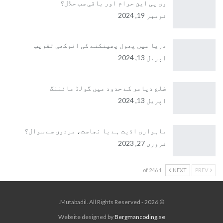
وی پی این حرام اور باقی سب حلال؟
نومبر 19, 2024
دریا میں پھول پھینکنے کی انوکھی تقریب
اپریل 13, 2024
ضلع دیامر کے حدود میں گولڈ مائننگ
اپریل 13, 2024
ماہواری اذیت ہے یا نجاست، مردوں سے سوال؟
فروری 27, 2023
1 of 246
NEXT
PREV
© 2026 - Mutabadil. All Rights Reserved.
Website designed by
Bergmancoding.se