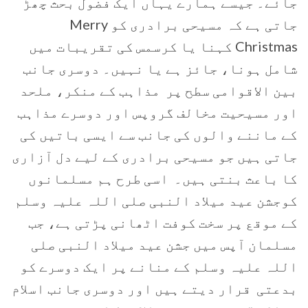
جائے۔ جیسے ہمارے یہاں ایک فضول بحث چھڑ
جاتی ہے کہ مسیحی برادری کو Merry
Christmas کہنا یا کرسمس کی تقریبات میں
شامل ہونا، جائز ہے یا نہیں۔ دوسری جانب
بین الاقوامی سطح پر مذاہب کے منکر، ملحد
اور مسیحیت مخالف گروپس اور دوسرے مذاہب
کے ماننے والوں کی جانب سے ایسی باتیں کی
جاتی ہیں جو مسیحی برادری کے لیے دل آزاری
کا باعث بنتی ہیں۔ اسی طرح ہم مسلمانوں
کوجشن عید میلاد النبی صلی اللہ علیہ وسلم
کے موقع پر سخت کوفت اٹھانی پڑتی ہے، جب
مسلمان آپس میں جشن عید میلاد النبی صلی
اللہ علیہ وسلم کے منانے پر ایک دوسرے کو
بدعتی قرار دیتے ہیں اور دوسری جانب اسلام