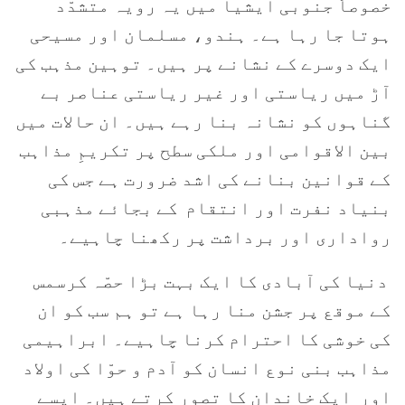
خصوصاً جنوبی ایشیا میں یہ رویہ متشدّد
ہوتا جا رہا ہے۔ ہندو، مسلمان اور مسیحی
ایک دوسرے کے نشانے پر ہیں۔ توہین مذہب کی
آڑ میں ریاستی اور غیر ریاستی عناصر بے
گناہوں کو نشانہ بنا رہے ہیں۔ ان حالات میں
بین الاقوامی اور ملکی سطح پر تکریمِ مذاہب
کے قوانین بنانے کی اشد ضرورت ہے جس کی
بنیاد نفرت اور انتقام کے بجائے مذہبی
رواداری اور برداشت پر رکھنا چاہیے۔
دنیا کی آبادی کا ایک بہت بڑا حصّہ کرسمس
کے موقع پر جشن منا رہا ہے تو ہم سب کو ان
کی خوشی کا احترام کرنا چاہیے۔ ابراہیمی
مذاہب بنی نوع انسان کو آدم و حوّا کی اولاد
اور ایک خاندان کا تصور کرتے ہیں۔ ایسے