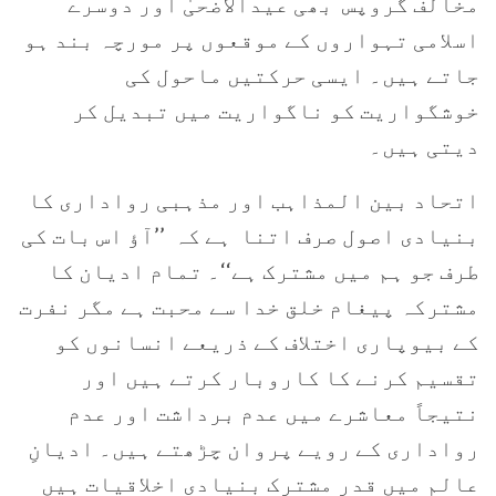
مخالف گروپس بھی عیدالاضحیٰ اور دوسرے
اسلامی تہواروں کے موقعوں پر مورچہ بند ہو
جاتے ہیں۔ ایسی حرکتیں ماحول کی
خوشگواریت کو ناگواریت میں تبدیل کر
دیتی ہیں۔
اتحاد بین المذاہب اور مذہبی رواداری کا
بنیادی اصول صرف اتنا ہے کہ ’’آؤ اس بات کی
طرف جو ہم میں مشترک ہے‘‘۔ تمام ادیان کا
مشترکہ پیغام خلق خدا سے محبت ہے مگر نفرت
کے بیوپاری اختلاف کے ذریعے انسانوں کو
تقسیم کرنے کا کاروبار کرتے ہیں اور
نتیجاً معاشرے میں عدم برداشت اور عدم
رواداری کے رویے پروان چڑھتے ہیں۔ ادیانِ
عالم میں قدر مشترک بنیادی اخلاقیات ہیں