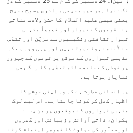
(آمین)۔ 24 دسمبر کی شام سے 25 دسمبر کے دن
تک دنیا بھر میں مسیحی برادری یسوح مسیح
یعنی عیسیٰ عليه السلام کا جشن ولادت مناتی
ہے۔ قوموں کے تہوار اور خصوصاً مذہبی
تہوار ثقافتی رنگینیوں سے مزیّن اور تقدّس
سے گُندھے ہوئے ہوتے ہیں اور یہی وجہ ہے کہ
مذہبی تہواروں کے موقع پر قوموں کے چہروں
پر خوشی کے ساتھ ساتھ تعظیم کا رنگ بھی
نمایاں ہوتا ہے۔
یہ انسانی فطرت ہے کہ وہ اپنی خوشی کا
اظہار کھل کر کرنا چاہتا ہے۔ اس لیے لوگ
مذہبی تہواروں کے موقعوں پر من پسند
پکوان، ذاتی آرائش و زیبائش اور گھروں
اورمحلّوں کی سجاوٹ کا خصوصی اہتمام کرتے