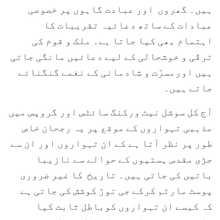
ہیں۔ گھروں اور عبادت گاہوں پر خصوصی
عبادات کے ساتھ دعائیہ تقریبات کا
اہتمام بھی کیا جاتا ہے۔ ملک و قوم کی
ترقّی و خوشحالی کے لیے دعائیں مانگی جاتی
ہیں اورمسرّت و شادمانی کے نغمے گنگنائے
جاتے ہیں۔
آج کل سوشل نیٹ ورکنگ سائٹس اور گروپس میں
مذہبی تہواروں کے موقع پر یہ رجحان خاص
طور پر نظر آتا ہے کے ان تہواروں اور ان سے
جڑی مقدس ہستیوں کے حوالے سے نازیبا
باتیں کی جاتی ہیں۔ تاریخ کا غیر ضروری
پوسٹ مارٹم کرکے جی توڑ کوشش کی جاتی ہے
کہ کیسے ان تہواروں کوباطل ثابت کیا