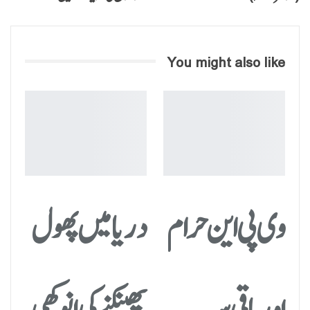
You might also like
وی پی این حرام
دریا میں پھول
اور باقی سب
پھینکنے کی انوکھی