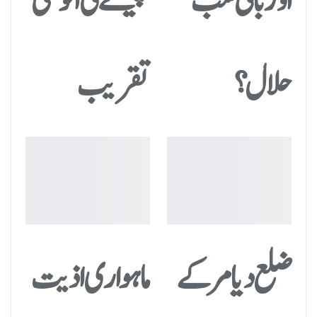
حلال؟
تقریب
ضلع دیامر کے
ماہواری اذیت