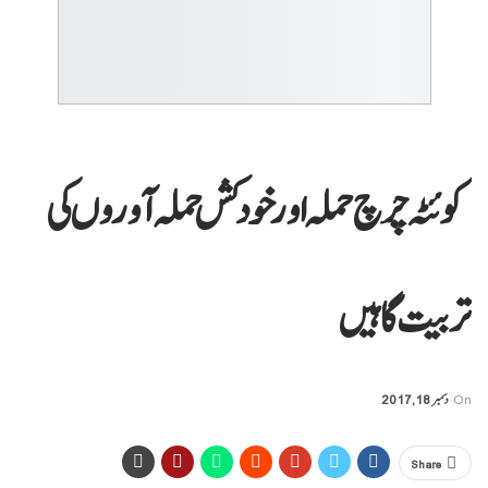
کوئٹہ چرچ حملہ اور خودکش حملہ آوروں کی
تربیت گاہیں
On
دسمبر 18, 2017
Share