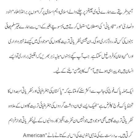
آمیز طریقے سےہمارے ٹی وی چینلز پر چلنے والے اسلامی و نیم اسلامی پرگراموں پر برانڈڈ علماء "ہنود
و نصاریٰ” اور "قادیانی” کی اصطلاح استعمال کرتے ہیں یہسوچے بغیر کے اس سے ہمارے غیرمسلم بھائی
بہنوں کی کس قدر دلآزاری ہوگی۔ ان جیسی نظریاتی تربیت گاہوں کی موجودگی میں کیسے مذہبیرواداری
اور امن و امان کو فروغ مل سکتا ہے. جب آپ کچے ذہنوں میںیہ زہر بھریں کہ اقلیتی برادری توایسے
انسان ہیں جو پیدا ہی ہوئے ہیں آ”گ کا ایندھن” بننے کے لیے۔
ایک جملہ پاک فوج کی جانب سے اکثر سننے کو ملتا ہے کہ "پاکستان کی جغرافیائی اور نظریاتی سرحدوں کا
تحفظ پاک فوج کا فرض ہے” ٹھیک ایسےہی ان دہشت گردوں کی جغرافیائی تربیت گاہوں کے علاوہ
نظریاتی تربیت گاہیں بھی موجود ہیں جو انہیں ان نفرت انگیز کارروائیوں کے لیے نظریاتی جواز فراہم
کرتی ہیں۔ یہ درست ہے کی مذہبی جنونیت کی اس لہر کے تانےبانے "American