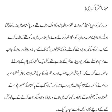
مہناز اختر (کراچی)
سولہ دسمبر کو ہم پاکستانی من حیث القوم سانحہ پشاور کا سوگ منا رہے تھے اور پاکستان میں بتدریج برھتی
ہوئی مذہبی انتہا پسندانہ سوچ پر تشویشکا اظہار کرتے ہوئے دل ہی دل میں دعا گو تھے کہ اللہ نہ کرے
کےاب ایسی کوئی خبر دوبارہ سننے کو ملے۔ ٹی وی چینلوں پر بھی ملک کے سیاسی ودفاعی اداروں کی جانب
سے عزم و حوصلے سے بھرپور پیغامات نشر کئےجارہے تھے۔ کل ایک اشتہاری پیغام کے چند جملے
سماعتوں سے گزرےکہ "آپریشن ضرب عضب اور ردالفساد کی کامیابی شہداءِ پشاور کا قرضتھا ہم پر
اور ہم نے دشمنوں کے عزائم خاک میں ملادیئے ہیں” اور آج لگتا ہے کے پاکستان کی معصوم عوام کے
اطمینان اور مسلح افواج کےدعوؤوں کو خاک میں ملانے اور اپنی موجودگی کو ثابت کرنے کے لیےخودکش
حملے کے ذریعے نقارہ جنگ پھرسے بجا دیا گیا ہے۔