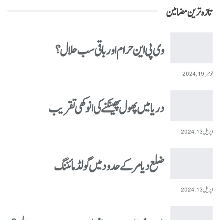
تازہ ترین مضامین
وی پی این حرام اور باقی سب حلال؟
نومبر 19, 2024
دریا میں پھول پھینکنے کی انوکھی تقریب
اپریل 13, 2024
ضلع دیامر کے حدود میں گولڈ مائننگ
اپریل 13, 2024