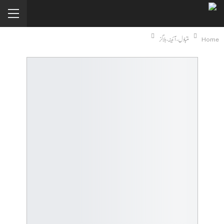
Home
متبادل-آئینہ-بلاگز