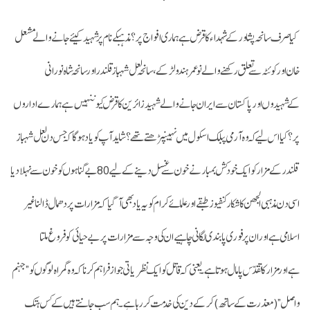
کیا صرف سانحہ پشاور کے شہداء کا قرض ہے ہماری افواج پر؟ مذہبکے نام پر شہید کیئے جانے والے مشعل
خان اور کوئٹہ سے تعلق رکھنےوالے نو عمر ہندو لڑکے، سانحہ لعل شہباز قلندر اورسانحہ شاہ نورانی
کےشہیدوں اور پاکستان سے ایران جانے والے شہید زائرین کا قرض کیوںنہیں ہے ہمارے اداروں
پر؟ کیا اس لیے کہ وہ آرمی پبلک اسکول میں نہیںپڑھتے تھے؟ شاید آپ کو یاد ہوگا کہ جس دن لعل شہباز
قلندر کے مزار کوایک خودکش بمبار نے خون سے غسل دینے کے لیے 80 بے گناہوں کوخون سے نہلا دیا
اسی دن مذہبی الجھن کا شکار کنفیوز طبقے اور علمائے کرام کو یہ یاد بھی آگیا کہ مزارات پر دھمال ڈالنا غیر
اسلامی ہے اور ان پر فوری پابندی لگانی چاہیے ان کی وجہ سے مزارات پر بے حیائی کو فروغ ملتا
ہےاورمزار کا تقدّس پامال ہوتا ہے۔ یعنی کہ قاتل کو ایک نظریاتی جواز فراہم کرنا کہ وہ گمراہ لوگوں کو”جہنم
واصل” (معذرت کے ساتھ) کر کے دین کی خدمت کر رہا ہے۔ ہم سب جانتے ہیں کے کس ہتک