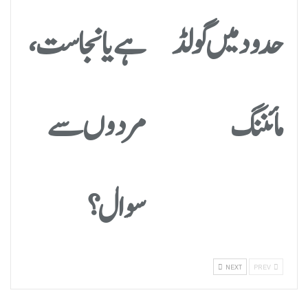
حدود میں گولڈ
ہے یا نجاست،
مائننگ
مردوں سے
سوال؟
NEXT
PREV