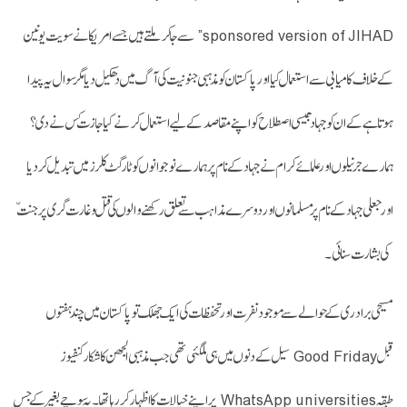
sponsored version of JIHAD” سے جاکر ملتے ہیں جسے امریکا نے سویت یونین
کے خلاف کامیابی سے استعمال کیا اور پاکستان کو مذہبی جنونیت کی آگ میں دھکیل دیا مگر سوال یہ پیدا
ہوتا ہےکے ان کو جہاد جیسی اصطلاح کو اپنے مقاصد کے لیے استعمال کرنے کیاجازت کس نے دی؟
ہمارے جرنیلوں اور علمائے کرام نے جہاد کے نام پر ہمارے نوجوانوں کو ٹارگٹ کلرز میں تبدیل کردیا
اور جعلی جہاد کے نام پر مسلمانوں اور دوسرے مذاہب سے تعلق رکھنے والوں کی قتل و غارت گری پر جنتّ
کی بشارت سنائی۔
مسیحی برادری کے حوالے سے موجود نفرت اور تحفظات کی ایک جھلک توپاکستان میں چند ہفتوں
قبل Good Friday سیل کے دنوں میں ہی ملگئی تھی جب مذہبی الجھن کا شکار کنفیوز
طبقہ WhatsApp universities پراپنے خیالات کا اظہار کررہا تھا۔یہ سوچے بغیر کے جس