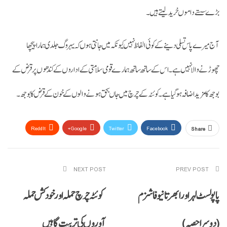
بڑے سستےداموں خرید لیتے ہیں۔
آج میرے پاس تسلی دینے کے کوئی الفاظ نہیں کیونکہ میں جانتی ہوں کہ یہروگ جلدی ہمارا پیچھا
چھوڑنے والا نہیں ہے۔ اس کے ساتھ ساتھ ہمارےقومی سلامتی کے اداروں کے کندھوں پر قرض کے
بوجھ کا مزید اضافہ ہوگیاہے۔ کوئٹہ کے چرچ میں جاں بحق ہونے والوں کے خون کے قرض کابوجھ۔
ReddIt
Google+
Twitter
Facebook
Share
Email
Pinterest
WhatsApp
NEXT POST
PREV POST
پاپولسٹ لہر اور ابھرتا نیو فاشزم
کوئٹہ چرچ حملہ اور خودکش حملہ
(دوسرا حصہ)
آوروں کی تربیت گاہیں