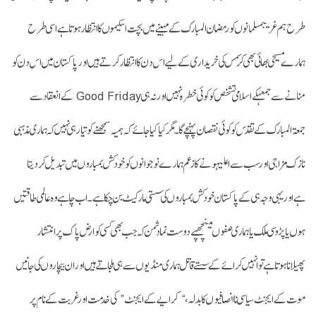
طرح ہم غریبمسلمانو ں کو رمضان المبارک کے مہینے میں بچت اسکیموں کا انتظار ہوتاہے اسی طرح
ہمارے مسیحی بھائی بھی کرسمس کی خریداری کے لیےاس دن کا انتظار کرتے ہیں اور پاکستان میں اس دن کو
منانے سے جمعہکے اسلامی تشخص کو کوئی خطرہ نہیں اور نہ ہی Good Friday کے انعقادسے
جمعۃالمبارک کے تقدس کو کوئی نقصان پہنچے گا۔ مگر کیا کیا جائے کہ ہمیہ سمجھنے کو تیار ہی نہیں کہ ہماری مذہبی
نازک مزاجی اور سب سے اعلیہونے کا زعم ہمارے نوجوانوں کو خودکش بمباروں میں تبدیل کردیتا
ہےاور یہی وجہ ہی کے پاکستان خودکش بمباروں کی سستی مارکیٹ بن چکاہے۔ اب چاہے وہ عالمی طاقتیں
ہوں یا پڑوسی ملک یا ہماری صفوں میںچھپے دوست نما دشمن کہ جب بھی کسی کو ارض پاک پر انتشار
پھیلاناہوتا ہے تو انہیں کرائے کے سستے قاتل ہماری منڈیوں سے ہی ملجاتے ہیں اور ان بیچاروں کی جانیں
موت کے ایجنٹ سیاسی ناانصافیوں کا بدلہ، “کرایے کے ایجنٹ” کی خدمت اور غربت کے نام پر