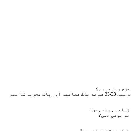
عزم رہتے ہیں؟
کیا آپ جانتے ہیں کہ اگر پاکستان کے شہری رات کو اپنے جانباز دفاعی اداروں کی وجہ سے سکون سے سوتے ہیں تو اس میں 33-33 فی صد پاک فضائیہ اور پاک بحریہ کا بھی
 زیادہ ہوتے ہیں؟
ئم ہوئی تھی؟