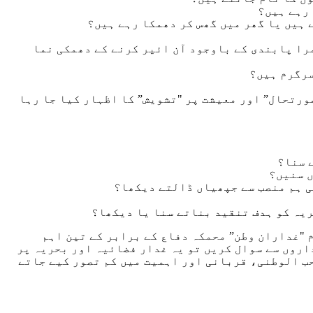
پیمرا پابندی کے باوجود آن ائیر کرنے کے دھمکی نما
صورتحال” اور معیشت پر "تشویش” کا اظہار کیا جا رہا
م "غداران وطن” محمکہ دفاع کے برابر کے تین اہم
اروں سے سوال کریں تو یہ غدار فضائیہ اور بحریہ پر
ب الوطنی، قربانی اور اہمیت میں کم تصور کیے جاتے