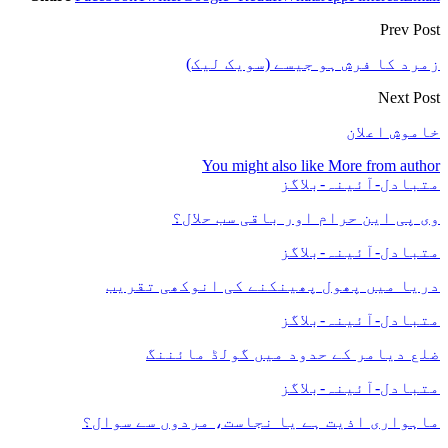
Prev Post
زمرد کا فرش ہو جیسے (سویک لیک)
Next Post
خاموش اعلان
You might also like
More from author
متبادل-آئینہ-بلاگز
وی پی این حرام اور باقی سب حلال؟
متبادل-آئینہ-بلاگز
دریا میں پھول پھینکنے کی انوکھی تقریب
متبادل-آئینہ-بلاگز
ضلع دیامر کے حدود میں گولڈ مائننگ
متبادل-آئینہ-بلاگز
ماہواری اذیت ہے یا نجاست، مردوں سے سوال؟