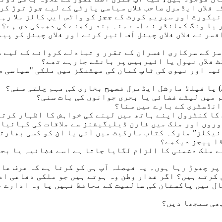
 افسر نے فلاں فلاں چینل آف ائیر کرنے اور فلاں چینل کو 
ائیہ اور نیوی کی ٹاپ کمان کی میٹنگز میں ملکی "سیاسی 
ر چھوڑ رہا ہوں۔ یہ فیصلہ آپ ہی کو کرنا ہے کہ عرف عا
 کرتے ہیں؟ اگر غدار وطن وہ ہوتے ہیں جو ملکی دفاعی اد
ل میں پاکستان کی سالمیت کے محافظ نہیں یا وہ ادارے ح
ھی سمجھا دیں؟