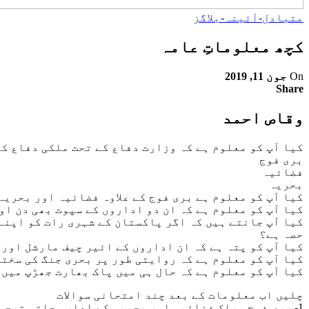
متبادل-آئینہ-بلاگز
کچھ معلوماتِ عامہ
On
جون 11, 2019
Share
وقاص احمد
کیا آپ کو معلوم ہے کہ وزارت دفاع کے تحت ملکی دفاع ک
بری فوج
فضائیہ
بحریہ
کیا آپ کو معلوم ہے بری فوج کے علاوہ فضائیہ اور بحریہ
کیا آپ کو معلوم ہے کہ ان دو اداروں کے سپوت بھی دن او
حصہ ہے؟
کیا آپ کو پتہ ہے کہ ان اداروں کے ائیر چیف مارشل اور
کیا آپ کو معلوم ہے کہ روایتی طور پر بحری جنگ کی سخت
کیا آپ کو معلوم ہے کہ حال ہی میں پاک بھارت جھڑپ میں
چلیں اب معلومات کے بعد چند امتحانی سوالات
1- بری فوج ،پاک فضائیہ اور بحریہ کے ادارہ جاتی ترجمان موجود ہیں، کیا آپ جنرل آصف غفور کے علاوہ باقی دونوں کا نام جانتے ہیں؟