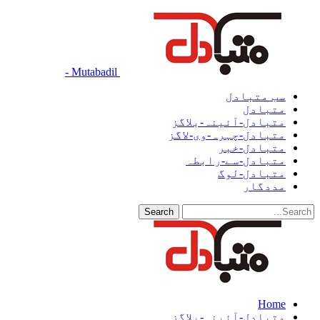
Mutabadil -
سب متبادل
متبادل
متبادل-آئینہ-بلاگز
متبادل-چہرہ-وی-لاگز
متبادل-خبر
متبادل-سے-رابطہ
متبادل-لوگ
مددگار
Home
متبادل-آئینہ-بلاگز