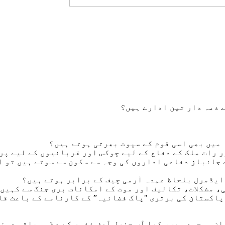
ے ذمہ دار تین ادارے ہیں؟
 میں بھی اسی قوم کے سپوت بھرتی ہوتے ہیں؟
ر رات ملک کے دفاع کے لیے چوکس اور قربانیوں کے لیے پر
 ایڈمرل بلحاظ عہدہ آرمی چیف کے برابر ہوتے ہیں؟
ی، مشکلات، تکالیف اور موت کے امکانات بری جنگ سے کہیں
 پاکستان کی برتری "پاک فضائیہ” کے کارنامے کے باعث قا