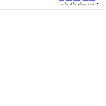
کچھ معلوماتِ عامہ