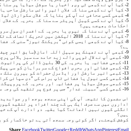
2- کیا آپ نے کبھی ٹی وی، اخبار یا سوشل میڈیا پر سنا کہ فلاں ایڈمرل صاحب فلاں سیاسی پارٹی کے لیے جوڑ توڑ کر رہے ہیں؟
3- کیا آپ نے کبھی سنا کہ فلاں ائیر وائس مارشل صاحب ہائیکورٹ اور سپریم کورٹ کے ججز کو واٹس ایپ کالز ملا رہے ہیں یا گھر میں گھس کر دھمکا رہے ہیں؟
4- کبھی کسی صحافی نے آپ کو بتایا کہ فلاں سکوارڈن لیڈر یا ونگ کمانڈر نے اسے منہ بند رکھنے کی دھمکی دی ہے؟
5- کیا آپ نے کسی کیبل آپریٹر سے سنا کہ بحریہ کے فلاں
احکامات بھیجے ہیں؟
6- کبھی آپ نے سنا کہ نیوی یا بحریہ کے افسران سول سروسز کے سرکاری افسران کے تقرر و تبادلے کروانے کے لیے سرگرم ہیں؟
7- کیا آپ نے سنا کہ 2018 الیکشن میں تحریک انصاف کے ٹکٹ فلاں نیول یا ائیربیس پر بانٹے جارہے تھے؟
8- کیا آپ نے کبھی ایسی کوئی "بریکنگ نیوز” سنی کہ فض
ہے؟
9- کبھی آپ نے تھینک یو سہیل اللہ امان (سابق ائیر چیف) یا فیلڈ مارشل ایڈمرل فصیح بخاری کی مہم چلتی سنی؟
10- کبھی آپ نے لال ٹوپی والے زید حامد سے سبز ہلالی پرچم میں لپٹے فضائی یا بحری جوانوں کی بات سنی؟
11- کبھی فضائیہ یا بحریہ کی 30 بلین ڈالر کی پرائیوٹ انڈسٹری کے بارے میں سنا؟
12- کبھی فضائی اور بحری افواج کے سربراہان کو سی پیک کا کنٹرول اپنے ہاتھ میں لینے کی خواہش کا اظہار کرتے سنا؟
13- کبھی ائیر مارشل اور ایڈمرل حضرات کو بیرون ملک دوروں اور ملک میں فارن ڈیلیگیشنز سے ملاقات کی کہانیاں سنیں؟
14- کبھی کسی نیول یا فضائی ٹاپ براس کی "دی سپائی کرانیکلز” مارکہ کتاب مارکیٹ میں آئی یا ان کو کسی بھارتی ہم منصب سے جپھیاں ڈالتے دیکھا؟
15- کبھی سوشل میڈیا پر فضائیہ اور بحریہ کے پروپیگنڈا پیجز دیکھے؟
16- کبھی کسی "مبینہ غدار” جس پر فوج پر تنقید کی وجہ سے ملک دشمنی کا الزام لگایا جاتا ہے اسے فضائیہ یا بحریہ کو ہدف تنقید بناتے سنا یا دیکھا؟
اس مضمون کا نتیجہ آپ کی اپنی سمجھ بوجھ اور صوابدید پ
اداروں میں سے صرف ایک ہی کے چند افراد پر تنقید کیوں
انگلی کیوں نہیں اٹھاتے؟ کیا بقیہ دو ادارے آپ کے خیا
ہیں؟
کوشش کیجئے، اگر کوئی وجہ سمجھ آتی ہے تو خاکسار کو ب
Share
Facebook
Twitter
Google+
ReddIt
WhatsApp
Pinterest
Email