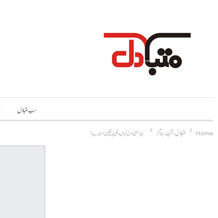
سب متبادل
م
Home
متبادل-آئینہ-بلاگز
کیا بڑھتی ہوئی آبادی واقعی ایک سنگین مسئلہ ہے؟