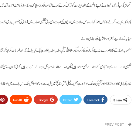
مگر ستر کی دہائی میں انہوں نے اپنے ماضی کے غلط خیالات کو ترک کرتے ہوئے نئی سوچ کو بڑھایا کہ ہماری ساری محنت اس وقت تک
پھر ایک بچہ پیدا کرنے کا قانون نافذ کیا اور خاص حالات میں دو بچوں کی اجات دی جاتی۔تعلیمی نصاب میں آبادی کی منصوبہ بندی،عو
میڈیا کے ذریعے بہتر اور مؤثر بیانئیے جاری ہوئےـ
منصوبہ بندی کے فقط ادارے نہ بنے بلکہ ان کی کارکردگی کو علاقائی سطح پہ سال با سال باقاعدہ چیک کیا جانے لگاـ۔ان قدامات کو اپنا کر چی
تعلیمی ادارے اور بہبود آبادی کے ادارے بھی موجود ہیں لیکن ہمارے اقدامات بالکل نہ ہونے کے برابر ہیں ـ کوئی قانون سازی نہیں ہے او
بہبودِ آبادی کا ادارہ فقط نام اور تختی کی حد تک موجود ہے جس سے تسلی بخش نتائج نہیں مل رہےـ اور عوام ابھی تک اس بارے میں طوطا ،ط،
ReddIt
Google+
Twitter
Facebook
Share
PREV POST