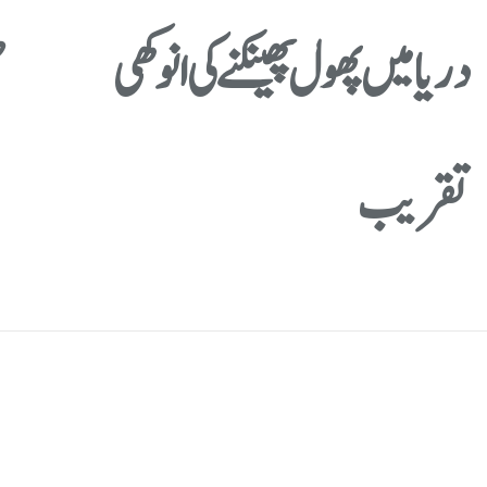
دریا میں پھول پھینکنے کی انوکھی
ض
تقریب