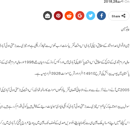
On
اگست 28, 2018
Share
عابد حسین
بین الاقوامی اعداد و شمار کے مطابق دنیا کی آبادی اس وقت تقریباً سات ارب نفوس سے تجاوز کرچکی ہے اور تیزی سے بڑھتی ہوئی آبا
حالیہ مردم شماری کے نتائج کے مطابق اس وقت پاکستان کی آبادی بیس اور اکیس کروڑ کے درمیان ھےـ 1998 اور حالیہ مردم شماری کے نتائج کا موازنہ کیا جائے تو ملکی آبادی میں 57% تک کا اضافہ ہوا ہےـ
پاکستان میں یومیہ پیدائش کی شرح 14910 افراد اور شرح اموات 3928 افراد یومیہ ہےـ۔
2005 میں آنے والے زلزلے سے ہونے والا جانی نقصان تقریباً لاکھوں اموات کا سانحہ تھا جبکہ اُس وقت کی بڑھتی ہوئی آبادی کی شرح کے مطابق یہ ہونیوالی کمی صرف چنددن میں پوری ہوگئی۔ـ
سوال یہ پیدا ہوتا ہے کہ کیا ہم اس تیزی سے بڑھتی ہوئی آبادی کو انکی بنیادی سہولیات دینے کے قابل ہیں یا کوئی اقدام کر رہے ہیں۔ان ک
اس کیلئے ہمیں اپنے ہمسائیہ ملک چین ہی سے سیکھنا چاہیئےـ انیسویں صدی کے نصف تک چین میں یہ سوچ عروج پر تھی کہ آبادی میں بر