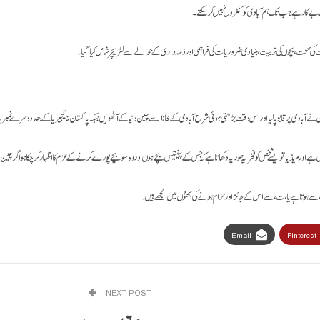
 بےکار ہے جب تک ہم آبادی کو کنٹرول نہیں کرسکتےـ۔
رت کی صحت،بچوں کی تربیت،بنیادی ضروریات کی فراہمی اور ذمہ داری کے حوالے سے لٹریچر شامل کیا گیاـ۔
ن نے آبادی پر قابو پالیا اور اس وقت بڑھتی ہوئی شرح آبادی کے لحاظ سے چین دنیا کے آٹھویں جبکہ پاکستان، نائیجیریا کے بعد دوسرے نمبر پہ ہ
ر میڈیا تو ایسے شخص کو فخریہ طور پہ دکھاتا ہے کہ جس کے پینتیس بچے ہوں اور وہ سو بچے پورے کرنے کے عزم کا اظہار کر چکا ہو اگر چین م
 سے ہوتا ہے یا، ت، سے ـ اس کے جائز اور حرام ہونے کی بحثوں میں الجھے ہیں ۔
Email
Pinterest
NEXT POST