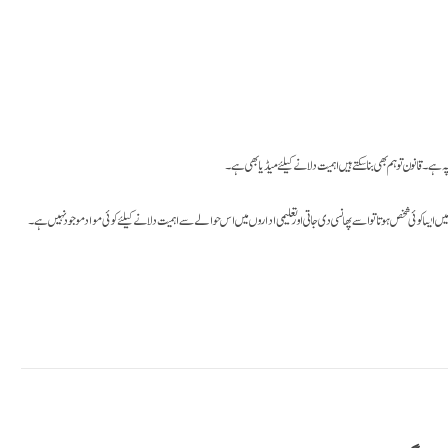
ے۔ قانون تو ہم بھی بنا سکتے ہیں ـ اہمیت دلانے کیلئے میڈیا بھی ہےـ۔
یں ایسا کوئی شخص ہوتا تو اسے پھانسی دی جاتی اور تعلیمی اداروں میں اس حوالے سے اہمیت دلانے کیلئے کوئی مواد موجود نہیں ہےـ۔