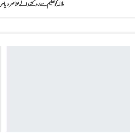
ملالہ کو تعلیم سے روکنے والے عناصر دیامر 