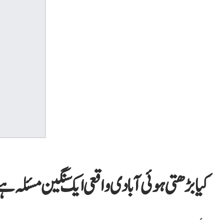
کیا بڑھتی ہوئی آبادی واقعی ایک سنگین مسئلہ ہ