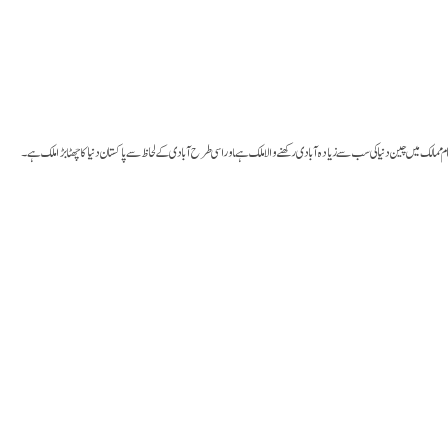
الک میں چین دنیا کی سب سے زیادہ آبادی رکھنے والا ملک ہےـاور اسی طرح آبادی کے لحاظ سے پاکستان دنیا کا چھٹا بڑا ملک ہےـ۔