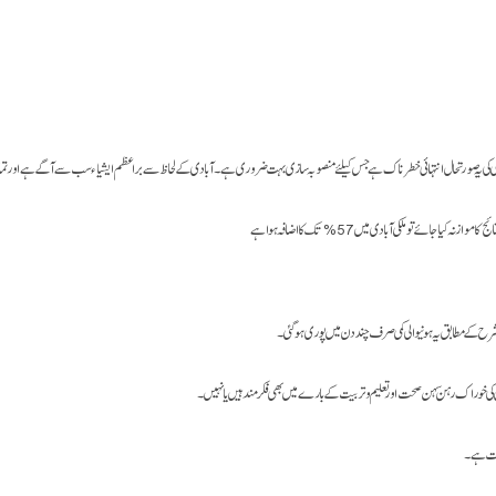
دی کی یہ صورتحال انتہائی خطرناک ہے جس کیلئے منصوبہ سازی بہت ضروری ہےـ۔آبادی کے لحاظ سے براعظم ایشیاء سب سے آگے ہے اور تمام مم
ی خوراک ـ رہن سہن ـ صحت اور تعلیم و تربیت کے بارے میں بھی فکر مند ہیں یا نہیں ۔
کت ہےـ۔