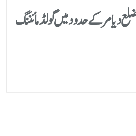
لع دیامر کے حدود میں گولڈ مائننگ