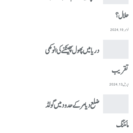
حلال؟
نومبر 19, 2024
دریا میں پھول پھینکنے کی انوکھی
تقریب
اپریل 13, 2024
ضلع دیامر کے حدود میں گولڈ
مائننگ