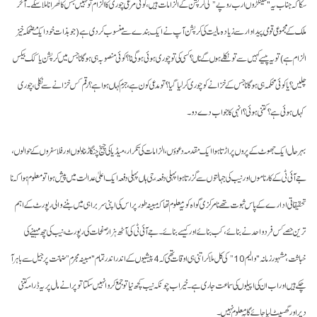
سکا کہ جناب یہ "سینکڑوں ارب روپے” کی کرپشن کے الزامات ہیں، کوئی مرغی چوری کا الزام تو نہیں جس کا کھرا نا ملا سکے۔ آخر
ملک کے مجموعی قومی پیداوار سے زیادہ مالیت کی کرپشن آپ نے ایک بندے سے منسوب کر دی ہے (جو بذات خود ایک مضحکہ خیز
الزام ہے) تو یہ پیسے کہیں سے تو نکلے ہوں گے ناں؟ کسی کی تو چوری ہوئی ہوگی نا؟ کوئی منصوبہ ہی ہوگا نا جس میں کرپشن یا کک بیکس
چلیں؟ یا کوئی محکمہ ہی ہوگا نا جس کے خزانے کو چوری کر لیا گیا؟ تو مدعی کون ہے، جرم کہاں ہوا ہے؟ رقم کس خزانے سے نکلی، چوری
کہاں ہوئی ہے؟ کتنی ہوئی؟ انہی کا جواب دے دو۔
بہرحال ایک جھوٹ کے پروں پر اڑتا ہوا ایک مقدمہ دعوؤں، الزامات کی تکرار، میڈیا کی چیخ چنگاڑ، ناولوں اور فلاسفروں کے حوالوں،
جے آئی ٹی کے کارناموں اور نیب کی جہالتوں سے گزرتا ہوا پہلی دفعہ، جی ہاں پہلی دفعہ ایک اعلیٰ عدالت میں پیش ہوا تو معلوم ہوا کہ نا
تحقیقاتی ادارے کے پاس ثبوت تھے نا مرکزی گواہ کو یہ معلوم تھا کہ مبینہ طور پر اس کی اپنی سربراہی میں بننے والی رپورٹ کے اہم
ترین حصے کس فرد واحد نے بنائے، کب بنائے اور کیسے بنائے۔ جے آئی ٹی کی آٹھ ہزار صفحات کی رپورٹ، نیب کی چھ مہینے کی
خباثت، مشہور زمانہ "والیم 10” کی کل ملا کر اتنی ہی اوقات تھی کہ 4 پیشیوں کے اندر اندر تمام "مبینہ مجرم” ضمانت پر جیل سے باہر آ
چکے ہیں اور اب ان کی اپیلوں کی سماعت جاری ہے۔ خیر اب چونکہ نیب کچھ نیا تو جمع کروا نہیں سکتا تو پرانے مال پر یہ ڈرامہ کتنی
دیر اور گھسیٹ لیا جائے گا یہ معلوم نہیں۔