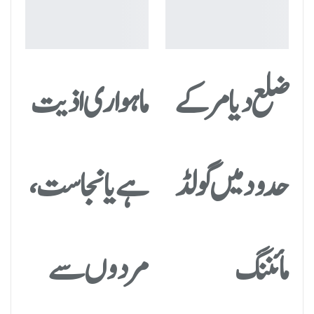
ضلع دیامر کے
ماہواری اذیت
حدود میں گولڈ
ہے یا نجاست،
مائننگ
مردوں سے