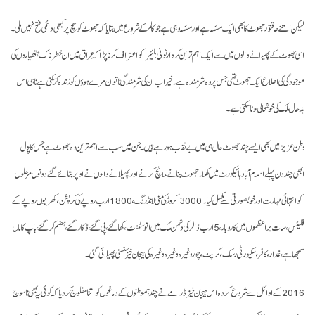
لیکن اتنے طاقتور جھوٹ کا بھی ایک مسئلہ ہے اور مسئلہ وہی ہے جو کالم کے شروع میں بتایا کہ جھوٹ کو سچ پر کبھی دائمی فتح نہیں ملی۔
اسی جھوٹ کے پھیلانے والوں میں سے ایک اہم ترین کردار ٹونی بلئیر کو اعتراف کرنا پڑا کہ عراق میں ان خطرناک ہتھیاروں کی
موجودگی کی اطلاع ایک جھوٹ تھی جس پر وہ شرمندہ ہے۔ خیر اب ان کی شرمندگی نا تو ان مرے ہوؤں کو زندہ کر سکتی ہے نا ہی اس
بدحال ملک کی خوشحالی لوٹا سکتی ہے۔
وطن عزیز میں بھی ایسے چند جھوٹ حال ہی میں بے نقاب ہورہے ہیں۔ جن میں سب سے اہم ترین وہ جھوٹ ہے جس کا پول
ابھی چند دن پہلے اسلام آباد ہائیکورٹ میں کھلا۔ جھوٹ بنانے، لانچ کرنے اور پھیلانے والوں نے اوپر بتائے گئے دونوں مرحلوں
کو انتہائی مہارت اور خوبصورتی سے مکمل کیا۔ 3000 کروڑ کی منی لانڈرنگ، 1800 ارب روپے کی کرپشن، کھربوں روپے کے
فلیٹس، سات براعظموں میں کاروبار، 5 ارب ڈالر کی دشمن ملک میں انوسٹمنٹ، کھا گئے، پی گئے، ڈکار گئے، ہضم کر گئے، باپ کا مال
سمجھا ہے، غدار، کافر، سکیورٹی رسک، کرپٹ، چور وغیرہ وغیرہ وغیرہ کی ہیجان خیز سنسنی پھیلائی گئی۔
2016 کے اوائل سے شروع کردہ اس ہیجان خیز ڈرامے نے چند ہم وطنوں کے دماغوں کو اتنا مفلوج کر دیا کہ کوئی یہ بھی نا سوچ