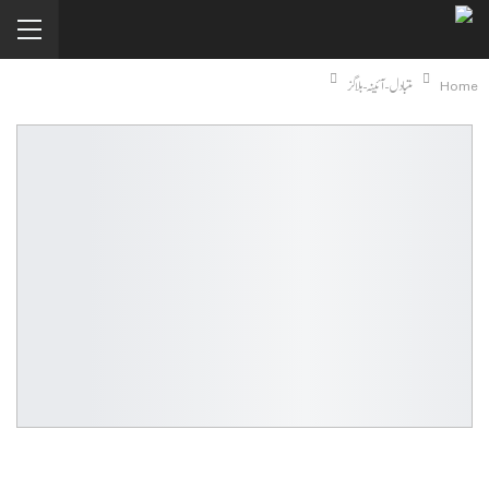
Home
متبادل-آئینہ-بلاگز