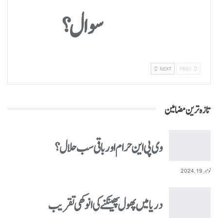
سوال؟
NEXT
PREV
تازہ ترین مضامین
وی پی این حرام اور باقی سب حلال؟
نومبر 19, 2024
دریا میں پھول پھینکنے کی انوکھی تقریب