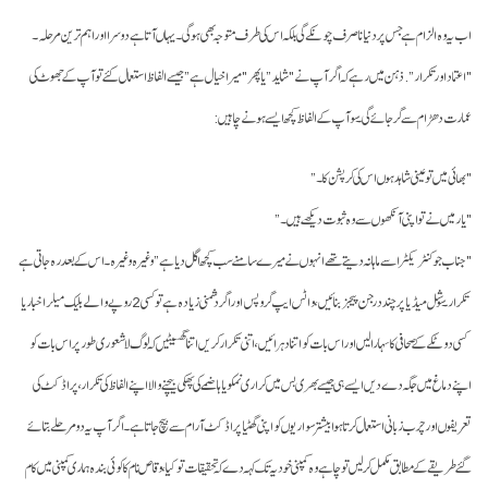
اب یہ وہ الزام ہے جس پر دنیا نا صرف چونکے گی بلکہ اس کی طرف متوجہ بھی ہوگی۔ یہاں آتا ہے دوسرا اور اہم ترین مرحلہ۔
"اعتماد اور تکرار”. ذہن میں رہے کہ اگر آپ نے "شاید” یا پھر "میرا خیال ہے” جیسے الفاظ استعمال کئے تو آپ کے جھوٹ کی
عمارت دھڑام سے گر جائے گی۔ سو آپ کے الفاظ کچھ ایسے ہونے چاہیں:
"بھائی میں تو عینی شاہد ہوں اس کی کرپشن کا۔”
"یار میں نے تو اپنی آنکھوں سے وہ ثبوت دیکھے ہیں۔”
"جناب جو کنٹریکٹر اسے ماہانہ دیتے تھے انہوں نے میرے سامنے سب کچھ اگل دیا ہے” وغیرہ وغیرہ۔ اس کے بعد رہ جاتی ہے
تکرار۔ سوشل میڈیا پر چند درجن پیجز بنائیں، واٹس ایپ گروپس اور اگر دشمنی زیادہ ہے تو کسی 2 روپے والے بلیک میلر اخبار یا
کسی دو ٹکے کے صحافی کا سہارا لیں اور اس بات کو اتنا دہرائیں، اتنی تکرار کریں اتنا گھسیٹیں کہ لوگ لاشعوری طور پر اس بات کو
اپنے دماغ میں جگہ دے دیں ایسے ہی جیسے بھری بس میں کراری نمکو یا ہاضمے کی پھکی بیچنے والا اپنے الفاظ کی تکرار، پراڈکٹ کی
تعریفوں اور چرب زبانی استعمال کرتا ہوا بیشتر سواریوں کو اپنی گھٹیا پراڈکٹ آرام سے بیچ جاتا ہے۔ اگر آپ یہ دو مرحلے بتائے
گئے طریقے کے مطابق مکمل کر لیں تو چاہے وہ کمپنی خود یہ تک کہہ دے کہ تحقیقات تو کیا، وقاص نام کا کوئی بندہ ہماری کمپنی میں کام