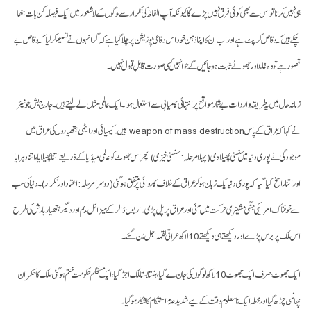
ہی نہیں کرتا تو اس سے بھی کوئی فرق نہیں پڑے گا کیونکہ آپ الفاظ کی تکرار سے لوگوں کے لاشعور میں ایک فیصلہ کن بات بٹھا
چکے ہیں کہ وقاص کرپٹ ہے اور اب ان کا اپنا ذہن خود اس دفاعی پوزیشن پر چلا گیا ہے کہ اگر انہوں نے تسلیم کرلیا کہ وقاص بے
قصور ہے تو وہ غلط اور جھوٹے ثابت ہوجائیں گے جو انہیں کسی صورت قابلِ قبول نہیں۔
زمانہ حال میں یہ طریقہ واردات بے شمار مواقع پر انتہائی کامیابی سے استعمال ہوا۔ ایک عالمی مثال لے لیتے ہیں۔ جارج بش جونیئر
نے کہا کہ عراق کے پاس weapon of mass destruction ہیں۔ کیمیائی اور ایٹمی ہتھیاروں کی عراق میں
موجودگی نے پوری دنیا میں سنسنی پھیلا دی (پہلا مرحلہ: سنسنی خیزی). پھر اس جھوٹ کو عالمی میڈیا کے ذریعے اتنا پھیلایا، اتنا دہرایا
اور اتنا راسخ کیا گیا کہ پوری دنیا یک زبان ہو کر عراق کے خلاف کاروائی پر متفق ہوگئی (دوسرا مرحلہ: اعتماد اور تکرار)۔ دنیا کی سب
سے خوفناک امریکی جنگی مشینری حرکت میں آئی اور عراق پر پل پڑی۔ اربوں ڈالر کے میزائل، بم اور دیگر ہتھیار بارش کی طرح
اس ملک پر برس پڑے اور دیکھتے ہی دیکھتے 10 لاکھ عراقی لقمہ اجل بن گئے۔
ایک جھوٹ، صرف ایک جھوٹ 10 لاکھ لوگوں کی جان لے گیا، ہنستا بستا ملک اجڑ گیا، ایک مستحکم حکومت ختم ہوگئی، ملک کا حکمران
پھانسی چڑھ گیا اور خطہ ایک نامعلوم وقت کے لیے شدید عدم استحکام کا شکار ہوگیا۔