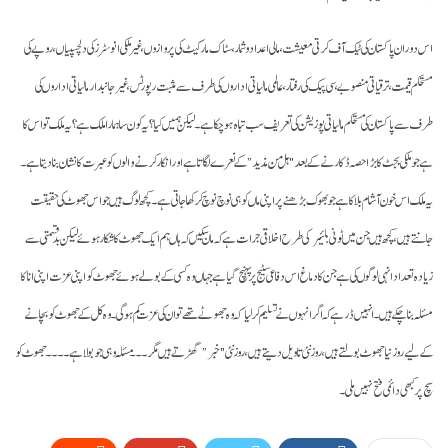
اس دوران پاکستان کی ٹیک آف کرتی معیشت، مالی اعداد و شمار، سٹاک مارکیٹ کی پروازوں، غیر ملکی انوسٹرز کی دلچسپیاں، روپے کی
مستحکم قیمت، ترقیاتی منصوبے، سی پیک کی رفتار، عالمی مالیاتی اداروں کی طرف سے مثبت رپورٹس، غیر جانبدار مالیاتی اداروں کی
طرف سے پاکستان کی مستحکم مالیاتی پوزیشن کی تعریف سب تباہ ہو چکا ہے۔ لیکن ہمیں کیا؟ یہ کون سا ہمارا ملک ہے؟ یہ ملک تو اس کا
ہے جو ملکی بجٹ کا بڑا حصہ ڈکارنے کے بعد "ہل من مذید” کے نعرے لگاتا ہے اور انکار کرنے والوں کو عبرت کا نشان بنا دیتا ہے۔
یہ ملک اس خون آشام بلا کا ہے جو بھوک بڑھنے پر اپنی ماں کو ہی نوچ نوچ کر کھا جاتی ہے۔ کچھ لوگ ہیں جو اس جھوٹ کی حقیقت
جانتے ہیں، کچھ ہیں جن میں ٹونی بلئیر کی طرح اخلاقی جرات ہے کہ مان سکیں کہ ہاں ہم ایک جھوٹ کا شکار ہوئے لیکن بدقسمتی سے
زیادہ تعداد انہی لوگوں کی ہے جن کا دماغ اس دفاعی سٹیج پر پہنچ گیا ہے جہاں وہ کسی کے بولے ہوئے جھوٹ کو اپنی عزت اپنی انا کا
مسئلہ بنا چکے ہیں۔ انہیں ڈر ہے کہ اگر انہوں نے تسلیم کرلیا کہ وہ جھوٹے تھے تو ان کی عزت کم ہوگی۔ وہ کل کے جھوٹ کو بچانے
کے لیے روز نیا جھوٹ بولتے ہیں، روز نئی تاویل دیتے ہیں، روز نئی "خبر” گھڑتے ہیں مگر۔۔۔ مسئلہ وہی جو بولا ہے۔۔۔۔جھوٹ کو
سچ پر کبھی دائمی فتح نہیں ملی۔