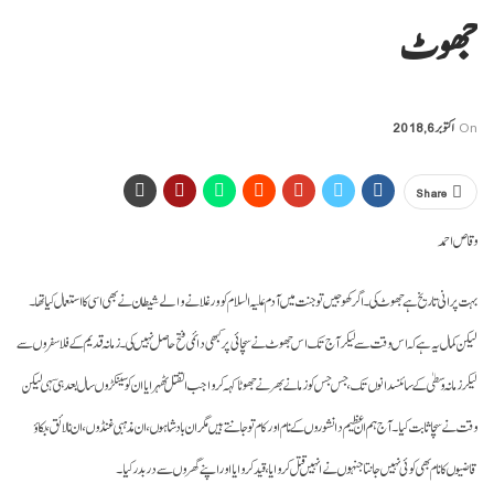
جھوٹ
On
اکتوبر 6, 2018
Share
وقاص احمد
بہت پرانی تاریخ ہے جھوٹ کی۔ اگر کھوجیں تو جنت میں آدم علیہ السلام کو ورغلانے والے شیطان نے بھی اسی کا استعمال کیا تھا۔
لیکن کمال یہ ہے کہ اس وقت سے لیکر آج تک اس جھوٹ نے سچائی پر کبھی دائمی فتح حاصل نہیں کی۔ زمانہ قدیم کے فلاسفروں سے
لیکر زمانہ وسطیٰ کے سائنسدانوں تک، جس جس کو زمانے بھر نے جھوٹا کہہ کر واجب القتل ٹھہرایا ان کو سینکڑوں سال بعد ہی سہی لیکن
وقت نے سچا ثابت کیا۔ آج ہم ان عظیم دانشوروں کے نام اور کام تو جانتے ہیں مگر ان بادشاہوں، ان مذہبی غنڈوں، ان نالائق، بکاؤ
قاضیوں کا نام بھی کوئی نہیں جانتا جنہوں نے انہیں قتل کروایا، قید کروایا اور اپنے گھروں سے دربدر کیا۔