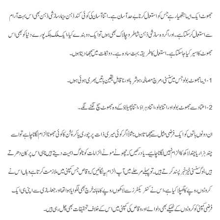
جھوٹ ایک ایسا ہتھیار ہے جس کو استعمال کرنا بے حد آسان ہے۔ اتنا آسان کی کوئی کند ذہن، بیمار سازشی ذہن بھی اس بہت آرام
سے استعمال کرسکتا ہے۔ اور اگر وہ سازشی ذہن شاطر و چالاک بھی ہوں تو ایک دو بندے کیا، ایک ملک بلکہ پورے دنیا کو بھی اس
جھوٹ کا اسیر کیا جاسکتا ہے۔ استعمال کا طریقہ بہت سادہ ہے۔ دو نکات میں سمجھا دیتا ہوں۔
1- ایسا جھوٹ بولو جس میں سنسنی، مرچ مصالحہ، ہوشربا اور ناقابلِ یقین باتیں بھری ہوئی ہوں۔
2- اعتماد سے جھوٹ بولو اور اتنا بولو، اتنا دہراؤ، اتنا پھیلاؤ کے وہ جھوٹ سچ لگنے لگے۔
ان دونوں باتوں کو ایک فرضی مثال سے سمجھاتا ہوں۔ مثلاً اگر کوئی میری ذات پر چوری یا کرپشن کا کوئی جھوٹا الزام لگانا چاہے تو اسے
چند ہزار یا چند لاکھ کا الزام نہیں لگانا چاہیے۔ یاد رکھیں کہ چھوٹے موٹے الزامات کو نا لوگ اہمیت دیتے ہیں نا ہی اس پر کان دھرتے
ہیں، لوگ سنسنی خیز خبر پسند کرتے ہیں۔ تو پہلے مرحلے میں آپ الزام یہ لگائیں کہ وقاص جس کمپنی میں ملازمت کرتا ہے وہاں اس نے
کروڑوں روپے کا گھپلا کیا ہے، اس نے کنٹریکٹرز سے لاکھوں روپے کا ماہانہ خرچ بھی لگوایا ہوا تھا اور جعلسازی سے اپنی ہی ایک
فرضی کمپنی کو کروڑوں کے ٹھیکے بھی دلوائے اور وقاص کی کمپنی میں اس کے خلاف تحقیقات بھی چل رہی ہیں۔