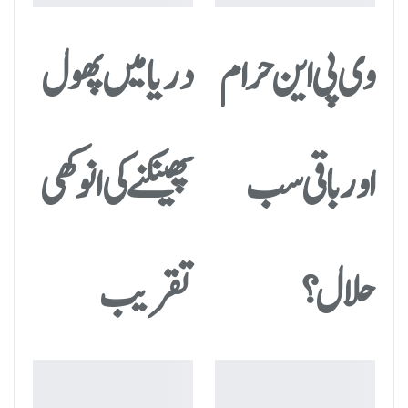
وی پی این حرام
دریا میں پھول
اور باقی سب
پھینکنے کی انوکھی
حلال؟
تقریب