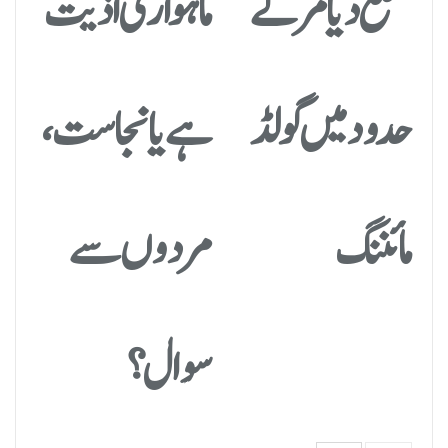
ضلع دیامر کے
ماہواری اذیت
حدود میں گولڈ
ہے یا نجاست،
مائننگ
مردوں سے
سوال؟