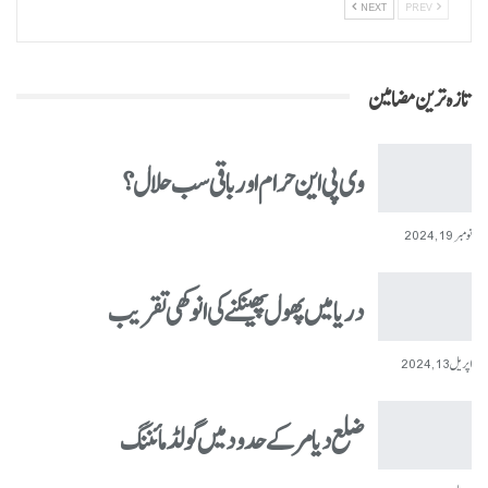
NEXT
PREV
تازہ ترین مضامین
وی پی این حرام اور باقی سب حلال؟
نومبر 19, 2024
دریا میں پھول پھینکنے کی انوکھی تقریب
اپریل 13, 2024
ضلع دیامر کے حدود میں گولڈ مائننگ