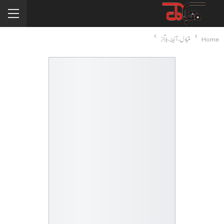
Home
متبادل-آئینہ-بلاگز