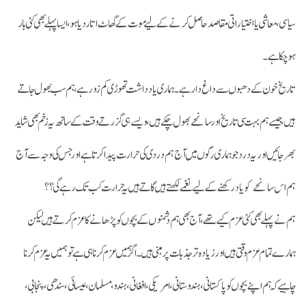
سیاسی، معاشی یا اختیاراتی مقاصد حاصل کرنے کے لیے موت کے گھاٹ اتاردیا ہو، ایسا پہلے بھی کئی بار
ہوچکا ہے۔
تاریخ خون کے دھبوں سے داغ دار ہے۔ ہماری یادداشت تھوڑی کم زور ہے، ہم سب بھول جاتے
ہیں، جیسے ہم بہت سی تاریخ اور سانحے بھول چکے ہیں، ویسے ہی گزرتے وقت کے ساتھ یہ زخم بھی شاید
بھر جائیں اور یہ درد جو ہماری رگوں میں آج ہم دردی کی حرارت پیدا کرتا ہے اور جس کی وجہ سے آ ج
ہم اس سانحےکو یاد رکھنے کے لیےنغمے لکھتے ہیں گاتے ہیں یہ حرارت کب تک رہے گی؟؟
ہم نے پہلے بھی کئی عزم کیے تھے، آج بھی ہم دشمنوں کے بچوں کو پڑھانے کا عزم کرتے ہیں لیکن
ہمارے تمام عزم وقتی ہیں اور زیادہ تر جذبات پر مبنی ہیں۔ اگرہمیں عزم کرنا ہی ہے تو ہمیں یہ عزم کرنا
چاہیے کہ ہم اپنے بچوں کو پاکستانی، ہندوستانی، امریکی، افغانی، ہندو، مسلمان، عیسائی، سندھی، پنجابی،