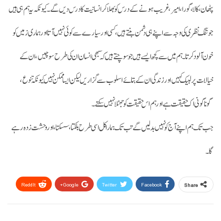
پٹھان، کالا، گورا، امیر، غریب ہونے کے درس کو بھلا کر انسانیت کا درس دیں گے۔ کیونکہ یہ ہم ہی ہیں
جو تنگ نظری کی وجہ سے اپنے ہی دشمن بنتے ہیں، کسی اور سیارے سے کوئی نہیں آتا اور ہماری زمیں کو
خون آلود کرتا۔ہم میں سے کچھ ایسے ہیں جو سوچتے ہیں کہ سبھی انسان ان کی طرح سوچیں، ان کے
خیالات پر لبیک کہیں اور زندگی ان کے بتائے اسلوب سے گزاریں لیکن ایسا ممکن نہیں کیونکہ تنوع،
گوناگونی اک حقیقت ہے اور ہم اس حقیقت کو جھٹلا نہیں سکتے۔
جب تک ہم اپنے آج کو نہیں بدلیں گے تب تک ہمارا کل اسی طرح بلکتا، سسکتا، اور وحشت زدہ رہے
گا۔
ReddIt
Google+
Twitter
Facebook
Share
Email
Pinterest
WhatsApp