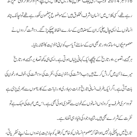
16دسمبر2014 کو جب آرمی پبلک اسکول پشاور میں کسی کلاس میں بچے ہم آواز ہوکر کوئی نظم پڑھ
رہے تھے، کسی کلاس میں ‘انسان اشرف المخلوق ہیں’کے موضوع پر مضمون لکھ رہے تھے تو اچانک چند
انسانوں نے ایسی چال چلی کہ ان کے مضامین کے سارے الفاظ پھیکے پڑ گئے۔ دہشت گردوں نے
معصوم بچوں، اساتذہ اور جو بھی ان کے سامنے آیا سب کو اپنی جنونیت کا نشانہ بنایا۔
ہر مجسمے ،تصویر، اور تاریخ کے پیچھے ایک کہانی پنہاں ہوتی ہے۔ ایسی ہی کچھ تصاویر، مجسمے اور تاریخ
میرے ذہن میں گردش کرتے ہیں جب وحشت کی، جنونیت کی، نفرت کی، دہشت کی، خوف اور خون کی
بات آتی ہے۔ اگر ایک طرف انسانی تاریخ جرات، بہادری اور ذہانت کے کارناموں سے بھری پڑی ہے
تو دوسری طرف یہ کروڑوں انسانوں کے خون سے لتھڑی ہوئی بھی ہے۔ اس میں محبت کی مہک ہے تو
نفرت کے شرارے بھی ہیں۔ شاید وجود کی بنیاد ہی تضاد ہے۔
تاریخ میں یہ پہلی بارنہیں ہوا تھا کہ معصوم انسانوں کو خاص کر طلبہ کو جارحیت پسندوں نے اپنے نظریاتی،