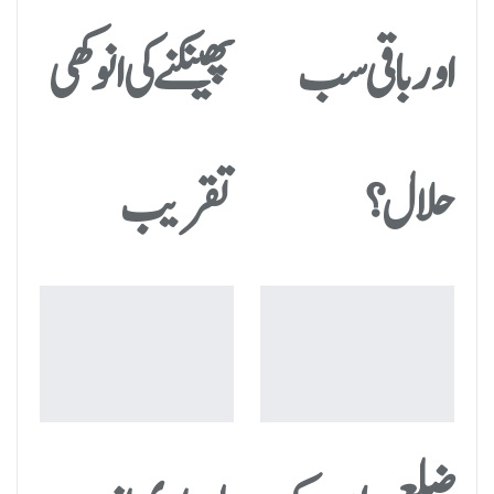
اور باقی سب
پھینکنے کی انوکھی
حلال؟
تقریب