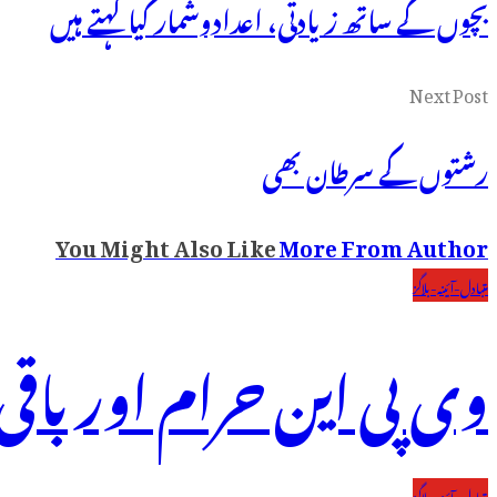
بچوں کے ساتھ زیادتی، اعدادوشمار کیا کہتے ہیں
Next Post
رشتوں کے سرطان بھی
You Might Also Like
More From Author
متبادل-آئینہ-بلاگز
وی پی این حرام اور با
متبادل-آئینہ-بلاگز