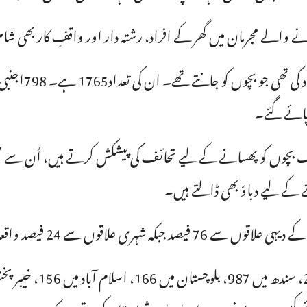
والے مجرمان میں گھر کے افراد، رشتہ دار اور واقفِ کار بھی شا
 بچوں کو پھسانے کے لیے تحائف کی پیشکش کرتے ہیں، اُن سے محب
ھنے کے لیے دباؤ بھی ڈالتے ہیں۔