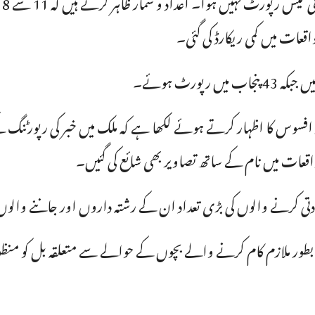
عات میں کمی ریکارڈ کی گئی۔
 کرنے والوں کی بڑی تعداد ان کے رشتہ داروں اور جاننے والوں
طور ملازم کام کرنے والے بچوں کے حوالے سے متعلقہ بل کو منظور ک