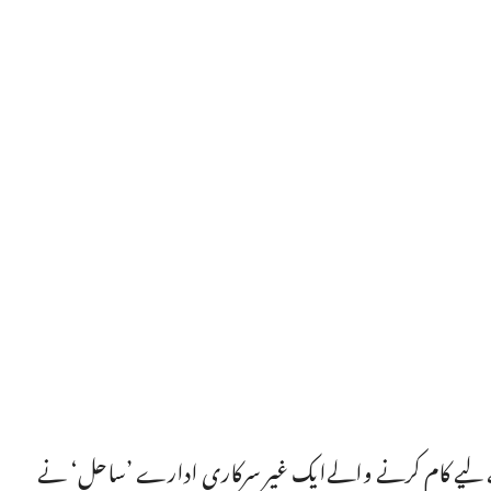
کستان میں بچوں کے حقوق کے لیے کام کرنے والےایک غیر سرکاری ادارے ’ساحل‘ نے