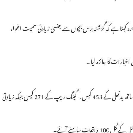
ہ ہوا ہے۔ ادارہ کہتا ہے کہ گزشتہ برس بچوں سے جنسی زیادتی سمیت اغوا،
گزشتہ برس بچوں کے خلاف کیے گئے جو بڑے جرائم رپورٹ ہوئے اُن میں اغوا کے 1455 کیس، ریپ کے 502 کیس، بچوں کے ساتھ بدفعلی کے 453 کیس، گینگ ریپ کے 271 کیس جبکہ زیادتی
 سامنے آئے۔