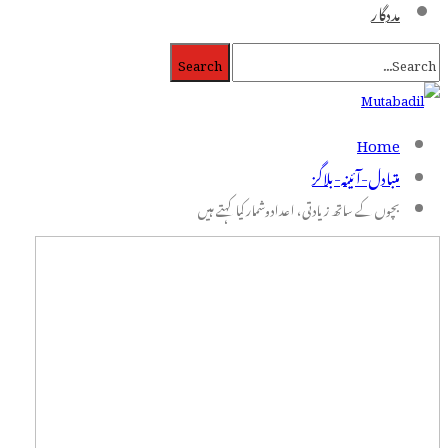
مددگار
Home
متبادل-آئینہ-بلاگز
بچوں کے ساتھ زیادتی، اعدادوشمار کیا کہتے ہیں