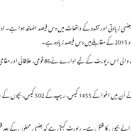
201 کے دوران بچوں کے ساتھ جنسی زیادتی اور تشدد کے واقعات میں دس فیصد اضاف
رے نے86 قومی، علاقائی اور مقامی اخبارات کا جائزہ لیا۔
کا قتل ہے۔ رپورٹ کہتی ہے کہ جنسی حملوں کے بعد قتل کے کُل 100 واقعات