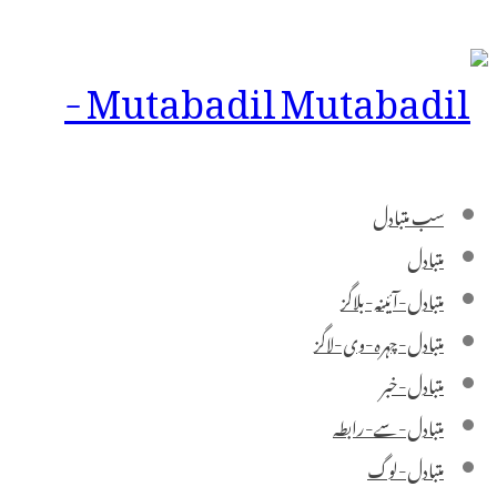
Mutabadil -
سب متبادل
متبادل
متبادل-آئینہ-بلاگز
متبادل-چہرہ-وی-لاگز
متبادل-خبر
متبادل-سے-رابطہ
متبادل-لوگ