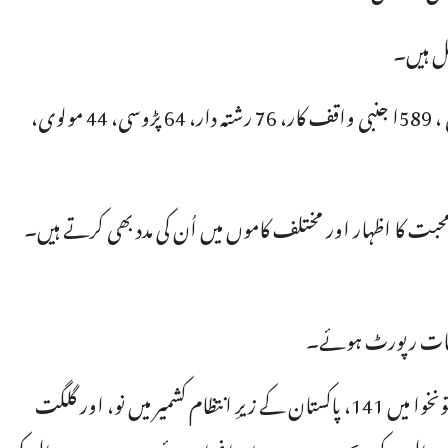
مل ہیں۔
گزشتہ سال بھی، بچوں پر تشدد کرنے والوں میں زیادہ تعداد ان افراد کی تھی جو بچوں کو جانتے تھے۔ ان کی تعداد1765 ہے۔ 798اجنبی ، 589ا جنبی واقف کار، 76 رشتہ دار، 64 پڑوسی، 44 مولوی،
ت کا اظہار اور مختلف کاموں میں اُن کی مدد بھی کرتے ہیں۔
ان میں زیادتی کے واقعات کی شرح کچھ یوں رہی: پنجاب میں 2676، سندھ میں 987، بلوچستان میں 166، اسلام آباد میں 156، خیبر پختونخوا میں 141، پاکستان کے زیرِ انتظام کشمیر میں نو، اور گلگت