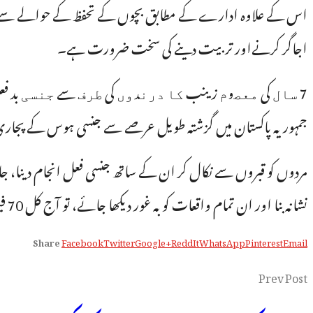
اس کے علاوہ ادارے کے مطابق بچوں کے تحفظ کے حوالے سے معلوما
اجاگر کرنےاور تربیت دینے کی سخت ضرورت ہے۔
7 ﺳﺎﻝ کی ﻣﻌﺼﻮﻡ زینب ﮐﺎ ﺩﺭﻧﺪﻭﮞ کی ﻃﺮﻑ سے ﺟﻨﺴﯽ بد فعلی کا شک
جمہوریہ پاکستان میں گزشتہ طویل عرصے سے جنسی ہوس کے پجاری یہ
مردوں کو قبروں سے نکال کر ان کے ساتھ جنسی فعل انجام دینا، جانورو 
نشانہ بنا اور ان تمام واقعات کو بہ غور دیکھا جائے، تو آج کل 70 فیصد واقعات میں مذہبی امور سے وابستہ مولوی بھی شامل ہیں، جو بھیانک عمل ہے۔
Share
Facebook
Twitter
Google+
ReddIt
WhatsApp
Pinterest
Email
Prev Post