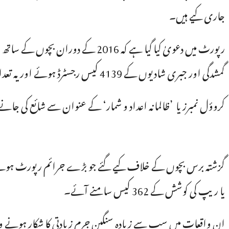
جاری کیے ہیں۔
رپورٹ میں دعویٰ کیا گیا ہے کہ 6
گمشدگی اور جبری شادیوں کے 4139 کیس رجسٹرڈ ہوئے اور یہ تعداد 2015 کے مقابلےمیں دس فیصد زیادہ ہے۔
کروؤل نمبرز یا ’ظالمانہ اعداد و شمار‘ کے عنوان سے شائع کی جانے والی اس رپورٹ کے لیے ادا
یا ریپ کی کوشش کے 362 کیس سامنے آئے۔
ان واقعات میں سب سے زیادہ سنگین جرم زیادتی کا شکار ہونے والے بچوں 