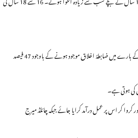
بلتستان سے چار واقعات رپورٹ ہوئے جبکہ اس سال فاٹا سے کوئی کیس رپورٹ نہیں ہوا۔ اعداد و شمار ظاہر کرتے ہیں کہ 11 سے 18 سال کے بچے سب سے زیادہ اغوا ہوئے۔ 16 سے 18 سال کی
ادارے نے ذرائع ابلاغ میں متاثرہ بچوں کی شناخت ظاہر کرنے پر افسوس کا اظہار کرتے ہوئے لکھا ہے کہ ملک میں خبر کی رپورٹنگ کے بارے میں ضابطۂ اخلاق موجود ہونے کے باوجود 47 فیصد
 کی ہوتی ہے۔
روا کر اس پر عمل درآمد کرایا جائے جبکہ چائلڈ میرج