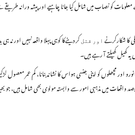
ت کو نصاب میں شامل کیا جانا چاہیے اور پیشہ ورانہ طریقے سے 
ارکرنے ﺍﻭﺭ ﻗﺘﻞ کر دینےکا کوہی پہلا واقعہ نہیں اور نہ ہی بدقسم
 کھیل کھیلتے آ رہے ہیں۔
اور مچھلوں کو اپنی جنسی ہواس کا نشانہ بنانا، کم عمر معصول لڑکیوں کو