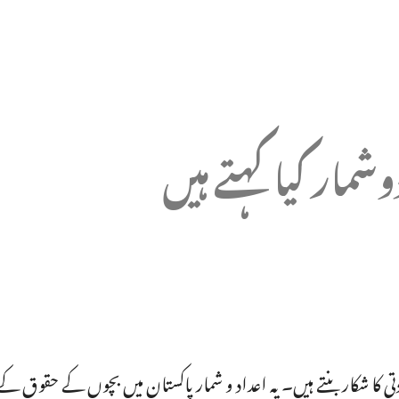
مار کیا کہتے ہیں
مطابق پاکستان میں روزانہ 11 بچے جنسی زیادتی کا شکار بنتے ہیں۔ یہ اعداد و شمار پا