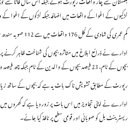
لڑکیوں کے اغوا کے واقعات میں اضافہ جبکہ لڑکوں کے اغوا کے واق
کم عمری کی شادی کے کُل 176 واقعات میں سے 112 صوبہ سندھ میں جبکہ 43 پنجاب میں رپورٹ ہوئے۔
بچوں کے نام، 23 فیصد بچوں کے والدین کے نام جبکہ چھ فیصد واقعات میں نام کے ساتھ تصاویر بھی شائع کی گئیں۔
رپورٹ کے مطابق تشویش ناک بات یہ ہے کہ بچوں کے ساتھ زیادتی
ادارے نے اپنی تجاویز میں اس بات پر زور دیا ہے کہ گھروں میں ب
ریسٹرینٹ بل کو صوبائی اور قومی سطح پر نافذ کیا جائے۔