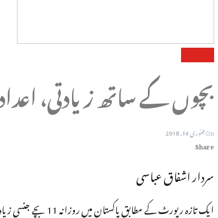
متبادل-آئینہ-بلاگز
بچوں کے ساتھ زیادتی، اعدادوش
On
جنوری 14, 2018
Share
سردار اشفاق عباسی
ایک تازہ رپورٹ کے 