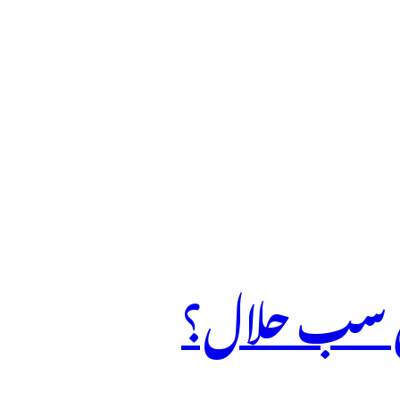
قی سب حلال؟