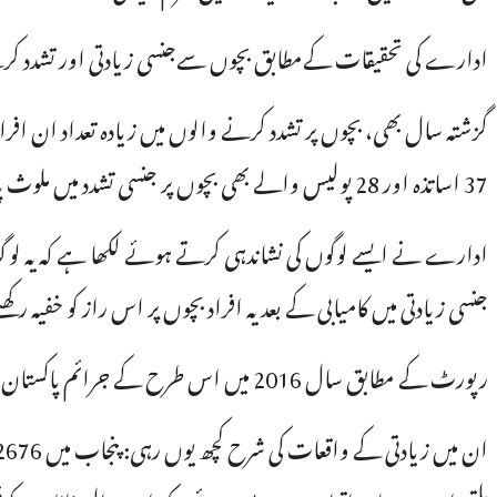
ادارے کی تحقیقات کےمطابق بچوں سےجنسی زیادتی اور تشدد کرنے 
37 اساتذہ اور 28 پولیس والے بھی بچوں پر جنسی تشدد میں ملوث پائے گئے۔
ادارے نے ایسے لوگوں کی نشاندہی کرتے ہوئے لکھا ہے کہ یہ لوگ
جنسی زیادتی میں کامیابی کے بعد یہ افراد بچوں پر اس راز کو خفیہ رک
رپورٹ کے مطابق سال 2016 میں اس طرح کے جرائم پاکستان کے دیہی علاقوں سے 76 فیصد جبکہ شہری علاقوں سے 24 فیصد واقعات رپورٹ ہوئے۔