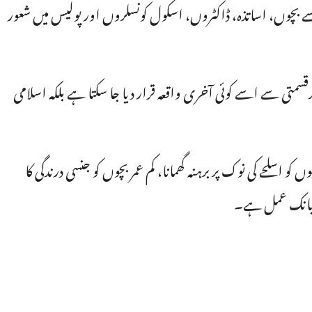
بچوں، اساتذہ، ڈاکٹروں، اسکول کونسلروں اور پولیس میں شعور
تی سے اسے کوئی آخری واقعہ قرار دیا جا سکتا ہے بلکہ اسلامی
 اسلحے کی نوک پر برہنہ گھمانا، کم عمر بچوں کو جنسی درندگی کا