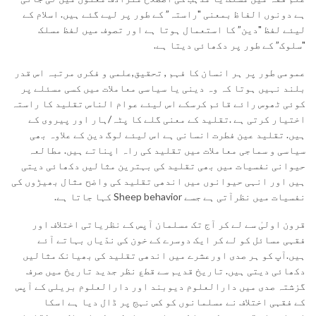
ہے دونوں الفاظ بمعنی "راستہ” کے طور پر لیے گئے ہیں. اسلام کے
لیئے لفظ "دین” کا استعمال ہوتا ہے اور تصوف میں لفظ مسلک
"سلوک” کے طور پر دکھائی دیتا ہے.
عمومی طور پر ہر انسان کا فہم , تحقیق,علمی و فکری مرتبہ اس قدر
بلند نہیں ہوتا کہ وہ دینی یا سیاسی معاملات میں کسی مسئلے پر
کوئی ٹھوس رائے قائم کرسکے اس لیئے عوام الناس تقلید کا راستہ
اختیار کرتی ہے .تقلید کے معنی گلے کا پٹہ/ہار اور پیروی کے
ہیں. تقلید عین فطرت انسانی ہے اس لیئے لوگ دین کے علاوہ بھی
سیاسی و سماجی معاملات میں تقلید کی راہ اپناتے ہیں. مطالعہ
حیوانی نفسیات میں بھی تقلید کی بہترین مثالیں دکھائی دیتی
ہیں اور انہی حیوانوں میں اندھی تقلید کی واضح مثال بھیڑوں کی
نفسیات میں نظرآتی ہے جسے Sheep behavior کہا جاتا ہے.
قرون اولیٰ سے لے کر آج تک مسلمان آپس کے نظریاتی اختلاف اور
فقہی مسائل کو لے کر ایک دوسرے کے خون کی ندّیاں بہاتے آئے
ہیں.آپ کو ہر صدی اورعشرے میں اندھی تقلید کی بھیانک مثالیں
دکھائی دیتی ہیں. تاریخ قدیم سے قطع نظر جدید تاریخ میں صرف
گزشتہ صدی میں دارالعلوم دیوبند اور دارالعلوم بریلی کے آپس
کے فقہی اختلاف نے مسلمانوں کو کس نہج پر ڈال دیا ہے اسکا