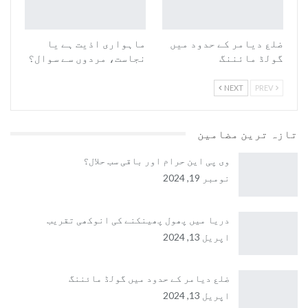
ضلع دیامر کے حدود میں
ماہواری اذیت ہے یا
گولڈ مائننگ
نجاست، مردوں سے سوال؟
NEXT
PREV
تازہ ترین مضامین
وی پی این حرام اور باقی سب حلال؟
نومبر 19, 2024
دریا میں پھول پھینکنے کی انوکھی تقریب
اپریل 13, 2024
ضلع دیامر کے حدود میں گولڈ مائننگ
اپریل 13, 2024