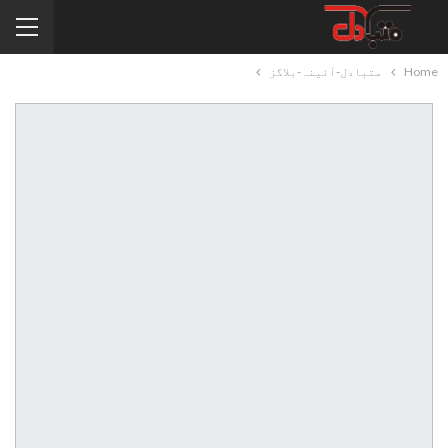
Home
متبادل-آئینہ-بلاگز