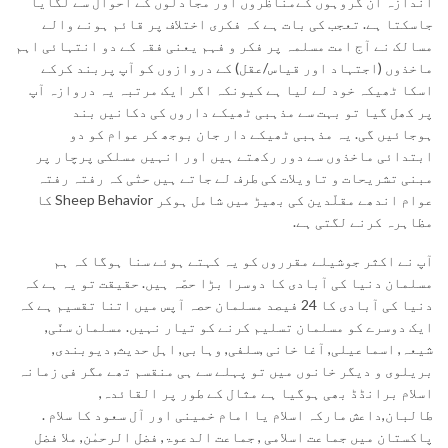
اندازہ ان گروہوں کےمناظروں اور مجادلوں کے احوال سے لگایا
جاسکتا ہے. تعجب کی بات ہے کہ فکری اختلاف پر قائم ہونے والے
مسالک نے آج امت مسلمہ پر فکر و فہم یعنی فقہ کے دو انتہائی اہم
ماخذوں (اجتہاد اور قیاس/عقل) کے دروازوں کو آپ پربند کرکے
اسکا ٹھیکہ خود لے لیا ہے کیونکہ اگر ایک مرتبہ یہ دروازہ آپ
پر کھل گیا تو بہت سے مذہبی ٹھیکے داروں کی دکانیں بند
ہوجائیں گی. یہ مذہبی ٹھیکے دار جان بوجھ کر عوام کو دو
ابتدائی ماخذوں سے دور رکھتے ہیں اور انہیں مسلکی پرچار پر
مبنی تشریحات و تاویلات کی طرف لے جاتے ہیں حتٰی کہ رفتہ رفتہ
عوام اندھے مقلّدین کی بھیڑ میں شامل ہوکر Sheep Behavior کا
مظاہرہ کرنے لگتی ہے.
آپ نے اکثر جوشیلے مقرروں کو یہ کہتے ہوئے سنا ہوگا کہ ہم
مسلمان دنیا کی آبادی کا دوسرا بڑا حصّہ ہیں. حقیقت تو یہ ہے کہ
دنیا کی آبادی کا 24 فیصد مسلمان حصہ آپس میں اتنا تقسیم ہے کہ
ایک دوسرے کو مسلمان تسلیم کرنے کو تیار نہیں. مسلمان سنّی,
شیعہ, اسماعیلی, آغا خانی ,سلفی, وہابی, اہل حدیث, دیوبندی,
بریلوی و دیگر خانوں میں تو پہلے سے ہی منقسم تھے مگر فی زمانہ
اسلام برانڈڈ بھی ہوگیا ہے مثال کے طور پر القائدہ,
طالبان,داعش مارکہ اسلام یا امام خمینی اور آل سعود کا سلام .
پاکستان میں جماعت اسلامی , جماعت الدعوۃ, فضل الرحمٰن, ملا فضل