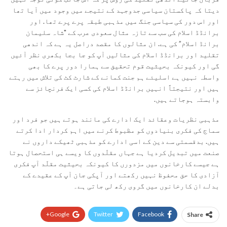
دیتا کہ پاکستان سیاسی جدوجہد کے نتیجے میں وجود میں آیا تھا
اور اس دور کی سیاسی جنگ میں مذہبی طبقہ پرے پرے تھا. اور
برانڈڈ اسلام کی سب سے تازہ مثال سعودی عرب کے "شاہ سلیمان
برانڈ اسلام” کی ہے. ان مثالوں کا مقصد دراصل یہ ہے کہ اندھی
تقلید اور برانڈڈ اسلام کی مثالیں آپ کو جا بجا بکھری نظر آئیں
گی اور کیونکہ بحیثیت قوم تحقیق سے ہمارا دور پرے کا بھی
واسطہ نہیں ہے اسلیئے ہم جنت کمانے کے شارٹ کٹ کی تلاش میں رہتے
ہیں اور نتیجتاً انہیں برانڈڈ اسلام کی کسی ایک فرنچائز سے
وابستہ ہوجاتے ہیں.
مذہبی نظریات وعقائد ایک ادارے کی مانند ہوتے ہیں جو فرد اور
سماج کی فکری بنیادوں کو مظبوط کرنے میں اہم کردار ادا کرتے
ہیں. بدقسمتی سے دین کے اسی ادارے کو مذہبی ٹھیکے داروں نے
صنعت میں تبدیل کردیا ہے جہاں مقلّدوں کا ویسے ہی استحصال ہوتا
ہے جیسے کارخانوں میں مزدورں کا کیونکہ بحیثیت مقلّد آپ فکری
آزادی کا حق محفوظ نہیں رکھتے اور آپکی جان آپ کے عقیدے کے
بدلے ان کارخانوں میں گروی رکھ لی جاتی ہے۔
Google+
Twitter
Facebook
Share