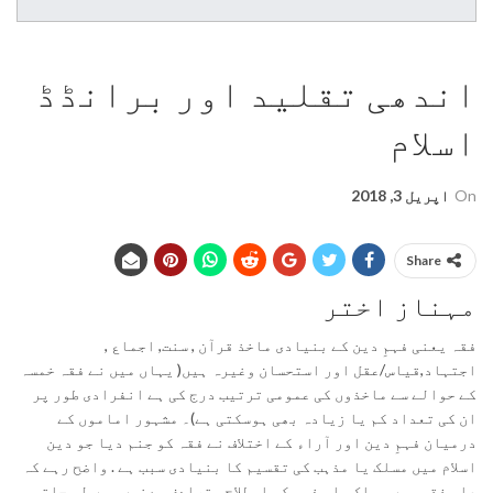
اندھی تقلید اور برانڈڈ
اسلام
On
اپریل 3, 2018
Share
مہناز اختر
فقہ یعنی فہمِ دین کے بنیادی ماخذ قرآن , سنت, اجماع ,
اجتہاد,قیاس/عقل اور استحسان وغیرہ ہیں( یہاں میں نے فقہ خمسہ
کے حوالے سے ماخذوں کی عمومی ترتیب درج کی ہے انفرادی طور پر
ان کی تعداد کم یا زیادہ بھی ہوسکتی ہے)۔ مشہور اماموں کے
درمیان فہمِ دین اور آراء کے اختلاف نے فقہ کو جنم دیا جو دین
اسلام میں مسلک یا مذہب کی تقسیم کا بنیادی سبب ہے . واضح رہے کہ
علم فقہ میں مسلک یا مذہب کی اصطلاح مترادف معنوں میں لی جاتی