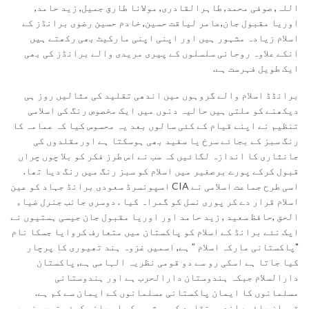
اللہ, صوفی محمد, طاہرالقادری, مولانا طارق جمیل, زید حامد,
اوریا مقبول جان,عامر لیاقت حسین, خادم حسین رضوی برانڈز کے
اسلام زیادہ مشہور ہیں اور اپنی اپنی مارکیٹ بھی رکھتے ہیں
انکے علاوہ روحانی سلسلوں کے پیری مریدی والے برانڈز کی بھی
ایک طویل فہرست ہے.
برانڈڈ اسلام والے گروہوں میں اندھی تقلید کی مثالیں روز ہی
دیکھنے کو ملتی ہیں حالیہ دنوں میں ایک مخصوص رنگ کی اسلامی
تنظیم نے اپنے قیام کے کئی سالوں بعد یہ محسوس کیا کہ عمامہ کا
رنگ سبز کے بجائے سرخ یا سفید بھی ہوسکتا ہے اورمقلدوں کی
جانثاری کا اندازہ لگائیں کہ سب نے اس طرز فکر کو بلا چوں چراں
قبول کرکے پورے برصغیر میں اسلام کو سبز رنگ میں رنگ دیا تھا.
اسی طرح جماعت اسلامی نے CIA اسپونسرڈ سعودی برانڈ جہاد کو عین
اسلام قرار دے کر پوری نسل کو گمراہ کیا . دوسری جانب جنرل ضیاء
الحق ,حافظ سعید , زید حامد اور اوریا مقبول جان جیسی ہستیوں نے
ایک نئے برانڈ کے اسلام کو پاکستان میں متعارف کروایا جسکا نام
"پاکستانی مارکہ اسلام ” ہے, اسمیں غزوہ ہند تھیوری کا پرچار
کیا جاتا ہے اسکی رو سے دو قومی نظریہ الہامی ہے, پاکستان
دارالسلام جبکہ ہندوستان دارالحرب ہے اور ہندوستانی
مسلمانوں کا ایمان پاکستانی مسلمانوں کے ایمان سے کم ہے.
قربان جائیے اندھی تقلید کی روش پر کہ اس جانب کوئی توجہ نہیں