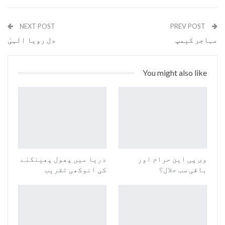
Pinterest
WhatsApp
ReddIt
Email
NEXT POST
PREV POST
مہاجر کیمپ
دل رویا الہیٰ
You might also like
وی پی این حرام اور
دریا میں پھول پھینکنے
باقی سب حلال؟
کی انوکھی تقریب