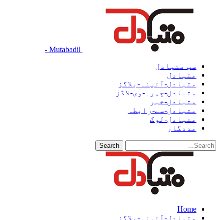
Mutabadil -
سب متبادل
متبادل
متبادل-آئینہ-بلاگز
متبادل-چہرہ-وی-لاگز
متبادل-خبر
متبادل-سے-رابطہ
متبادل-لوگ
مددگار
Home
متبادل-آئینہ-بلاگز