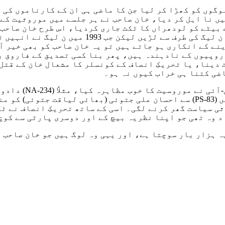
وگوں کو کھڑا کر لیا جن کا ماضی ہی ان کے کارناموں کی 
ں نا اہل کر دیا، خان صاحب نے ہر جلسے میں موروثیت کے 
 بیٹے کو لودھراں کا ٹکٹ جاری کردیا، اس طرح خان صاحب 
کھو بیٹھے۔ پھر شاہ محمود قریشی جو ایک عرصہِ 
ینے کے انکاری ہو جاتے ہیں تو یہ خان صاحب کو بھی خیر 
 دستاویز کے مطابق 3 کروڑ سے زائد روپیوں کے نادہندہ ہیں، پھر بنا کسی 
 دینا، یا تحریکِ انصاف کے کونسلر کا مشعال خان کے قتل
ضی کتنا ہی خراب کیوں نہ ہو۔
ی سیاست گھر کرنے لگی۔ اسی کے ساتھ تحریکِ انصاف نے ٹک
د وہ تھی جو اپنا نظریہ بیچ کے اور دوسری پارٹی سے کوچ
 ہزار بار سوچتا ہے، اور یہی وہ لوگ ہیں جو خان صاحب ا