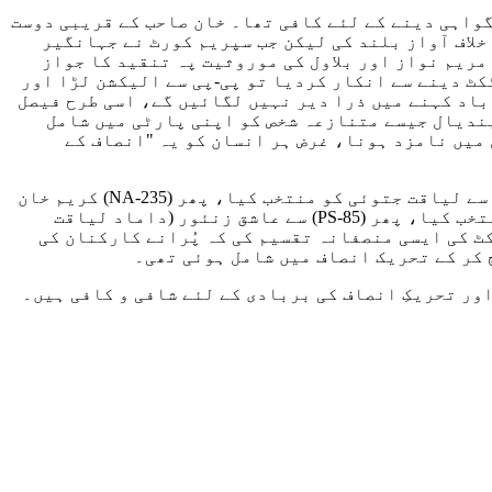
گواہی دینے کے لئے کافی تھا۔ خان صاحب کے قریبی دوست
خلاف آواز بلند کی لیکن جب سپریم کورٹ نے جہانگیر
مریم نواز اور بلاول کی موروثیت پہ تنقید کا جواز
دراز سے ن لیگ کی طرف سے لڑیں لیکن جب 1993 میں ن لیگ نے انہیں ٹکٹ دینے سے انکار کردیا تو پی-پی سے الیکشن لڑا اور
آباد کہنے میں ذرا دیر نہیں لگائیں گے، اسی طرح فیصل
تصدیق کے فاروق بندیال جیسے متنازعہ شخص کو اپنی پارٹی میں شامل
 میں نامزد ہونا، غرض ہر انسان کو یہ "انصاف کے
پھر انتخابات 2018 کے لئے واپس اندرونِ سندھ میں پی-ٹی-آئی نے موروسیت کا خوب مظاہرہ کیا، مثلاً (NA-234) دادو سے لیاقت جتوئی کو منتخب کیا، پھر (NA-235) کریم خان
جتوئی (صاحبزادہ لیاقت جتوئی) کو منتخب کیا، آگے چلیں (PS-83) سے احسان علی جتوئی (بھائی لیاقت جتوئی) کو منتخب کیا، پھر (PS-85) سے عاشق زنئور (داماد لیاقت
ٹ کی ایسی منصفانہ تقسیم کی کہ پُرانے کارکنان کی
 کر کے تحریک انصاف میں شامل ہوئی تھی۔
ور تحریکِ انصاف کی بربادی کے لئے شافی و کافی ہیں۔