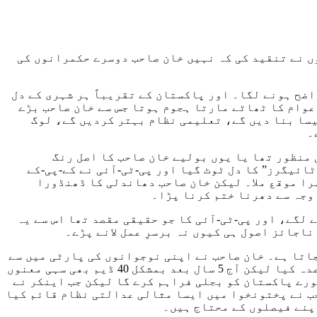
ں نے تنقید کی کہ نہیں خان صاحب دوسرے حکمرانوں کی
ن سیاسی عروج 2013 کے عام انتخابات سے کچھ پہلے واضح ہونے لگا۔ اور پاکستان کے تقریباً ہر شہری کے دل
 عوام کا ٹھاٹے مارتا ہجوم ہوتا جس سے خان صاحب بڑے
یسا بنا دیں گے، تعلیمی نظام بہتر کردیں گے، لوگ
۔
 منظور تھا یا یوں بولیے خان صاحب کا اصل رنگ
ائیگرز” کا دل ٹوٹ گیا اور پی-ٹی-آئی نے کے-پی-کے
کردگی دکھانے کا سنہرا موقع ملا۔ لیکن خان صاحب دھاندلی کا ڈھنڈورا
ے ہٹنے لگے، اور پی-ٹی-آئی کا جو حقیقی مقصد تھا اس سے یہ
اجائز اصول ہی کیوں نہ برسرِ عمل لانے پڑے۔
جاتا ہے۔ خان صاحب نے اپنی نوجوانوں کی پارٹی میں سے
پختونخوا میں 68 سالہ نوجوان کو وزیرِ اعلیٰ منتخب کیا۔ اوّل تو خان صاحب نے پختونخوا میں 350 ڈیم بنانے کا وعدہ کیا لیکن آج 5 سال بعد بمشکل 40 ڈیم بھی سہی معنوں
ورے پاکستان کو بجلی فراہم کرے گا لیکن جب اینکر نے
حب نے پختونخوا میں ایسا مثالی عدالتی نظام قائم کیا