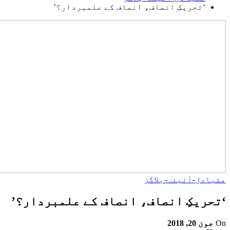
‘تحریکِ انصاف، انصاف کے علمبردار؟’
متبادل-آئینہ-بلاگز
‘تحریکِ انصاف، انصاف کے علمبردار؟’
On
جون 20, 2018