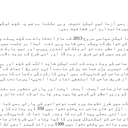
 بھی آزما لیں لیکن نتیجہ وہی نکلنا ہے جس پہ کچھ لوگو
غیرجانبداری اور شفافیت بھی۔
خان صاحب کا عروج تو 1992 کے ورلڈ کپ کے بعد ہی آچکا تھا لیک
 کی خواہش کے پیکر بھی شاید وہی تھے۔ لہذا ہر جلسے میں
زیرِ اعظم بنے تو اس ملک کو لندن، پیرس اور نیو یارک ج
ریب میں کوئی فرق نہ رہے گا اور اسی طرح کے مزید دلاسے
احب کو ووٹ دینے کے لئے لیکن شاید اللّه کو کچھ اور ہی
 تیسری بڑی جماعت بن کر سامنے آئی، تحریکِ انصاف کے "ٹ
نا لی، مختصر یہ کے انتخابات 2018 کے لئے خان صاحب کو کے-پی-کے میں اپنی کار
مت بنانے کے بعد خان صاحب آہستہ آہستہ اپنے اور پارٹی منشور س
و وزیراعظم کی کرسی چاہیے پھر چاہے اس کے لئے جائز و ن
کے میں طرزِ حکومت پر، جسے نوجوانوں کی پارٹی بھی کہا 
نے اتنی بجلی پیدا کرنے کا وعدہ کیا تھا کہ کے-پی-کے پ
ان صاحب کو ٹیکنیکل چیزوں کا کیا پتا، اسی طرح خان صا
ائد کیسز ابھی تک اپنے فیصلوں کے محتاج ہیں۔