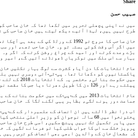
Share
صہیب حسن
میں نے اپنی پچھلی تحریر میں لکھا تھا کہ خان صاحب کو
طرح نہیں ہیں، لہذا آئیے دیکھ لیتے ہیں خان صاحب کی 
میں اگر اُس وقت کوئی بستہ تو وہ خان صاحب تھے، اور سب
بڑے وعدے کرتے اور امید کے چراغ روشن کرتے کہ اگر وہ و
بہار سے اس ملک میں نوکریاں ڈھونڈنے آئیں گے، امیر و غ
عام انتخابات کا دن آیا، کثرت سے لوگ بہار نکلیں خان ص
پاکستانیوں کو دکھانا تھا۔ پی-ٹی-آئی دوسری نہیں بلکہ
میں حکومت ب
پیٹتے رہے اور 126 دن کا طویل دھرنا دیا جس کا مقصد نواز شریف صاحب کا استعفیٰ تھا، لہٰذا اے-پی-ایس سانحے کی وجہ سے دھرنا ختم کرنا پڑا۔
عام انتخابات 2013 میں کے-پی-کے میں حکو
جماعت دور ہونے لگی، بظاہر یہی لگنے لگا کہ خان صاحب ک
اب ذرا نظر ڈالتے ہیں ان انصاف کے علمبردار کے کے-پی-
میں پایہِ تکمیل تک نہیں پہنچ سکیں، اسی طرح خان صاحب 
پرویز خٹک سے اس کا جواب طلب کیا تو فرمانے لگیں کہ خ
کہ مشعال خان کے والدین ابھی بھی انصاف کو ترس رہیں ہیں، ساتھ ہی پختونخوا میں 1300 سے ز