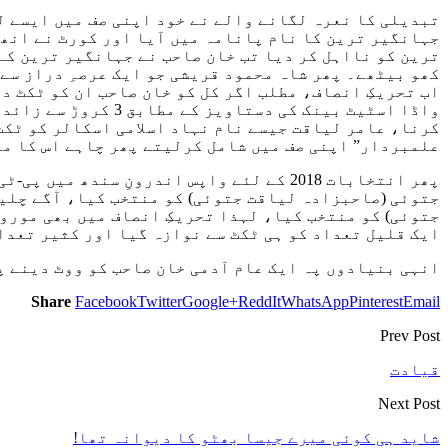
تبدیلی کا نعرہ لگانے والے نے خود اپنی صف میں ایسے ل
جہانگیر ترین کا نام پانامہ میں آیا اور کورٹ نے انھی
ترین کو نااہل کر دیا تب خان صاحب نے جہانگیر ترین کے
اب تحریکِ انصاف، مطلب اگر کل کو خان صاحب ان کو ٹکٹ د
واڈا اسٹیٹ بینک کی
کرنا، عامر لیاقت جیسے نام نہاد اسلامی اسکالر کو ٹکٹ
علمبردار” اپنی صف میں شامل کرلیتے پھر چاہے اس کا ما
جتوئی) کو منتخب کیا، لہذا تحریکِ انصاف میں بھی موروث
ایک قلیل تعداد کو ہی ٹکٹ سے نوازہ گیا اور کثیر تعدا
انہی بنیادوں پہ ایک عام آدمی خان صاحب کو ووٹ دینے پہ
Share
Facebook
Twitter
Google+
ReddIt
WhatsApp
Pinterest
Email
Prev Post
قیادت
Next Post
شاید ہی کوئی میرے جیسا بھٹو کا دیوانہ تھا!