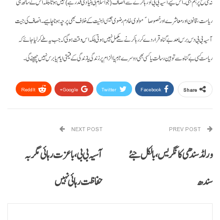
نہ کسی سطح پر ہم بھی۔ اس لیے آسیہ بی بی کو رہا کرنے سے انصاف (جو اسلام کی بنیادی قدر ہے) نہیں ہوتا، بلکہ اس کے ساتھ ہی
ریاست، قانون اور معاشرے اور خصوصاﹰ مولوی خادم رضوی جیسی ذہنیت کے خلاف بھی پرچہ ہونا چاہیے۔ انصاف کی جیت
آسیہ بی بی دس برس بعد بے گناہ قرار دے کر رہا کرنے سے مکمل نہیں ہوتی بلکہ اس وقت ہو گی کہ جب یہ طے کر لیا جائے کہ
ریاست کسی بے گناہ سے توہین رسالت یا کسی بھی دوسرے جرم یا الزام پر زندگی یا زندگی کے قیمتی ایام یا برس نہیں چھینے گی۔
ReddIt
Google+
Twitter
Facebook
Share
Email
Pinterest
WhatsApp
NEXT POST
PREV POST
ورلڈ سندھی کانگریس، بالکل جئے
آسیہ بی بی، باعزت رہائی مگر بہ
سندھ
حفاظت رہائی نہیں