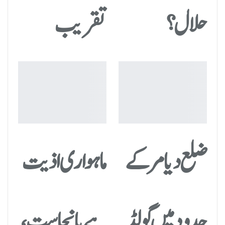
حلال؟
تقریب
ضلع دیامر کے
ماہواری اذیت
حدود میں گولڈ
ہے یا نجاست،