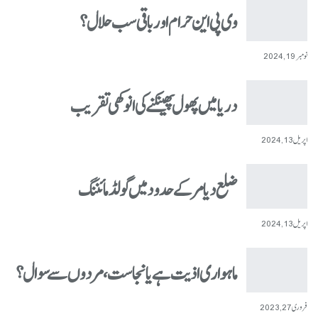
وی پی این حرام اور باقی سب حلال؟
نومبر 19, 2024
دریا میں پھول پھینکنے کی انوکھی تقریب
اپریل 13, 2024
ضلع دیامر کے حدود میں گولڈ مائننگ
اپریل 13, 2024
ماہواری اذیت ہے یا نجاست، مردوں سے سوال؟
فروری 27, 2023