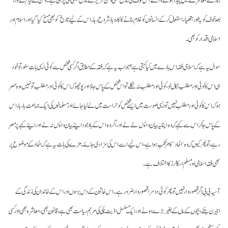
بعد خوف کو بہ طور ہتھیار استعمال کر کے انسانوں کو غلام بنانے کا کاروبار شروع رہا۔ اس کے لیے تاریخ کو بھی مسخ کیا گیا اور اسلام اور
اسلامی اقدار کو بھی۔
سوال یہ ہے کہ اسلامی فقہ اس بارے میں کیا کہتی ہے؟ جواب یہ ہے کہ فقہ کے مطابق اگر کسی شخص سے کوئی ایسی بات سنو، تو خود
ہی اس کا کوئی اور مطلب نکال لو، کوئی اور مطلب نہ نکلے تو اس شخص کے پاس جاؤ اور پوچھو کہ اس کا کوئی اور مطلب تو نہیں، وہ مصر
ہو کہ اس کا کوئی اور مطلب نہیں تو ایسی صورت میں ایسے شخص کو حراست میں لے لیا جائے اور مسلمانوں کی ایک جماعت بار بار اس
کے پاس جا کر اس سے کہے کہ وہ اپنا یہ بیان واپس لے لے اور اگر وہ اس کے باوجود اپنے بیان واپس نہ لے اور اپنے کہے پر مصر
رہے، تو پھر کیوں کہ وہ ’الحاد‘ کا مرتکب ہوا ہے، اس لیے اسے اس کی سزا دی جائے۔ مزے کی بات یہ ہے کہ الحاد کے موضوع پر
بھی فقہ اسلامی اور مسلم اسکالرز کا اختلاف ہے۔
آسیہ بی بی اگر قصوروار نہیں تو پھر کوئی دوسرا قصوروار ضرور ہے۔ اس خاتون کے دس برسوں اور اس کے خاندان کی زندگی کے
اجیرن بننے، بچوں کے ماں کے بغیر بڑے ہونے اور ایک مسلسل اذیت ناکی کی مرجم ریاست بھی ہے، قانون بھی، معاشرہ بھی اور کسی