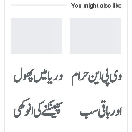
You might also like
وی پی این حرام
دریا میں پھول
اور باقی سب
پھینکنے کی انوکھی