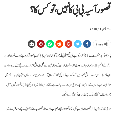
قصور آسیہ بی بی کا نہیں، تو کس کا؟
On
اکتوبر 31, 2018
Share
پاکستان کی سپریم کورٹ نے 31 اکتوبر کو اپنے ایک تفصیلی فیصلے میں مسیحی خاتون آسیہ بی بی کو بے قصور قرار دیتے ہوئے فوری طور پر
رہا کرنے کا حکم سنایا۔ دوسری جانب مولوی خادم رضوی اور ان کے حامی فیصلے سے قبل ہی واضح انداز سے کہہ چکے ہیں کہ وہ عدالت
کا فیصلہ صرف اس صورت میں تسلیم کریں گے، اگر وہ فیصلہ ان کی منشا کے مطابق آئے، دوسری صورت میں احتجاج کیا جائے گا۔ یعنی
مولوی صاحب اور ان کے حواری جو ایک طویل عرصے سے یہ فرما رہے تھے کہ اس سلسلے میں قانون کی بالادستی قائم ہو، انہیں اصل
میں ’انصاف‘ کی نہیں بلکہ اپنی تاویلات کی توثیق درکار تھی۔
میری نگاہ میں آسیہ بی بی قصوروار ہیں۔ بالکل ویسی قصوروار جیسے ہم سب ہیں۔ ہمارا قصور یہ ہے کہ ہم ایک ایسے معاشرے میں