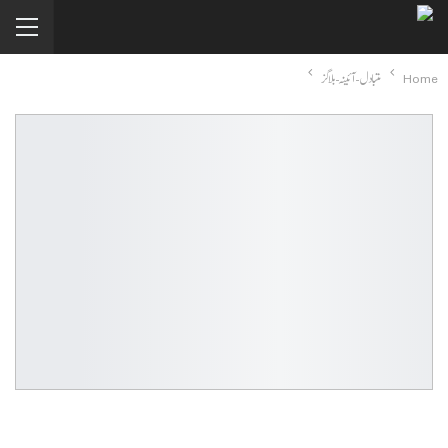
Home
متبادل-آئینہ-بلاگز