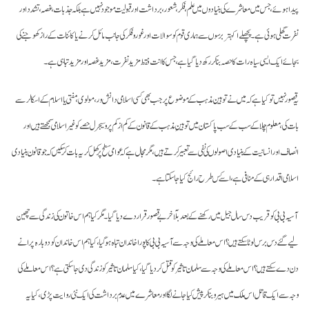
پیدا ہوئے، جس میں معاشرے کی بنیادوں میں علم، فکر، شعور، برداشت اور قبولیت موجود نہیں ہے بلکہ جذبات، غصہ، تشدد اور
نفرت گھلی ہوئی ہے۔ پچھلے اکہتر برسوں سے ہماری قوم کو سوالات اور غور و فکر کی جانب مائل کرنے یا کائنات کے راز کھوجنے کی
بجائے ایک ایسی سیاہ رات کا حصہ بنا کر رکھ دیا گیا ہے، جس کا انت فقط مزید نفرت، مزید غصہ اور مزید تباہی ہے۔
یہ قصور نہیں تو کیا ہے کہ میں نے توہین مذہب کے موضوع پر جب بھی کسی اسلامی دانش ور، مولوی، مفتی یا اسلام کے اسکالر سے
بات کی، معلوم چلا کے سب کے سب پاکستان میں توہینِ مذہب کے قانون کے کم از کم پروسیجرل حصے کو غیراسلامی سمجھتے ہیں اور
انصاف اور انسانیت کے بنیادی اصولوں کی نفی سے تعبیر کرتے ہیں، مگر مجال ہے کہ عوامی سطح پر کھل کر یہ بات کر سکیں کہ جو قانون بنیادی
اسلامی اقدار ہی کے منافی ہے، اسے کس طرح رائج کیا جا سکتا ہے۔
آسیہ بی بی کو قریب دس سال جیل میں رکھنے کے بعد بلآخر بے قصور قرار دے دیا گیا۔ مگر کیا ہم اس خاتون کی زندگی سے چھین
لیے گئے دس برس لوٹا سکتے ہیں؟ اس معاملے کی وجہ سے آسیہ بی بی کا پورا خاندان تباہ ہو گیا، کیا ہم اس خاندان کو دوبارہ پرانے
دن دے سکتے ہیں؟ اس معاملے کی وجہ سے سلمان تاثیر کو قتل کر دیا گیا، کیا سلمان تاثیر کو زندگی دی جا سکتی ہے؟ اس معاملے کی
وجہ سے ایک قاتل اس ملک میں ہیرو بنا کر پیش کیا جانے لگا اور معاشرے میں عدم برداشت کی ایک نئی روایت پڑی، کیا یہ