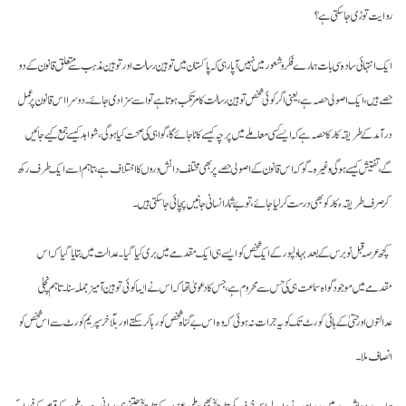
روایت توڑی جا سکتی ہے؟
ایک انتہائی سادہ سی بات ہمارے فکر و شعور میں نہیں آ پا رہی کہ پاکستان میں توہین رسالت اور توہین مذہب سے متعلق قانون کے دو
حصے ہیں، ایک اصولی حصہ ہے، یعنی اگر کوئی شخص توہین رسالت کا مرتکب ہوتا ہے تو اسے سزا دی جائے۔ دوسرا اس قانون پر عمل
درآمد کے طریقہ کار کا حصہ ہے کہ ایسے کسی معاملے میں پرچہ کیسے کاٹا جائے گا، گواہی کی صحت کیا ہو گی، شواہد کیسے جمع کیے جائیں
گے، تفتیش کیسے ہو گی وغیرہ۔ گو کہ اس قانون کے اصولی حصے پر بھی مختلف دانش وروں کا اختلاف ہے، تاہم اسے ایک طرف رکھ
کر صرف طریقہء کار کو بھی درست کر لیا جائے، تو بے شمار انسانی جانیں پچائی جا سکتی ہیں۔
کچھ عرصہ قبل نو برس کے بعد بہاولپور کے ایک شخص کو ایسے ہی ایک مقدمے میں بری کیا گیا۔ عدالت میں بتایا گیا کہ اس
مقدمے میں موجود گواہ سماعت ہی کی حس سے محروم ہے، جس کا دعویٰ تھا کہ اس نے ایسا کوئی توہین آمیز جملہ سنا۔ تاہم نچلی
عدالتوں اور حتیٰ کے ہائی کورٹ تک کو یہ جرات نہ ہوئی کہ وہ اس بے گناہ شخص کو رہا کر سکتے اور بلآخر سپریم کورٹ سے اس شخص کو
انصاف ملا۔
ہمارے معاشرے میں پیدا ہونے والے اس خوف کی تاریخ بھی وطن عزیر کے تاریخ جتنی ہی پرانی ہے۔ وطن کے قیام کے فوراﹰ