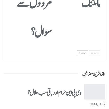
مائننگ
مردوں سے
سوال؟
NEXT
PREV
تازہ ترین مضامین
وی پی این حرام اور باقی سب حلال؟
نومبر 19, 2024