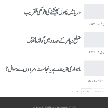
دریا میں پھول پھینکنے کی انوکھی تقریب
اپریل 13, 2024
ضلع دیامر کے حدود میں گولڈ مائننگ
اپریل 13, 2024
ماہواری اذیت ہے یا نجاست، مردوں سے سوال؟
فروری 27, 2023
1 of 246
NEXT
PREV
© 2026 - Mutabadil. All Rights Reserved.