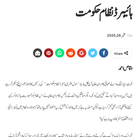
ہائیبرڈ نظام حکومت
On
ستمبر 26, 2020
Share
وقاص احمد
مثبت رپورٹنگ والے صحافی کامران خان آج کل بار بار”سول ملٹری ہائبرڈ نظام حکومت“ کی برکتوں کا ڈھنڈھورا پیٹتے نظر آرہے
ہیں۔ جس پر وہ مبارکباد کے مستحق ہیں کیونکہ دیگر منافقینِ وقت کے برعکس، کامران خان نے اس نظام کو جمہوریت یا ڈیموکریسی
کہنے کا لفظی تردّد بھی ختم کردیا ہے، لیکن مسئلہ یہ ہے کہ میں باوجود کوشش کہ یہ ڈھونڈ نہیں پا رہا تھا کہ موجودہ نظام میں ہائیبرڈ فیچر
(دو مختلف سسٹمز کا ملاپ) ہے کیا؟
خیر ایک دن ایک سڑک سے گزرتے ہوئے میں نے ”ہنڈریڈ روپیز شاپ“ کا بورڈ دیکھا۔ میں حیران ہوا کہ کیا واقعی آج کے