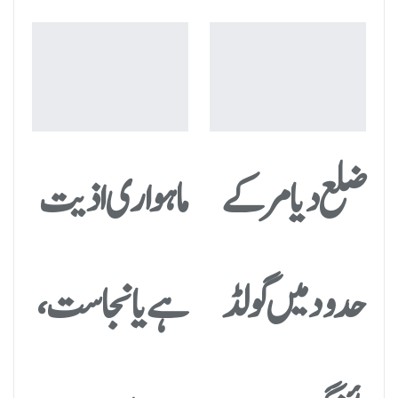
ضلع دیامر کے
ماہواری اذیت
حدود میں گولڈ
ہے یا نجاست،