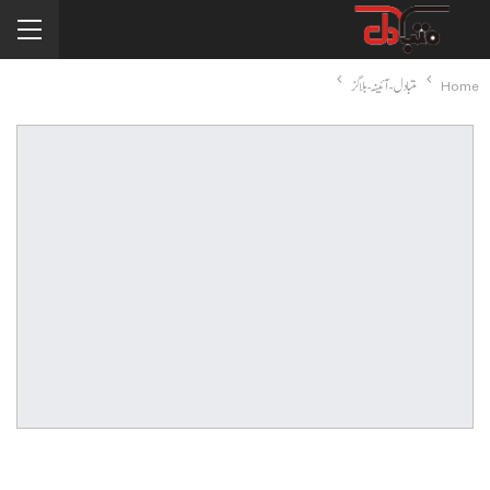
Home
متبادل-آئینہ-بلاگز