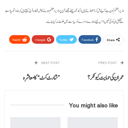
وزیراعظم کون ہے آئیے مل کر ڈھونڈتے ہیں! کیونکہ پہلے مجھے جن پر وزیراعظم ہونے کا شبہ تھا وہ آج کہتے ہیں کہ ہمارا تو سیاست
سے تعلق ہی کوئی نہیں! اس لیئے ہمارے ادارے کو سیاست میں ملوث نہ کیا جائے۔
ReddIt
Google+
Twitter
Facebook
Share
Email
Pinterest
WhatsApp
NEXT POST
PREV POST
عمران کی حمایت کیونکر؟
”شارٹ کٹ“ کا معاشرہ
You might also like