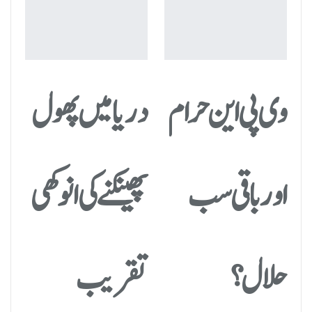
وی پی این حرام
دریا میں پھول
اور باقی سب
پھینکنے کی انوکھی
حلال؟
تقریب