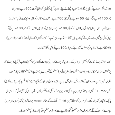
دور میں بھی سو روپے کی چیزیں ملتی ہیں؟ سو یہ دیکھنے کے لیئے اندر چلا گیا۔ پہلی چیز کو اٹھایا، قیمت 500 روپے، دوسری
چیز 1100 روپے، تیسری چیز 450 روپے، چوتھی چیز 700 روپے۔ میں نے دکاندار کو بلا لیا اور پوچھا بھائی یہ ”ہنڈریڈ
روپیز شاپ“ ہی ہے ناں؟ بولا جی ہاں! میں نے کہا پھر 100 روپے والی چیزیں کدھر ہیں؟ اس نے کہا سر 100 روپے کی تو
یہاں کوئی چیز نہیں ہے۔ میں نے کہا پھر یہ باہر اتنا بڑا ”ہنڈریڈ روپیز شاپ“ کا بورڈ کیوں لٹکائے بیٹھے ہو؟ دکاندار بولا! سر یہ تو
دکان کا نام ہے۔ اس کا یہ ہرگز مطلب نہیں ہے کہ یہاں 100 روپے کی اشیاء بھی ملتی ہیں۔
تو صاحبو! میں نے دکاندار کو جپھی ڈالی اس کے دونوں ہاتھ چومے کہ اس کی بدولت مجھے میری الجھن کا جواب مل گیا۔ اسی لمحے مجھ
پر منکشف ہوا کہ ”دکاندار کامران خان“ جس سول ملٹری ہائیبرڈ سسٹم کے قصیدے پڑھتا ہے، اس سسٹم کا خالی نام ہی ”سول
ملٹری ہائیبرڈ“ ہے، ورنہ دکان کے اندر مارشل لاء ہی چل رہا ہے۔ جیسے سوزوکی مہران کے پیچھے ”ٹربو“ کا اسٹکر چپکادینے سے گاڑی کا
انجن ”Turbo“ نہیں ہوجاتا، جس طرح چائنہ کی 70 سی سی موٹر سائیکل کا سائلنسر نکال کر آپ اس کی پھٹی ہوئی آواز کو ہیوی
بائیک کا متبادل نہیں کہہ سکتے، جس طرح گدھا گاڑی پر F-16 لکھنے سے گدھا mach 2 پر اڑنا شروع نہیں کردیتا اسی طرح
بیچارے عمران کے گلے میں صرف وزیراعظم کی تختی لٹکا دینے سے نا وہ وزیراعظم بن گیا اور نہ ہی یہ سسٹم جمہوری۔