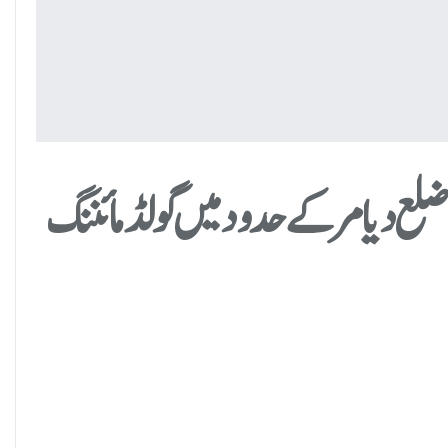
لع دیامر کے حدود میں گولڈ مائننگ