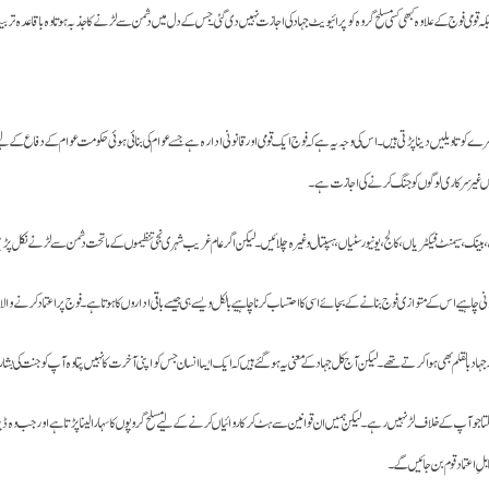
 قومی فوج کے علاوہ کبھی کسی مسلح گروہ کو پرائیویٹ جہاد کی اجازت نہیں دی گئی۔ جس کے دل میں دشمن سے لڑنے کا جذبہ ہوتا وہ باقاعدہ ترب
ک دوسرے کو تاویلیں دینا پڑتی ہیں۔ اس کی وجہ یہ ہے کہ فوج ایک قومی اور قانونی ادارہ ہے جسے عوام کی بنائی ہوئی حکومت عوام کے دفاع کے لی
 میں غیر سرکاری لوگوں کو جنگ کرنے کی اجازت ہے۔
، بینک، سیمنٹ فیکٹریاں، کالج، یونیورسٹیاں، ہسپتال وغیرہ چلائیں۔ لیکن اگر عام غریب شہری نجی تنظیموں کے ماتحت دشمن سے لڑنے نکل پ
 چاہیے اس کے متوازی فوج بنانے کے بجائے اسی کا احتساب کرنا چاہیے بالکل ویسے ہی جیسے باقی اداروں کا ہوتا ہے۔ فوج پر اعتماد کرنے والا
لم اور جہاد بالقلم بھی ہوا کرتے تھے۔لیکن آج کل جہاد کے معنی یہ ہو گئے ہیں کہ ایک ایسا انسان جس کو اپنی آخرت کا نہیں پتا وہ آپ کو جنت
سکتا جو آپ کے خلاف لڑ نہیں رہے۔ لیکن ہمیں ان قوانین سے ہٹ کر کاروائیاں کرنے کے لیے مسلح گروپوں کا سہارا لینا پڑتا ہے اور جب وہ ڈیڑھ س
ِ اعتماد قوم بن جائیں گے۔