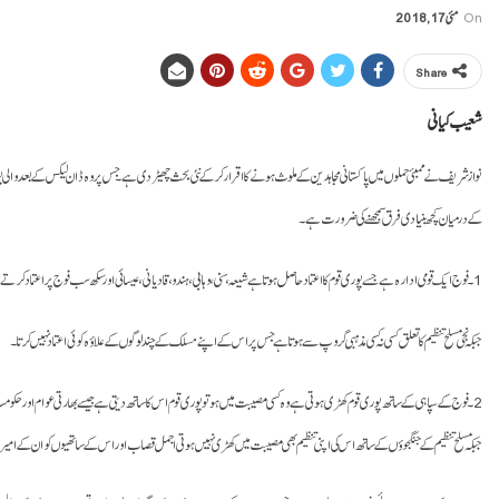
On
مئی 17, 2018
Share
شعیب کیانی
نواز شریف نے ممبئی حملوں میں پاکستانی مجاہدین کے ملوث ہونے کا اقرار کر کے نئی بحث چھیڑ دی ہے۔ جس پر وہ ڈان لیکس کے بعد والی پوز
کے درمیان کچھ بنیادی فرق سمجھنے کی ضرورت ہے۔
1۔ فوج ایک قومی ادارہ ہے جسے پوری قوم کا اعتماد حاصل ہوتا ہے شیعہ، سنی، وہابی، ہندو، قادیانی، عیسائی اور سکھ سب فوج پر اعتماد کرتے ہیں۔
جبکہ نجی مسلح تنظیم کا تعلق کسی نہ کسی مذہبی گروپ سے ہوتا ہے جس پر اس کے اپنے مسلک کے چند لوگوں کے علاؤہ کوئی اعتماد نہیں کرتا۔
2۔ فوج کے سپاہی کے ساتھ پوری قوم کھڑی ہوتی ہے وہ کسی مصیبت میں ہو تو پوری قوم اس کا ساتھ دیتی ہے جیسے بھارتی عوام اور حکومت کلبوشن یادیو کے ساتھ کھڑی ہے یا اکہتر میں ہم اپنے بھارت میں قید نوے ہزار فوجیوں کے ساتھ کھڑے تھے۔
جبکہ مسلح تنظیم کے جنگجوؤں کے ساتھ اس کی اپنی تنظیم بھی مصیبت میں کھڑی نہیں ہوتی اجمل قصاب اور اس کے ساتھیوں کو ان کے امیر نے بھی پ