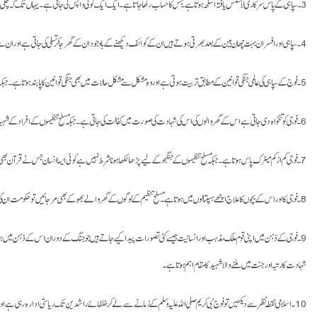
3۔ سپاہی کے پاس سرکاری لائسنس یافتہ اسلحہ ہوتا ہے۔جس کا حساب رکھا جاتا ہے۔ ایک ایک گولی واپس لی جاتی ہے۔ یہاں تک کہ چلی ہوئی گولیوں کے خول بھی گنے اور جمع کیے جاتے ہیں۔ جبکہ نجی مسلح تنظیموں کے پاس بغیر لائسنس کے اسلحہ ہوتا ہے جس کا کوئی ریکارڈ نہیں ہوتا۔ جب جہاں جتنا چاہیں استعمال کر لیں۔ یعنی یہ اسلحہ ذاتی دشمنی کے لیے بھی استعمال ہو سکتا ہے۔
4۔سپاہی اور افسران بہت چھان بین کے بعد بھرتی ہوتے ہیں ان کے کوائف دیکھنے کے باوجود ان کے گھر جا کر تسلی کی جاتی ہے اور ان سے متعلقہ تھانے کا کریکٹر سرٹیفکیٹ لیا جاتا ہے۔ ان کی ذہنی اور جسمانی فٹنس کا معائنہ کیا جاتا ہے۔ جبکہ نجی مسلح افراد کو تنظیم میں رکھتے ہوئے بس کلمہ اور جنگی جذبہ دیکھا جاتا ہے۔
5۔فوج کے سپاہی کی عالمی جنگی قوانین کے مطابق تربیت ہوتی ہے اور وہ مشکل سے مشکل حالات میں بھی جنگی قوانین کا پابند ہوتا ہے۔ جبکہ ملیٹینٹس کے لیے کوئی قوانین وضع نہیں کیے گئے۔ اور زیادہ تر ممالک نے یہ تنظیمیں اسی لیے بنا رکھی ہیں تا کہ ان سے وہ کام لیا جا سکے جس کی اجازت فوج کا قانون نہیں دیتا۔ اسی لیے پاکستانی حکومت نے کبھی یہ تسلیم نہیں کیا کہ کشمیر میں کوئی پاکستانی مسلح تنظیم کام کر رہی ہے۔
6۔فوجی کو تنخواہ دی جاتی ہے اس کے گھر والوں کی اس کی شہادت کی صورت میں کفالت کی جاتی ہے۔ جبکہ مسلح تنظیموں کے افراد کے شہید ہونے کی صورت میں کی فیملیز کو الٹا بعد میں ایجنسیاں تنگ کرتی ہیں۔
7۔ فوجی کم از کم میٹرک پاس ہوتا ہے۔ جبکہ مسلح تنظیموں کے جنگجو کے لیے پڑھا لکھا ہونا شرط نہیں ہے کوئی ایسا انسان جس نے قرآن بھی نہ پڑھا ہو وہ بھی جنگ کرنے جا سکتا ہے۔
8۔فوجی کا اور اس کے بچوں کا علاج اچھے ہسپتالوں میں ہوتا ہے۔ مسلح تنظیم کے لوگوں کے گھر والے بھوکے بھی مر جائیں تو حکومت ان کی مدد نہیں کرتی۔
9۔فوجی کے ذہن میں اپنی قوم، ملک، مذہب اور انسانیت جیسے کئی تصورات پیدا کیے جاتے ہیں جو جنگ کے دوران اس کے ذہن میں ہ
شہادت کا رتبہ اور جنت میں ملنے والا شہید کا مقام اہم ہوتا ہے۔
10۔اسلامی نقطہ نظر سے دیکھیں تو فوج نبی کریم صلی اللہ علیہ وسلم کے زمانے سے لے کر خلفائے راشدین تک ریاستی ادارہ رہی ہے ا