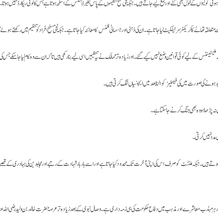
وتے ہیں۔ جبکہ ملٹنٹ کو صرف اس کی اپنی آخرت تک محدود کیا جاتا ہے اور اسے بار بار شہادت کے رتبے اور مجاہدین کی بہادری کے ق
ور ہر مہذب معاشرے اور مذہب میں دفاع حکومت کی ہی زمہ داری ہے۔وصال نبوی کے بعد زیادہ تر عرصہ حضرت خالد بن ولید رضی اللہ عنہ نے اسلا