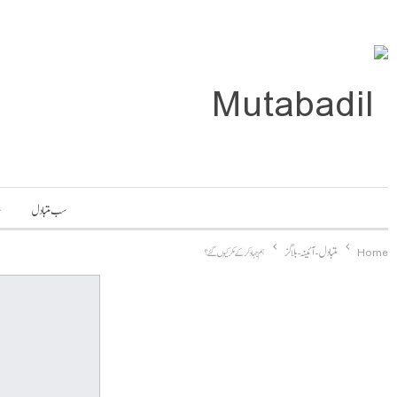
سب متبادل
م
Home
متبادل-آئینہ-بلاگز
ہم جہاد کر کے مکر کیوں گئے؟