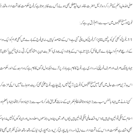
صلی اللہ علیہ وسلم کے مقرر کردہ جرنیل حضرت خالد بن ولید معطل بھی ہوئے۔ جس سے ظاہر ہوتا ہے کہ فوج حکومت کا ماتحت ادارہ تھا۔ جبکہ
فوج اور مسلح تنظیموں میں سب سے اہم فرق یہ ہے کہ:
11۔ فوج کو کبھی کسی کو یہ نہیں بتانا پڑا کہ فوج کیوں بنائی گئی ہے، اس کے مقاصد کیا ہیں۔ نہ ہی فوج کے بارے میں کبھی عوام کو ای
کے ذریعے عوام کو اپنے بارے میں قائل کرنا پڑتا ہے اس کے باوجود ایک بھاری اکثریت ان پر اعتماد نہیں کرتی۔ نہ ہی آئینِ پاکستان
جہاد یا جنگ صرف اور صرف فوج کی زمہ داری ہے۔ فوج کا کام ہے بارڈر پر لڑے، جبکہ سول لوگوں کا کام ہے کہ وہ سرحد کے اندر حکومت
اس بد ترین صورتِ حال میں بھی ہمیں مسلح تنظیموں کو فوج پر ترجیح نہیں دینی چاہیے۔ فوج جتنی بھی کرپٹ ہو جائے ہمیں اس کی عزت کرنی
کسی زمانے میں جہاد بالنفس سب سے بڑا جہاد ہوتا تھا، ظالم حکمران کے سامنے کلمہ حق بلند کرنا سب سے بڑا جہاد ہوا کرتا تھا، جہاد بالع
اسلام کے جنگی قوانین وہی ہیں جو اس وقت عالمی جنگی قوانین ہیں بچوں، عورتوں، بیماروں، بوڑھوں، معذوروں اور ان لوگوں کو نہیں مارا جا 
بھی وقت ہے حکومت اور اس کے ماتحت ادارے اپنی ذمہ داریاں پوری کریں ورنہ ہم پوری دنیا کے ساتھ ساتھ اللہ کی نظر میں بھی ناقابل