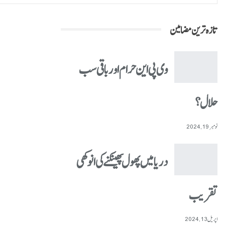
تازہ ترین مضامین
وی پی این حرام اور باقی سب
حلال؟
نومبر 19, 2024
دریا میں پھول پھینکنے کی انوکھی
تقریب
اپریل 13, 2024