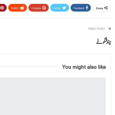
ReddIt
Google+
Twitter
Facebook
Share
PREV POST
چند شگوفے
You might also like