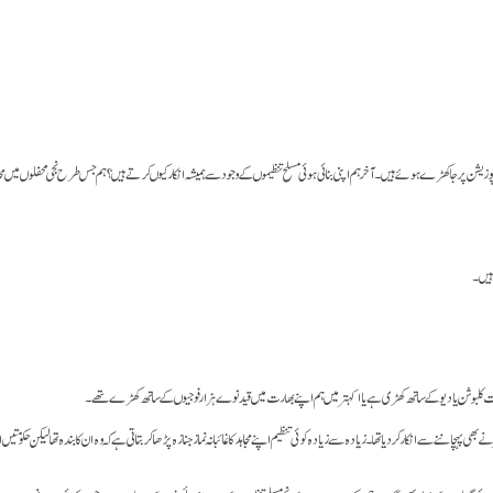
یشن پر جا کھڑے ہوئے ہیں۔ آخر ہم اپنی بنائی ہوئی مسلح تنظیموں کے وجود سے ہمیشہ انکار کیوں کرتے ہیں؟ ہم جس طرح نجی محفلوں میں مجاہدین
ہچاننے سے انکار کر دیا تھا۔ زیادہ سے زیادہ کوئی تنظیم اپنے مجاہد کا غائبانہ نماز جنازہ پڑھا کر بتاتی ہے کہ وہ ان کا بندہ تھا لیکن حکومت