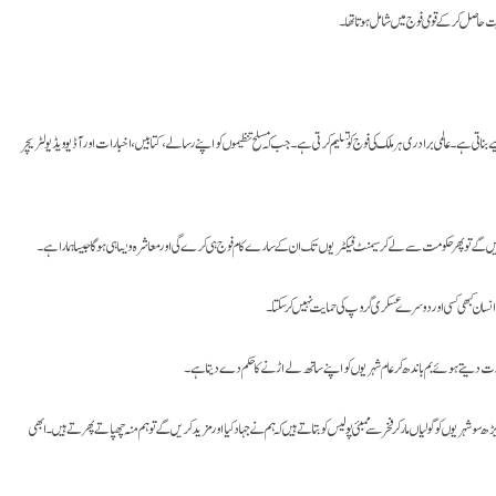
یت حاصل کر کے قومی فوج میں شامل ہوتا تھا۔
ے بناتی ہے۔ عالمی برادری ہر ملک کی فوج کو تسلیم کرتی ہے۔ جب کہ مسلح تنظیموں کو اپنے رسالے، کتابیں، اخبارات اور آڈیو ویڈیو لٹریچر
ڑیں گے تو پھر حکومت سے لے کر سیمنٹ فیکٹریوں تک ان کے سارے کام فوج ہی کرے گی اور معاشرہ ویسا ہی ہو گا جیسا ہمارا ہے۔
 انسان کبھی کسی اور دوسرے عسکری گروپ کی حمایت نہیں کر سکتا۔
 کی بشارت دیتے ہوئے بم باندھ کر عام شہریوں کو اپنے ساتھ لے اڑنے کا حکم دے دیتا ہے۔
و شہریوں کو گولیاں مار کر فخر سے ممبئی پولیس کو بتاتے ہیں کہ ہم نے جہاد کیا اور مزید کریں گے تو ہم منہ چھپاتے پھرتے ہیں۔ ابھی