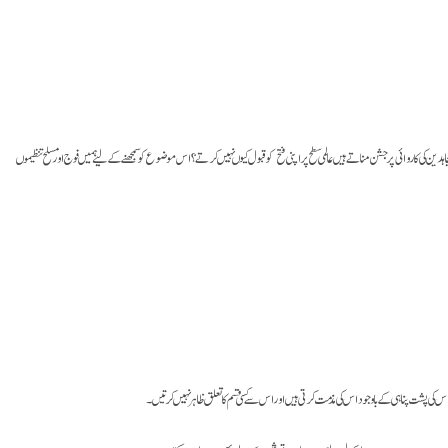
 کی کاروائی پر جشن مناتے ہیں عالمی سطح پر اپنی فتح کو قبول کیوں نہیں کرتے؟ اس موضوع کو سمجھنے کے لیے ہمیں فوج اور مسلح تنظیموں
یں اس کی پشت پناہی کے باوجود اس کی مذمت کرتی ہیں اور اس سے کسی قسم کا تعلق ظاہر نہیں کرتیں۔