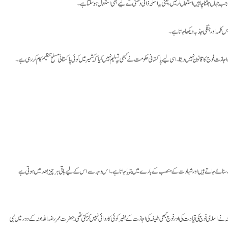
صے سنائے جاتے ہیں اور شہادت کے منصب کے بارے میں بتایا جاتا ہے۔ اس وجہ سے اس کے لیے باقی ہر چیز بعد میں ہوتی ہے
می فوج کی قیادت کی اور فوج کبھی خلیفہ کی اجازت کے بغیر کوئی کاروائی نہیں کر سکتی تھی۔ حضرت عمر رضہ اللہ عنہ کے دور میں نبی