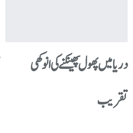
دریا میں پھول پھینکنے کی انوکھی
ض
تقریب